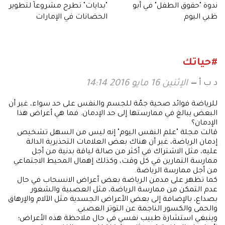
ندوة "حقوق الطفل" في أبو
"بدايات" تطرح مشروعاً لتطوير
ظبي اليوم
الحضانات في الإمارات
#حياتك
د ب أ
الإثنين 16 مايو 2016 14:14
للرياضة فوائد صحية جمّة للجسم والنفس على حد سواء، غير أن
البعض يبالغ في ممارستها إلى حد الإدمان. فما هي أعراض هذا
الإدمان؟
قالت مجلة "علم النفس اليوم" إنه ليس من السهل تشخيص
إدمان الرياضة، غير أن هناك بعض العلامات التحذيرية الدالة
عليه، مثل الاشتراك في أكثر من صالة لياقة بدنية من أجل
ممارسة التمارين في كل وقت، وكذلك إهمال المحيط الاجتماعي
من أجل ممارسة الرياضة.
كما تظهر على مدمن الرياضة بعض أعراض الانسحاب في حال
عدم التمكن من ممارسة الرياضة، مثل العصبية والشعور
بصداع، بالإضافة إلى بعض الأعراض الجسدية مثل الآلام والإرهاق
والحمى والكسور الناجمة عن التوتر العصبي.
وينبغي استشارة طبيب نفسي في حال ملاحظة هذه الأعراض؛