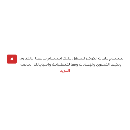
✖
نستخدم ملفات الكوكيز لنسهل عليك استخدام موقعنا الإلكتروني
ونكيف المحتوى والإعلانات وفقا لمتطلباتك واحتياجاتك الخاصة
المزيد
حملوا تطبيق
زهرة الخليج