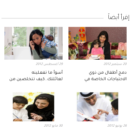
إقرأ أيضاً
20 سبتمبر 2012
29 أغسطس 2012
دمج أطفال من ذوي
أسوأ ما تفعلينه
الاحتياجات الخاصة في
لعائلتك..كيف تتخلصين من
المدارس للعام 2012-2013
العمل في البيت؟
26 يونيو 2012
30 مايو 2012