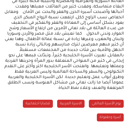
العائلة السورية والعراقية والمصرية والليبية محنة كبيرة في
البقاء متماسكة، وفقدت كثير من العائلات معيلها وفقدت
أحبائها وأصبحت أسيرة الحزن والفقر والبحث عن الأمان. ومقابل
انخفاض نسب الزاوج ككل، ارتفعت نسبة الزواج المبكر، الذي
يعود بشكل أساسي إلى المعاناة والفقر والتفكير في التخفيف
من عبء العائلة في بلاد تعاني الأمرين من ارتفاع الأسعار وشح
الموارد وتدني الدخول. كما تعيش بلاد مثل مصر والأردن وسوريا
ولبنان والمغرب وغيرها زيادة في نسبة عمالة الأطفال، وهذا يعني
أن كثير منهم معرضين لترك مدارسهم وبالتالي زيادة نسبة
الجهل والأمية بين فئات جديدة من المجتمعات مستقبلاً.
بالمقابل، تغيرت الأسرة الخليجية كثيراً، وتبدّلت قيمها على نحو
إيجابي في كثير من المنواحي المتعلقة بدور المرأة وحريتها الفردية
وعملها وتعليمها. وانفتحت الأسر الخليجية اكثر وأكثر على التقدم
التكنولوجي والسفر والسياحة العالمية وليس العربية فقط
وطرق أبواب عمل وتعليم جديدة. لكن الأسرة الخليجية والعربية
عموماً أيضا ما زالت تعاني من مشاكل العنوسة ونسب الطلاق
المرتفعة والعنف وغلاء نمط الحياة.
يوم الأسرة العالمي
الاسرة العربية
قضايا اجتماعية
أسرة وطفولة