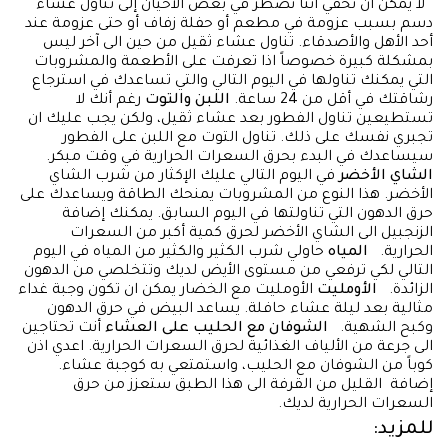
لا يمكن ان نخفي اننا نضطر في بعض الأحيان إلى تناول عشاء
دسم بسبب عزومة في مطعم أو حفلة زفاف أو حتى عزومة عند
أحد الأهل والأصدقاء. تناول عشاء ثقيل من حين الى آخر ليس
بمشكلة كبيرة خصوصاً اذا تعرفت على الأطعمة والمشروبات
التي يمكنك تناولها في اليوم التالي والتي تساعدك في استرجاع
رشاقتك في أقل من 24 ساعة.
اللبن والتوت
رغم أنك لا
تستطيعين تناول الفطور بعد عشاء ثقيل، ولكن يجب عليك ان
تجبري نفسك على ذلك. تناول التوت مع اللبن على الفطور
سيساعدك في البدء بحرق السعرات الحرارية في وقت مبكر.
الشاي الأخضر
في اليوم التالي عليك الإكثار من شرب الشاي
الأخضر. هذا النوع من المشروبات يمنحك الطاقة ويساعدك على
حرق الدهون التي تناولتها في اليوم السابق. يمكنك إضافة
الزنجبيل الى الشاي الأخضر لحرق كمية أكبر من السعرات
الحرارية.
المياه
حاولي شرب الكثير والكثير من المياه في اليوم
التالي لكي ترفعي من مستوى الأيض لديك وتتخلصي من الدهون
الزائدة.
الأومليت
الأومليت مع الخضار يمكن ان تكون وجبة غداء
مثالية بعد ليلة عشاء حافلة. يساعد البيض في حرق الدهون
وكبح الشهية.
الشوفان مع الحليب على العشاء
أنت تحتاجين
الى جرعة من الألياف الغذائية لحرق السعرات الحرارية. اعدي اذن
كوباً من الشوفان مع الحليب، واستمتعي به كوجبة عشاء.
إضافة القليل من القرفة الى هذا الطبق ستعزز من حرق
السعرات الحرارية لديك.
للمزيد: