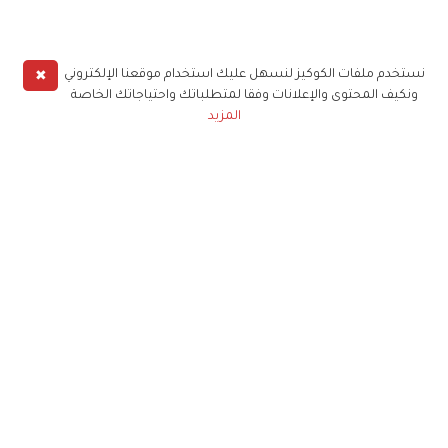
✖
نستخدم ملفات الكوكيز لنسهل عليك استخدام موقعنا الإلكتروني
ونكيف المحتوى والإعلانات وفقا لمتطلباتك واحتياجاتك الخاصة
المزيد
حملوا تطبيق
زهرة الخليج
الاشتراك للحصول على ملخص أسبوعي على بريدك