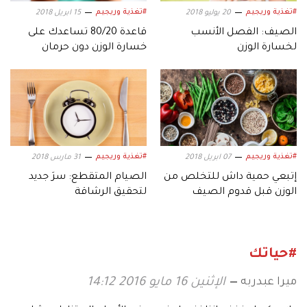
#تغذية وريجيم
#تغذية وريجيم
20 يوليو 2018
15 ابريل 2018
الصيف: الفصل الأنسب
قاعدة 80/20 تساعدك على
لخسارة الوزن
خسارة الوزن دون حرمان
#تغذية وريجيم
#تغذية وريجيم
07 ابريل 2018
31 مارس 2018
إتبعي حمية داش للتخلص من
الصيام المتقطع: سرَ جديد
الوزن قبل قدوم الصيف
لتحقيق الرشاقة
#حياتك
ميرا عبدربه
الإثنين 16 مايو 2016 14:12