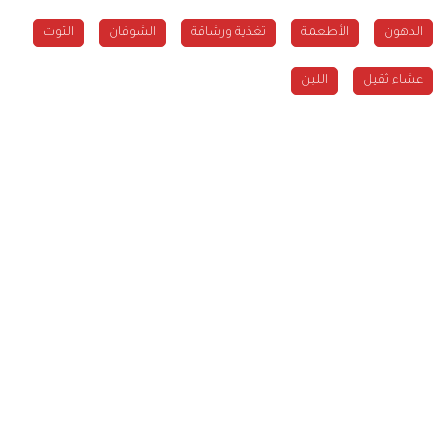
الدهون
الأطعمة
تغذية ورشاقة
الشوفان
التوت
عشاء ثقيل
اللبن