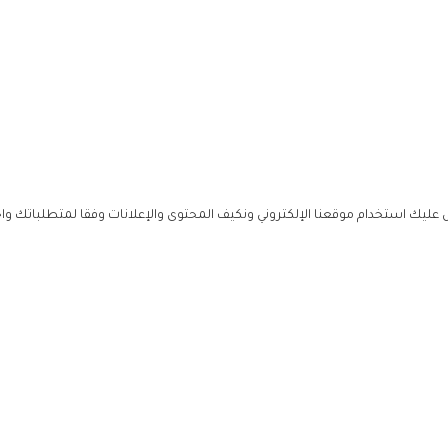
ليك استخدام موقعنا الإلكتروني ونكيف المحتوى والإعلانات وفقا لمتطلباتك وا
حملوا ت
ص
زهرة ال