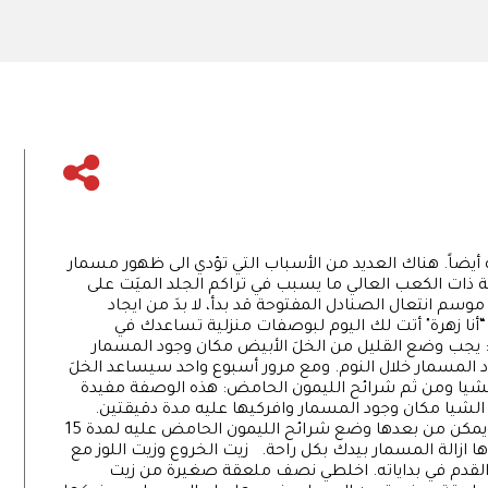
يضاً. هناك العديد من الأسباب التي تؤدي الى ظهور مسمار
ية ذات الكعب العالي ما يسبب في تراكم الجلد الميَت على
سم انتعال الصنادل المفتوحة قد بدأ، لا بدَ من ايجاد
ا زهرة" أتت لك اليوم لبوصفات منزلية تساعدك في
جب وضع القليل من الخلَ الأبيض مكان وجود المسمار
لمسمار خلال النوم. ومع مرور أسبوع واحد سيساعد الخلَ
شيا ومن ثم شرائح الليمون الحامض: هذه الوصفة مفيدة
الشيا مكان وجود المسمار وافركيها عليه مدة دقيقتين.
وبعد مرور أسبوع سيصبح المسمار أكثر طراوة ويمكن من بعدها وضع شرائح الليمون الحامض عليه لمدة 15
ازالة المسمار بيدك بكل راحة. زيت الخروع وزيت اللوز مع
لقدم في بداياته. اخلطي نصف ملعقة صغيرة من زيت