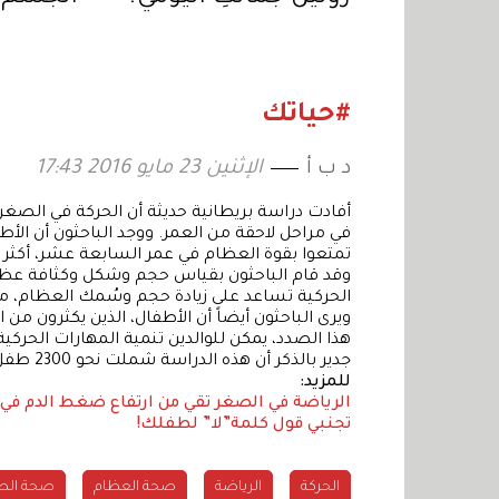
حاجته إل
#حياتك
د ب أ
الإثنين 23 مايو 2016 17:43
أفادت دراسة بريطانية حديثة أن الحركة في الص
تمتعوا بقوة العظام في عمر السابعة عشر، أكثر م
وقد قام الباحثون بقياس حجم وشكل وكثافة عظا
الحركية تساعد على زيادة حجم وسُمك العظام، م
ويرى الباحثون أيضاً أن الأطفال، الذين يكثرون من
هذا الصدد، يمكن للوالدين تنمية المهارات الحرك
جدير بالذكر أن هذه الدراسة شملت نحو 2300 طفل.
للمزيد:
الرياضة في الصغر تقي من ارتفاع ضغط الدم في 
تجنبي قول كلمة”لا” لطفلك!
الحركة
الرياضة
صحة العظام
صحة الط