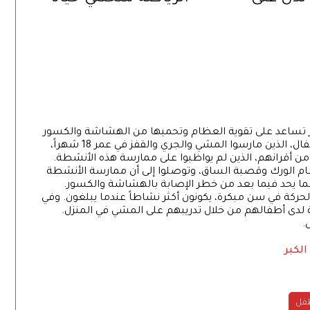
ى الراحة
ثانية
غر تساعد على تقوية العظام وتحميها من الهشاشة والكسور
في مراحل لاحقة من العمر. ووجد الباحثون أن الأطفال، الذين مارسوا المشي والجري والقفز في عمر 18 شهراً،
ن أقرانهم، الذين لم يواظبوا على ممارسة هذه الأنشطة.
م الورك وقصبة الساق، وتوصلوا إلى أن ممارسة الأنشطة
ما يحد فيما بعد من خطر الإصابة بالهشاشة والكسور.
 الحركة في سن مبكرة، يكونون أكثر نشاطاً عندما يبلغون. وفي
ية لدى أطفالهم من خلال تدريبهم على المشي في المنزل.
الكبر
فل