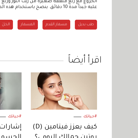
الخروع مع ربع ملعقة صغيرة من زيت اللوز ورب
عليه جيداً مدة 10 دقائق. ينصح باستخدام هذه الطريقة في الصباح وفي المساء.
طب بديل
مسمار القدم
المسمار
الخلَ
اقرأ أيضاً
#حياتك
#حياتك
كيف يعزز فيتامين (D)
إشارات 
روتين جمالكِ اليومي؟
الجسم 