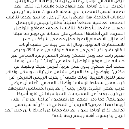
عرض المحامي الإماراتي عيسى بن حيدر وظيفة على الرئيس
الأمريكي باراك أوباما، بعد انتهاء فترة ولايته، التي تنتهي بعد
بضعة أشهر، للمنصب الذي شغله 8 سنوات متتالية كرئيس
للولايات المتحدة. هذا العرض الذي أتى على ما يبدو بعدما تناقلت
الصحف العالمية مقطعاً تمثيلياً يظهر الرئيس وهو يتصل
بجهات عدة طالباً وظيفة. تناقلت الصحف ومواقع التواصل
التغريدة التي أطلقها المحامي على حسابه في تويتر دعا فيها
أوباما إلى الانضمام إليه والعمل معه في شركة بن حيدر
للاستشارات القانونية، وقال إنه على بينة من خلفية أوباما
القانونية، والذي تخرج في جامعة هارفارد في عام 1991، وعرض
تقديم راتب جيد وبدل للسكن وتذاكر السفر. وغرد المحامي عبر
حسابه على موقع التواصل الاجتماعي "تويتر": "الرئيس أوباما،
علمت أنك ستكون بدون عمل قريباً، أعرض عليك وظيفة في
مكتبي". وأوضح أن هذا العرض يشتمل على "راتب، وسكن، وتذاكر
سفر للدول العربية" وذلك بهدف أن يعرف الرئيس الأمريكي "عن
قرب معنى سماحة الإسلام". وأضاف المحامي: "أعلم أن عرضي
غريب بعض الشيء، ولكن يجب أن تعايش المسلمين لتعرفهم
عن قرب، بعيداً عن المسرحيات السياسية التي تقود أمريكا
بطولاتها"، كما ذكر. المهم، هل تعتقدون أعزاءنا القراء أن يقبل
أوباما بهذا العرض؟ الغريب أن المحامي قد ذكر أنه سيتحمل
تكاليف تذاكر أوباما للدول العربية فماذا عن أمريكا يا بن حيدر "بعد
الريال يبا يشوف أهله ويشم ريحة بلاده"!