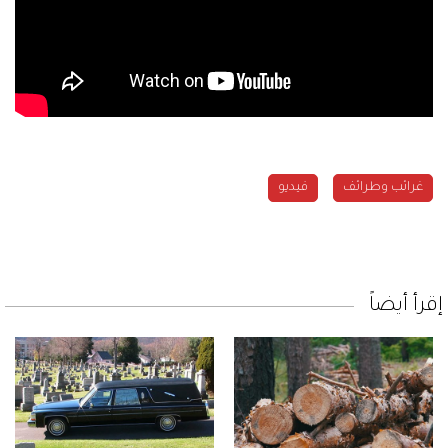
غرائب وطرائف
فيديو
إقرأ أيضاً