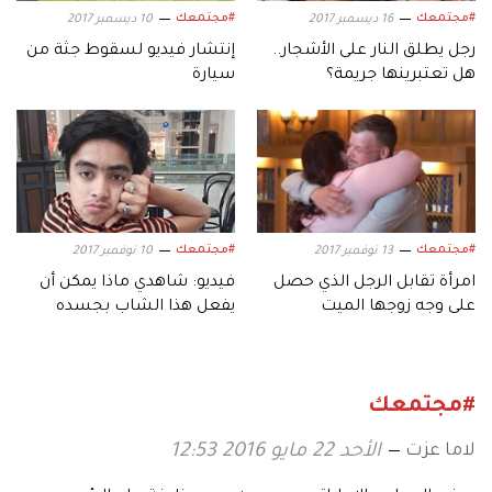
#مجتمعك
#مجتمعك
16 ديسمبر 2017
10 ديسمبر 2017
رجل يطلق النار على الأشجار..
إنتشار فيديو لسقوط جثة من
هل تعتبرينها جريمة؟
سيارة
#مجتمعك
#مجتمعك
13 نوفمبر 2017
10 نوفمبر 2017
امرأة تقابل الرجل الذي حصل
فيديو: شاهدي ماذا يمكن أن
على وجه زوجها الميت
يفعل هذا الشاب بجسده
#مجتمعك
لاما عزت
الأحد 22 مايو 2016 12:53