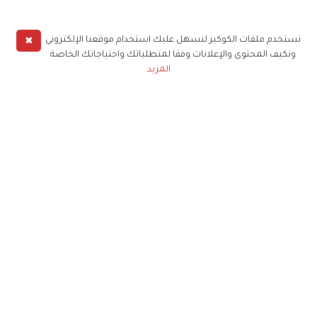
✖
نستخدم ملفات الكوكيز لنسهل عليك استخدام موقعنا الإلكتروني
ونكيف المحتوى والإعلانات وفقا لمتطلباتك واحتياجاتك الخاصة
المزيد
حملوا تطبيق
زهرة الخليج
الاشتراك للحصول على ملخص أسبوعي على بريدك
الإلكتروني