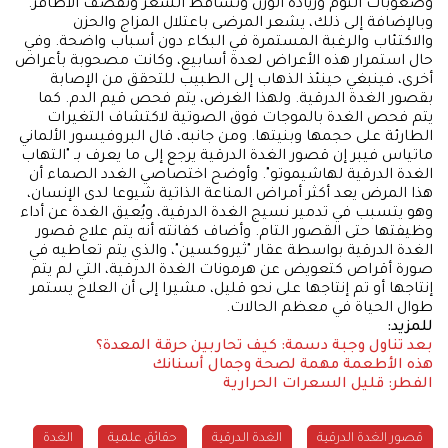
وصعوبات النوم وزيادة الوزن وتساقط الشعر وتقصف الأظافر.
وبالإضافة إلى ذلك، يشعر المرضى باعتلال المزاج والحزن
والاكتئاب والرغبة المستمرة في البكاء دون أسباب واضحة. وفي
حال استمرار هذه الأعراض لعدة أسابيع، وكانت مصحوبة بأعراض
أخرى، فينبغي حينئذ الذهاب إلى الطبيب للتحقق من الإصابة
بقصور الغدة الدرقية. ولهذا الغرض، يتم فحص قيم الدم. كما
يتم فحص الغدة بالموجات فوق الصوتية لاكتشاف التغيرات
الطارئة على حجمها وبنيتها. ومن جانبه، قال البروفيسور الألماني
ماتياس فيبر إن قصور الغدة الدرقية يرجع إلى ما يعرف بـ "التهاب
الغدة الدرقية لهاشيموتو". وأوضح اختصاصي الغدد الصماء أن
هذا المرض يعد أكثر أمراض المناعة الذاتية شيوعا لدى الإنسان،
وهو يتسبب في تدمير نسيج الغدة الدرقية، ويُعيق الغدة عن أداء
وظيفتها حتى القصور التام. وأضاف كفانته أنه يتم علاج قصور
الغدة الدرقية بواسطة عقار "ثيروكسين"، والذي يتم تعاطيه في
صورة أقراص كتعويض عن هرمونات الغدة الدرقية، التي لم يتم
إنتاجها أو تم إنتاجها على نحو قليل، مشيرا إلى أن العلاج يستمر
طوال الحياة في معظم الحالات.
للمزيد:
بعد تناول وجبة دسمة: كيف تحاربين حرقة المعدة؟
هذه الأطعمة مهمة لصحة وجمال أسنانك
الفطر: قليل السعرات الحرارية
قصور الغدة الدرقية
الغدة الدرقية
حقائق علمية
الغدة