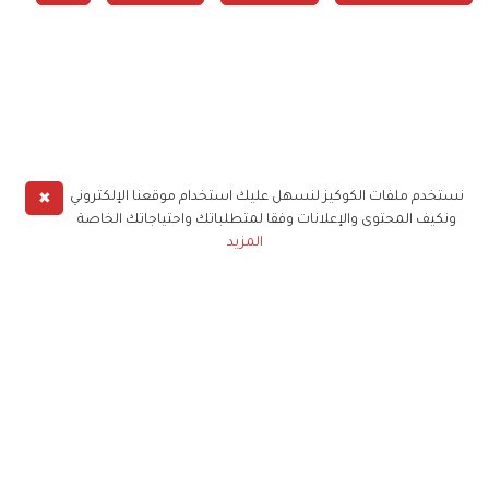
✖
نستخدم ملفات الكوكيز لنسهل عليك استخدام موقعنا الإلكتروني
ونكيف المحتوى والإعلانات وفقا لمتطلباتك واحتياجاتك الخاصة
المزيد
حملوا تطبيق
زهرة الخليج