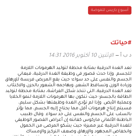
أسبوع باريس للموضة
#حياتك
د ب أ
الإثنين 10 أكتوبر 2016 14:31
تعد الغدة الدرقية بمثابة محطة لتوليد الهرمونات اللازمة
للجسم. وإذا حدث قصور في وظيفة الغدة الدرقية، فيعاني
الجسم والنفس على حد سواء؛ حيث يقع المريض فريسة للإرهاق
وزيادة الوزن وتساقط الشعر، ويهاجمه الشعور بالحزن والاكتئاب.
تعد الغدة الدرقية، التي تتخذ شكل الفراشة، بمثابة محطة لتوليد
الطاقة بالجسم؛ حيث تتكون بها الهرمونات اللازمة لنمو الخلايا
وعملية الأيض. وإذا لم تؤدي الغدة وظيفتها بشكل سليم،
فسيتم إنتاج هرمونات أقل مما يحتاج إليه الجسم، مما يؤثر
بالسلب على الجسم والنفس على حد سواء. وقال طبيب
الباطنة الألماني ماركوس كفانته إن أعراض القصور الوظيفي
للغدة الدرقية غير مميزة؛ حيث يشكو المرضى من الخمول
وانخفاض المجهود والإرهاق وضعف التركيز والإمساك