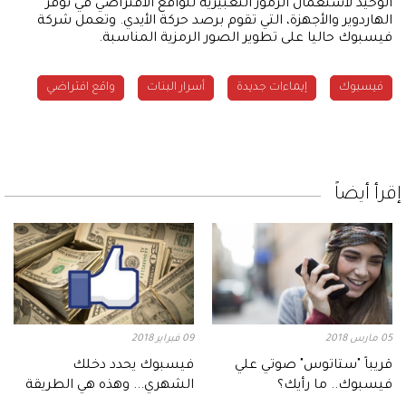
الوحيد لاستعمال الرموز التعبيرية للواقع الافتراضي في توفر
الهاردوير والأجهزة، التي تقوم برصد حركة الأيدي. وتعمل شركة
فيسبوك حاليا على تطوير الصور الرمزية المناسبة.
فيسبوك
إيماءات جديدة
أسرار البنات
واقع افتراضي
إقرأ أيضاً
05 مارس 2018
09 فبراير 2018
قريباً "ستاتوس" صوتي علي
فيسبوك يحدد دخلك
فيسبوك.. ما رأيك؟
الشهري... وهذه هي الطريقة