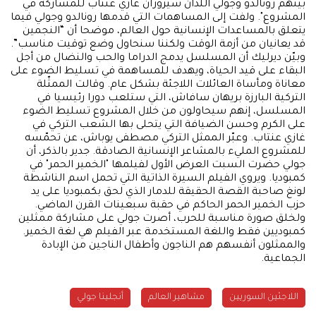
بينهم رونالدو وجولي اللذان سيزوران غازي عنتاب للمشاركة في
المشروع". ولفت إلى المساهمات التي قدمها رونالدو وجولي فيما
يتعلق بالمساعدات الإنسانية حول العالم، موضحا أن “النجمين
قد يعانيان من أزمة الوقت ولكننا سنحاول وضع توقيت مناسب”.
وبيّن ديرليك أن المسلسل يدمج الدراما والحب والنضال من أجل
البقاء على قيد الحياة، ويهدف للمساهمة في تسليط الضوء على
معاناة ومأساة العائلات اللاجئة بشكل عام. وقالت الممثّلة
التركية البارزة بريهان سافاش، التي ستلعب دورا رئيسيا في
المسلسل، إنهم سيحاولون من خلال المشروع تسليط الضوء
على الكرم وحسن الضيافة التي يتحلى بها الشعب التركي في
غازي عنتاب. وعبّر الممثل التركي مصطفى يوباش، عن تحمّسه
للمشروع المليء بالمشاعر الإنسانية الصادقة. جدير بالذكر، أن
جولي حضرت السبت العرض الأول لفيلمها "الخمير الحمر" في
كمبوديا. ويروي الفيلم السيرة الذاتية التي تحمل اسم الناشطة
لونغ صاحبة القصة الحقيقة للدمار الذي لحق بكمبوديا على يد
حزب الخمير الحمر الحاكم في حقبة سبعينات القرن الماضي.
ولخلق صورة مناسبة للحرب، أصرت جولي على مشاركة ممثلين
كمبوديين فقط واللغة المستخدمة عبر الفيلم هي لغة الخمير.
والممثلون أنفسهم هم الناجون وأطفال الناجين من الإبادة
الجماعية.
اللاجئين السوريين
مشاهير العالم
أنجلينا جولي