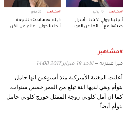
#مشاهير
#مشاهير
19 يونيو
22 مايو
أنجلينا جولي تكشف أسرار
فيلم «Couture» للنجمة
حديثها مع أبنائها عن الموت
أنجلينا جولي.. عالم من الفن
والاعتزال
والجمال والتناقضات الإنسانية
#مشاهير
ميرا عبدربه
الأحد 19 فبراير 2017 14:08
أعلنت المغنية الأميركية منذ أسبوعين انها حامل
بتوأم وهي لديها ابنة تبلغ من العمر خمس سنوات.
كما ان أمل كلوني زوجة الممثل جورج كلوني حامل
بتوأم أيضاً.