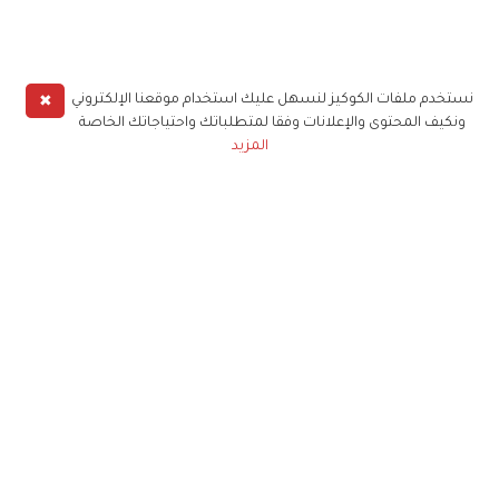
✖
نستخدم ملفات الكوكيز لنسهل عليك استخدام موقعنا الإلكتروني
ونكيف المحتوى والإعلانات وفقا لمتطلباتك واحتياجاتك الخاصة
المزيد
حملوا تطبيق
زهرة الخليج
الاشتراك للحصول على ملخص أسبوعي على بريدك