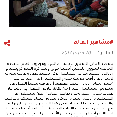
#مشاهير العالم
لاما عزت
20 فبراير 2017
يستعد الثنائي الشهير النجمة العالمية ومبعوثة الأمم المتحدة
الخاصة لشؤون اللاجئين أنجلينا جولي ونجم كرة القدم كريستيانو
رونالدو، للمشاركة في مسلسل تركي يجسد معاناة عائلة سورية
لاجئة. وقال أيوب ديرليك مخرج المسلسل الذي اختير له عنوان
"جسر الحياة"، ويروي قصة حقيقية، أن فريقه سيبدأ العمل في
مشروع المسلسل اعتبارا من نهاية مارس المقبل في ولاية غازي
عنتاب جنوبي البلاد. وحول طاقم الفنانين الذين سيمثّلون في
المسلسل، أوضح المخرج التركي "ستزور أسماء مشهورة عالمية
ولاية غازي عنتاب للمساهمة في هذا المشروع، ونحن على تواصل
مع عدد من مؤسسات الإغاثة العالمية". وأضاف "أجرينا مجموعة
اتصالات وأخذنا وعودا من بعض الأشخاص لدعم المسلسل، من