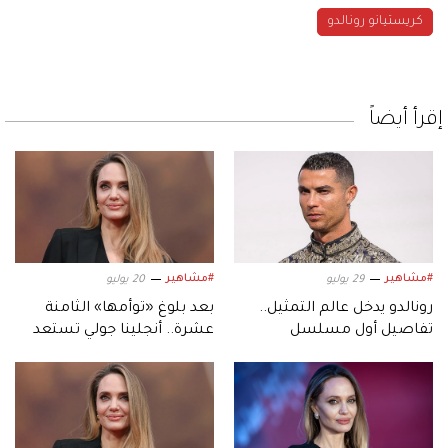
كريستيانو رونالدو
إقرأ أيضاً
#مشاهير
#مشاهير
29 يوليو
20 يوليو
رونالدو يدخل عالم التمثيل..
بعد بلوغ «توأمها» الثامنة
تفاصيل أول مسلسل
عشرة.. أنجلينا جولي تستعد
بمشاركة نجوم كرة القدم
لمرحلة جديدة في حياتها