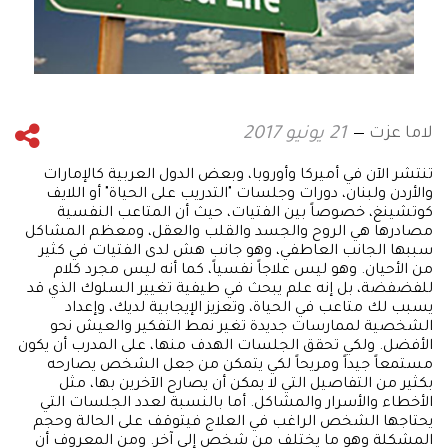
لاما عزت
21 يونيو 2017
تنتشر الآن في أميركا وأوروبا، وبعض الدول العربية كالإمارات
والأردن ولبنان، دورات وجلسات "التدريب على الحياة" أو اللايف
كوتشينغ، خصوصاً بين الفتيات، حيث أن المتاعب النفسية
مصادرها هي الروح والجسد والقلب والعقل، ومعظم المشاكل
سببها الجانب العاطفي، وهو جانب هش لدى الفتيات في كثير
من الأحيان. وهو ليس علاجاً نفسياً، كما أنه ليس مجرد كلام
للفضفضة، بل إنه علم يبحث في طيفية تغيير السلوك الذي قد
يسبب لك متاعب في الحياة، وتعزيز الإيجابية لديك، وإعداد
الشخصية لممارسات جديدة تغير نمط التفكير والعيش نحو
الأفضل. ولكي تحقق الجلسات الهدف منها، على المدرب أن يكون
مستمعاً جيداً ومريحاً لكي يتمكن من جعل الشخص يصارحه
بكثير من التفاصيل التي لا يمكن أن يصارح الآخرين بها، مثل
الأخطاء والأسرار والمشاكل. أما بالنسبة لعدد الجلسات التي
يحتاجها الشخص الراغب في العلاج فيتوقف على الحالة وحجم
المشكلة وهو ما يختلف من شخص إلى آخر. ومن المعروف أن