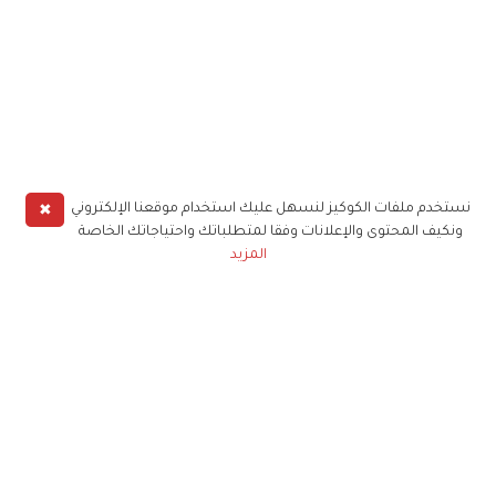
✖
نستخدم ملفات الكوكيز لنسهل عليك استخدام موقعنا الإلكتروني
ونكيف المحتوى والإعلانات وفقا لمتطلباتك واحتياجاتك الخاصة
المزيد
حملوا تطبيق
زهرة الخليج