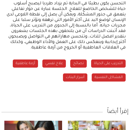
التحسن يكون بطيئا في البداية ثم يزداد طرديا ليصبح أسلوب
حياة للشخص الخاضع للعلاج. الجلسة عبارة عن حوار تفاعلي
يتعمق في جذور المشكلة، ويمكن أن يصل إلى نقطة اللاوعي لدى
الإنسان لوضع اليد على أكثر الأمور التي ترهقه وتؤثر سلبا على
مجريات حياته. أما بالنسبة إلى الجدوى من التدريب على الحياة،
فقد أثبتت الدراسات أن من يلتحقون بهذه الجلسات يشعرون
بتقدير افضل للذات، وتتحسن مهاراتهم في التواصل ويصبحون
أكثر إيجابية وينعكس ذلك على العمل والأداء الوظيفي، وكذلك
في العلاقات العاطفية أو الخروج من أزمة عاطفية.
التدريب على الحياة
نصائح
علاج نفسي
أزمة عاطفية
المشاكل النفسية
أسرار البنات
إقرأ أيضاً