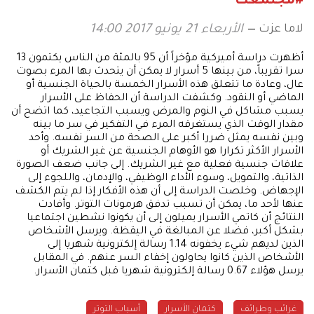
#مجتمعك
لاما عزت
الأربعاء 21 يونيو 2017 14:00
أظهرت دراسة أميركية مؤخراً أن 95 بالمئة من الناس يكتمون 13
سرا تقريباً، من بينها 5 أسرار لا يمكن أن يتحدث بها المرء بصوت
عال، وعادة ما تتعلق هذه الأسرار الخمسة بالحياة الجنسية أو
الماضي أو النقود. وكشفت الدراسة أن الحفاظ على الأسرار
يسبب مشاكل في النوم والمرض ويسبب التجاعيد، كما اتضح أن
مقدار الوقت الذي يستغرقه المرء في التفكير في سر ما بينه
وبين نفسه يمثل ضررا أكبر على الصحة من السر نفسه. وأحد
الأسرار الأكثر تكرارا هو الأوهام الجنسية عن غير الشريك أو
علاقات جنسية فعلية مع غير الشريك. إلى جانب ضعف الصورة
الذاتية، والتمويل، وسوء الأداء الوظيفي، والإدمان، واللجوء إلى
الإجهاض. وخلصت الدراسة إلى أن هذه الأفكار إذا لم يتم الكشف
عنها لأحد ما، يمكن أن تسبب تدفق هرمونات التوتر. وأفادت
النتائج أن كاتمي الأسرار يميلون إلى أن يكونوا نشطين اجتماعيا
بشكل أكبر، فضلا عن المبالغة في اليقظة. ويرسل الأشخاص
الذين لديهم شيء يخفونه 1.14 رسالة إلكترونية شهريا إلى
الأشخاص الذين كانوا يحاولون إخفاء السر عنهم. في المقابل
يرسل هؤلاء 0.67 رسالة إلكترونية شهريا قبل كتمان الأسرار.
غرائب وطرائف
كتمان الأسرار
أسباب التوتر