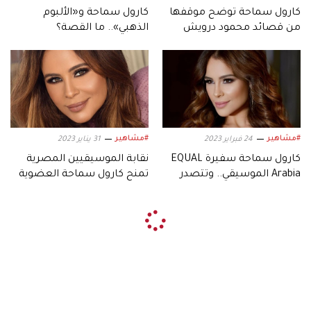
كارول سماحة توضح موقفها
كارول سماحة و«الألبوم
من قصائد محمود درويش
الذهبي».. ما القصة؟
#مشاهير
#مشاهير
24 فبراير 2023
31 يناير 2023
كارول سماحة سفيرة EQUAL
نقابة الموسيقيين المصرية
Arabia الموسيقي.. وتتصدر
تمنح كارول سماحة العضوية
تايمز سكوير