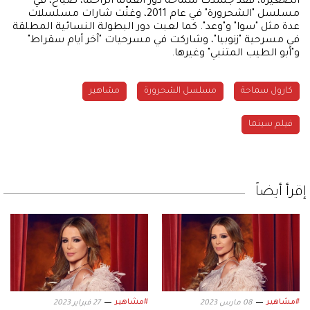
الصغيرة، فقد جسدت سماحة دور الفنانة الراحلة، صباح، في
مسلسل "الشحرورة" في عام 2011، وغنّت شارات مسلسلات
عدة مثل "سوا" و"وعد". كما لعبت دور البطولة النسائية المطلقة
في مسرحية "زنوبيا"، وشاركت في مسرحيات "آخر أيام سقراط"
و"أبو الطيب المتنبي" وغيرها.
كارول سماحة
مسلسل الشحرورة
مشاهير
فيلم سينما
إقرأ أيضاً
#مشاهير
#مشاهير
08 مارس 2023
27 فبراير 2023