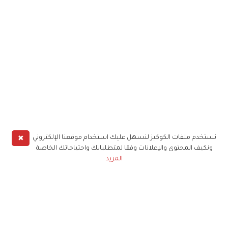
✖
نستخدم ملفات الكوكيز لنسهل عليك استخدام موقعنا الإلكتروني
ونكيف المحتوى والإعلانات وفقا لمتطلباتك واحتياجاتك الخاصة
المزيد
حملوا تطبيق
زهرة الخليج