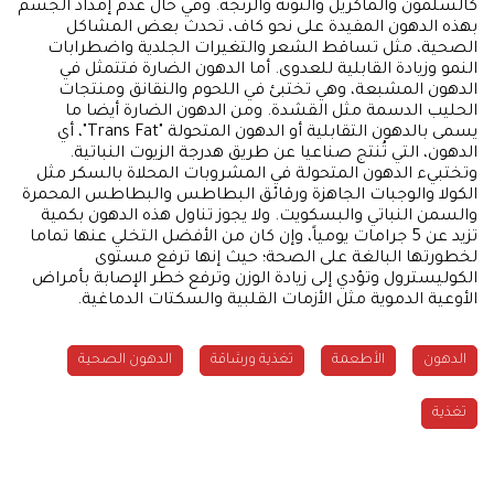
كالسلمون والماكريل والتونة والرنجة. وفي حال عدم إمداد الجسم
بهذه الدهون المفيدة على نحو كاف، تحدث بعض المشاكل
الصحية، مثل تساقط الشعر والتغيرات الجلدية واضطرابات
النمو وزيادة القابلية للعدوى. أما الدهون الضارة فتتمثل في
الدهون المشبعة، وهي تختبئ في اللحوم والنقانق ومنتجات
الحليب الدسمة مثل القشدة. ومن الدهون الضارة أيضا ما
يسمى بالدهون التقابلية أو الدهون المتحولة "Trans Fat"، أي
الدهون، التي تُنتج صناعيا عن طريق هدرجة الزيوت النباتية.
وتختبيء الدهون المتحولة في المشروبات المحلاة بالسكر مثل
الكولا والوجبات الجاهزة ورقائق البطاطس والبطاطس المحمرة
والسمن النباتي والبسكويت. ولا يجوز تناول هذه الدهون بكمية
تزيد عن 5 جرامات يومياً، وإن كان من الأفضل التخلي عنها تماما
لخطورتها البالغة على الصحة؛ حيث إنها ترفع مستوى
الكوليسترول وتؤدي إلى زيادة الوزن وترفع خطر الإصابة بأمراض
الأوعية الدموية مثل الأزمات القلبية والسكتات الدماغية.
الدهون
الأطعمة
تغذية ورشاقة
الدهون الصحية
تغذية