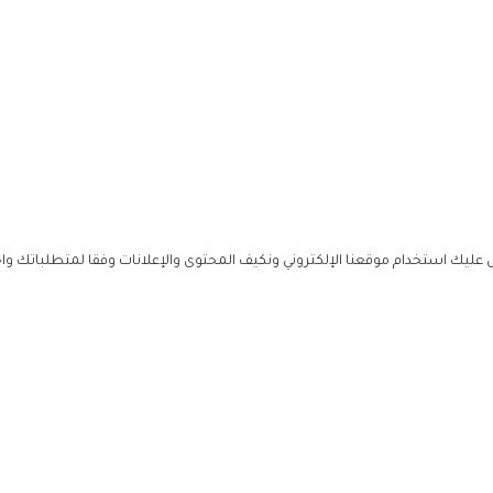
ليك استخدام موقعنا الإلكتروني ونكيف المحتوى والإعلانات وفقا لمتطلباتك وا
حملوا ت
ص
زهرة ال