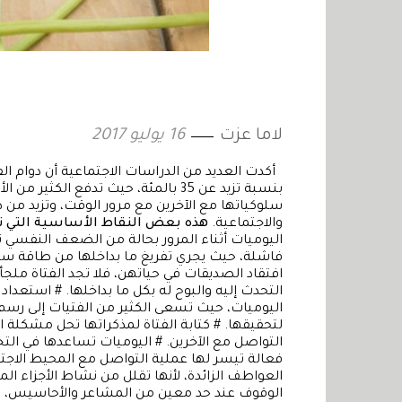
لاما عزت
16 يوليو 2017
أكدت العديد من الدراسات الاجتماعية أن دوام الف
بنسبة تزيد عن 35 بالمئة، حيث تدفع ال
سلوكياتها مع الآخرين مع مرور الوقت، وتزيد من ط
والاجتماعية.
هذه بعض النقاط الأساسية التي تلخ
اليوميات أثناء المرور بحالة من الضعف النفسي تم
فاشلة، حيث يجري تفريغ ما بداخلها من طاقة سلبي
افتقاد الصديقات في حياتهن، فلا تجد الفتاة ملج
التحدث إليه والبوح له بكل ما بداخلها. # استعدا
اليوميات، حيث تسعى الكثير من الفتيات إلى رسم
لتحقيقها. # كتابة الفتاة لمذكراتها تحل مشكلة ا
التواصل مع الآخرين. # اليوميات تساعدها في ال
فعالة تيسر لها عملية التواصل مع المحيط الاجتم
العواطف الزائدة، لأنها تقلل من نشاط الأجزاء الم
الوقوف عند حد معين من المشاعر والأحاسيس، ك