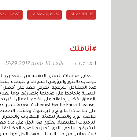
كتابة اليوميات
اضطراب عاطفي
تطوير شخصي
#أناقتك
لاما عزت
الأحد 16 يوليو 2017 17:29
تعاني صاحبات البشرة الدهنية من اللمعان والمس
للإصابة بالبثور والرؤوس السوداء والبيضاء بشك
هذه المشاكل المزعجة. تعرفي معنا على أفضل أ
الأعماق بفضل إحتوائه على الفحم الفعال الذي
cial Cleanser
على خلاصات البابونج والبرغموت وخشب الصفصاف
التركيبات الطبيعية، يحتوي هذا الجل على ماء م
كنت تعانين من حب الشباب فهذا الجل هو الخيار