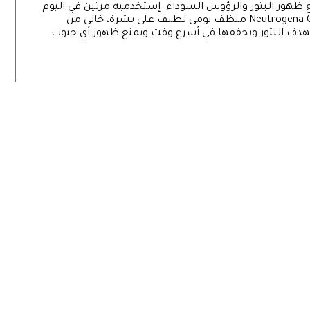
نع ظهور البثور والرؤوس السوداء. إستخدميه مرتين في اليوم
للحصول على أفضل النتائج. Neutrogena Oil-Free Acne Wash منظف يومي لطيف على بشرة، خالي من
دف البثور ويجففها في أسرع وقت ويمنع ظهور أي حبوب