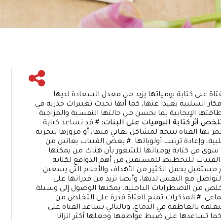
تاة على كتابة يومياتها يزيد من معدل السعادة لديها
كثير من الأفكار السلبية بعيدا عنها، كما أنها تحدث تغييرات جذرية في
اقتها الإيجابية بما يحسن من حالتها النفسية والمزاجية
ص أثر كتابة اليوميات على البنات:
# قد تساعد كتابة
ر بها الفتاة نتيجة لمشاكل تعاني منها، أو مرورها بتجربة
ة، وإعادة ترتيب أولوياتها. # بعض الفتيات يعانين من
أ سوى في كتابة يومياتها للشعور بأن هناك من يمكنها
د الفتيات للتخطيط للمستقبل من أهم الدوافع لكتابة
 مستقبل يحمل الكثير من الأهداف والأحلام التي يسعين
لتواصل مع النفس لديها، وأيضا تزيد من قدراتها على
تخلص من الاضطرابات الداخلية، يمكنها الوصول إلى وسيلة
اعي. # المذكرات تمنح الفتاة قدرة على التخلص من
تعلقة بالعاطفة في الدماغ، وبالتالي تساعد الفتاة على
ما تساعدها على ضبط عواطفها وجعلها أكثر اتزانا.