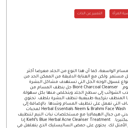
ة المرأة
التعبير عن الذات
ام الواسعة، كما أن هذا النوع من الجلد معرضا أكثر
ل مستمر. ولكن مع العناية الدقيقة من الممكن الحد من
نواع غسول الوجه الجل التي تستهدف مشاكل البشرة
الدهنية وتحافظ على صحتها ونضارتها يوما بعد يوم. Bioré Charcoal Cleanser جل ينظف المسام من
 يجذب الشوائب إلى سطح الجلد ويتخلص منها بكل سهولة.
Grown Alchemist Gentle Fa يتميز هذا المنظف بتركيبة طبيعية تنظف البشرة بلطف. تحتوي
 التي تعمل على تنظيف المسام وشدها. بالإضافة إلى
خلاصة الورد والصبار لتهدئة الإلتهابات والإحمرار. Herbal Essentials Neem & Brahmi Face Wash لمحبات
عدني من جبال الهيمالايا مع مستخلصات نبات النيم لتنظيف
البشرة والبراهمي الذي يتميز بعناصره المضادة للبكتيريا. Kiehl’s Blue Herbal Acne Cleanser Treatment إذا
 الأمثل لك. يحتوي على حمض الساليسليك الذي يتغلغل في