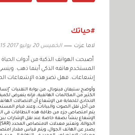
#حياتك
لاما عزت
الخميس 20 يوليو 2017 14:15
أصبحت الهواتف الذكية من أدوات الحياة ا
المستخدم هاتفه الذكي أينما ذهب. وينسى 
إشعاعات. فهل تضر هذه الإشعاعات ال
وأوضح ستيفان فينوبال، من بوابة التقنيات "إنسايد
الكثير من المكالمات الهاتفية، فإنه يتعرض لكم
الاتحادي للحماية من الإشعاع أن الاتصالات الها
من أجل نقل الصوت والبيانات، وعند قيام المستخد
يتم امتصاص جزء من طاقة هذه النطاقات في ال
الإشعاع ينشأ بصفة خاصة عند نقل الإشارات بين 
ال