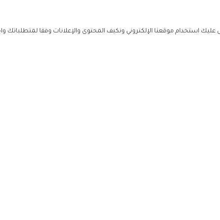
ليك استخدام موقعنا الإلكتروني ونكيف المحتوى والإعلانات وفقا لمتطلباتك وا
حملوا ت
ص
زهرة ال
ي
من نحن
تواصل معنا
سياسة ال