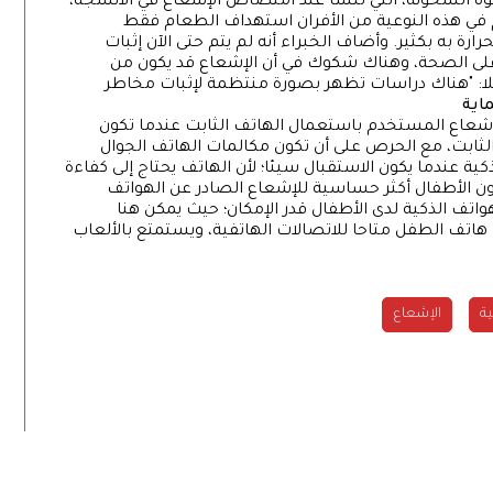
وة السخونة، التي تنشأ عند امتصاص الإشعاع في الأنسجة،
م في هذه النوعية من الأفران استهداف الطعام فقط
رارة به بكثير. وأضاف الخبراء أنه لم يتم حتى الآن إثبات
على الصحة، وهناك شكوك في أن الإشعاع قد يكون من
لا: "هناك دراسات تظهر بصورة منتظمة لإثبات مخاطر
اية
لإشعاع المستخدم باستعمال الهاتف الثابت عندما تكون
الثابت، مع الحرص على أن تكون مكالمات الهاتف الجوال
ة عندما يكون الاستقبال سيئا؛ لأن الهاتف يحتاج إلى كفاءة
كون الأطفال أكثر حساسية للإشعاع الصادر عن الهواتف
واتف الذكية لدى الأطفال قدر الإمكان؛ حيث يمكن هنا
هاتف الطفل متاحا للاتصالات الهاتفية، ويستمتع بالألعاب
ية
الإشعاع