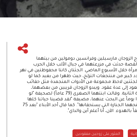
7 عاماً، وبالتحديد في 15 أغسطس 1942 خرج الزوجان مارسيلين وفرانسين دومولين من بيتهما
. القصة حدثت في مزرعتهما في جبال الألب خلال الحرب
امرأة خلال الأسبوع الماضي. الجثتان كانتا محفوظتين في نهر
دد كبير من منتجعات التزلج، حيث ظهرا من بعيد كما لو
الجثتين لاحظ مجموعة من الأدوات المتجمدة مثل حقائب
تعود إلى عدة عقود. ويبدو الزوجان قريبين من بعضهما،
متجمدين، وبملابس تعود إلى فترة الحرب العالمية الثانية. وقالت ابنتهما الصغرى (79 عاماً) لصحيفة "لو
ا يوماً عن البحث عنهما، مضيفة "لقد قضينا حياتنا كلها
نبحث عنهما، دون توقف، كنا نظن أننا يمكن أن نمنحهما الجنازة التي يستحقانها". كما قال أحد الأبناء "بعد 75
 بالهدوء. الآن، أنا أعلم أين والداي".
نية
العثور على زوجين مفقودين