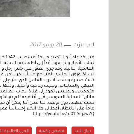
لاما عزت
20 يوليو 2017
قبل 5
لحلب الأبقار ولم يعودا أبداً إلى أطفالهما الستة
العالمية الثانية، وقد جرى العثور على جثتي رجل و
تسانفلورون الجليدي المتراجع حالياً بالقرب من ع
كانت صخرة.وعندما اقترب العامل الذي عثر على 
الظهر، والساعات، وقنينة زجاجية وأحذية، وكلّها 
ماتان" المحلية السويسرية إن أبناءهما لم يتوقفو
عاماً على الانتظار، أعطاني هذا الخبر إحساساً عميقاً
https://youtu.be/m01tSejawZQ
جبال الألب
قصص واقعية
الحرب العالمية الثا