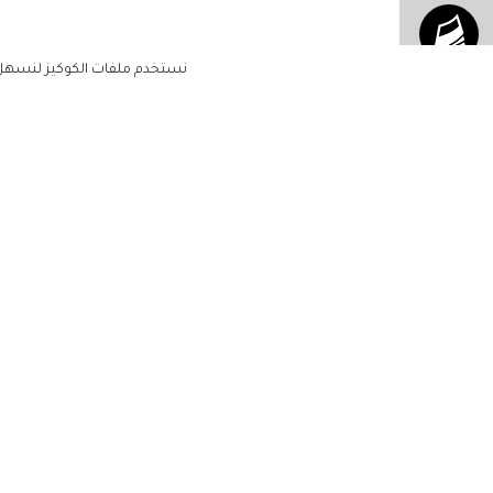
نستخدم ملفات الكوكيز لنسهل ع
الاشتراك للحصول على ملخ
أسبوعي على بريدك الإلكتروني
الرئيسية
مشاهير
أناقتك
لن تتم مشاركة بياناتكم الشخصية مع أ
جمالك
طرف ثالث
مجتمعك
حياتك
منزلك