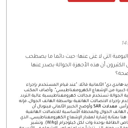
ليومية التي لا غنى عنها؛ حيث دائما ما يصطحب
الكثيرون أن هذه الأجهزة الجوالة يصدر عنها
صحة؟
-هاندي.دي" الألمانية قائلا: "عند قيام المستخدم بإجراء
ية كبيرة من الإشعاع الكهرومغناطيسي". وأضاف المكتب
تفية الجوالة تستخدم مجالات كهرومغناطيسية عالية التردد
م بإجراء الاتصالات الهاتفية بواسطة الهاتف الجوال، فإنه
رأس.
معدلات SAR
وأوضح الخبير الألماني فينوبال أن
الهاتف الجوال والمحطة الأساسية للاتصالات الهاتفية
جوالة، وتعتبر معدلات الامتصاص المحدد (SAR) هنا بمثابة إشارة لمقدار الإشعاع الكهرومغناطيسي، الذي
يصدر عن الهاتف الجوال، ويتم قياس مقدار امتصاص الطاقة بوحدة وات لكل كيلوجرام (W/kg). وتشير