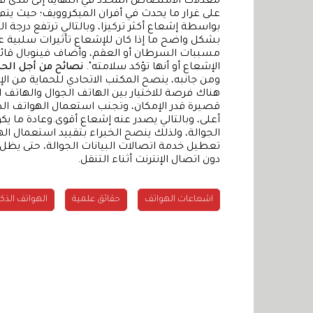
معدلات الامتصاص المحدد في النهاية إلى مدى ق
على غرار ما يحدث في أفران الميكروويف؛ حيث يت
بواسطة إشعاع أكثر تركيزا، وبالتالي ترتفع درجة الح
بشكل واضح ما إذا كان للإشعاع تأثيرات سلبية 
مسببات السرطان أو العقم، وأضاف فينوبال قائ
الإشعاع أو أنها تؤكد سلامته".
نصائح من أجل الحم
ومن جانبه، ينصح المكتب الاتحادي للحماية من ا
هناك فرصة للاختيار بين الهاتف الجوال والهاتف 
قصيرة قدر الإمكان، وتجنب استعمال الهواتف الذكي
أعلى، وبالتالي يصدر عنه إشعاع أقوى.وعادة ما ي
الجوالة، ولذلك ينصح الخبراء بتقييد استعمال اله
تعطيل خدمة اتصالات البيانات الجوالة، حتى يظل 
دون اتصال الإنترنت أثناء التنقل.
اشعاعات الهواتف
حقائق علمية
الهواتف الذك