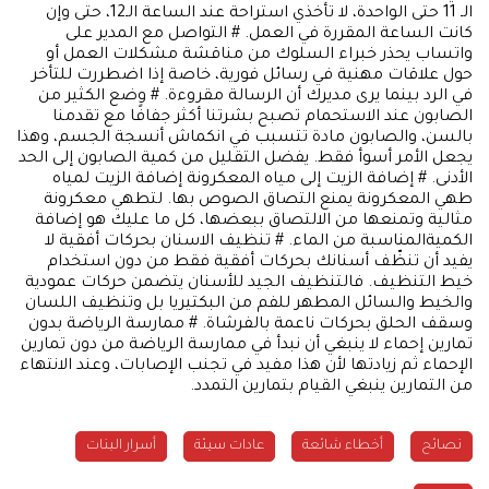
الـ 11 حتى الواحدة، لا تأخذي استراحة عند الساعة الـ12، حتى وإن
كانت الساعة المقررة في العمل. # التواصل مع المدير على
واتساب يحذر خبراء السلوك من مناقشة مشكلات العمل أو
حول علاقات مهنية في رسائل فورية، خاصة إذا اضطررت للتأخر
في الرد بينما يرى مديرك أن الرسالة مقروءة. # وضع الكثير من
الصابون عند الاستحمام تصبح بشرتنا أكثر جفافًا مع تقدمنا
بالسن، والصابون مادة تتسبب في انكماش أنسجة الجسم، وهذا
يجعل الأمر أسوأ فقط. يفضل التقليل من كمية الصابون إلى الحد
الأدنى. # إضافة الزيت إلى مياه المعكرونة إضافة الزيت لمياه
طهي المعكرونة يمنع التصاق الصوص بها. لتطهي معكرونة
مثالية وتمنعها من الالتصاق ببعضها، كل ما عليك هو إضافة
الكميةالمناسبة من الماء. # تنظيف الاسنان بحركات أفقية لا
يفيد أن تنظّف أسنانك بحركات أفقية فقط من دون استخدام
خيط التنظيف. فالتنظيف الجيد للأسنان يتضمن حركات عمودية
والخيط والسائل المطهر للفم من البكتيريا بل وتنظيف اللسان
وسقف الحلق بحركات ناعمة بالفرشاة. # ممارسة الرياضة بدون
تمارين إحماء لا ينبغي أن نبدأ في ممارسة الرياضة من دون تمارين
الإحماء ثم زيادتها لأن هذا مفيد في تجنب الإصابات، وعند الانتهاء
من التمارين ينبغي القيام بتمارين التمدد.
نصائح
أخطاء شائعة
عادات سيئة
أسرار البنات