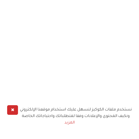
✖
نستخدم ملفات الكوكيز لنسهل عليك استخدام موقعنا الإلكتروني
ونكيف المحتوى والإعلانات وفقا لمتطلباتك واحتياجاتك الخاصة
المزيد