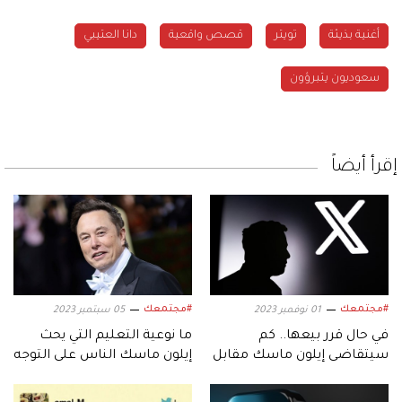
أغنية بذيئة
تويتر
قصص واقعية
دانا العتيبي
سعوديون يتبرؤون
إقرأ أيضاً
#مجتمعك
#مجتمعك
01 نوفمبر 2023
05 سبتمبر 2023
في حال قرر بيعها.. كم
ما نوعية التعليم التي يحث
سيتقاضى إيلون ماسك مقابل
إيلون ماسك الناس على التوجه
منصة «إكس»؟
إليها؟