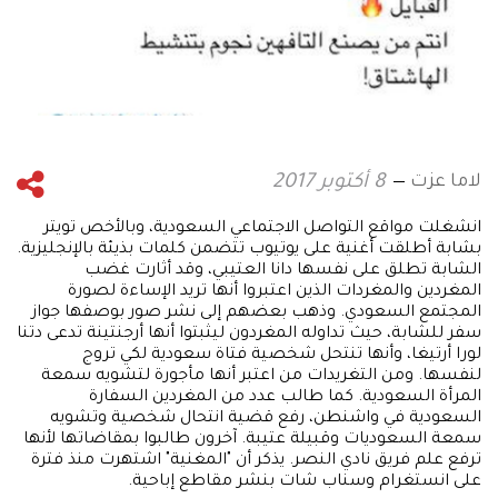
لاما عزت
8 أكتوبر 2017
انشغلت مواقع التواصل الاجتماعي السعودية، وبالأخص تويتر
بشابة أطلقت أغنية على يوتيوب تتضمن كلمات بذيئة بالإنجليزية.
الشابة تطلق على نفسها دانا العتيبي، وقد أثارت غضب
المغردين والمغردات الذين اعتبروا أنها تريد الإساءة لصورة
المجتمع السعودي. وذهب بعضهم إلى نشر صور بوصفها جواز
سفر للشابة، حيث تداوله المغردون ليثبتوا أنها أرجنتينة تدعى دتنا
لورا أرتيغا، وأنها تنتحل شخصية فتاة سعودية لكي تروج
لنفسها. ومن التغريدات من اعتبر أنها مأجورة لتشويه سمعة
المرأة السعودية. كما طالب عدد من المغردين السفارة
السعودية في واشنطن، رفع قضية انتحال شخصية وتشويه
سمعة السعوديات وقبيلة عتيبة. آخرون طالبوا بمقاضاتها لأنها
ترفع علم فريق نادي النصر. يذكر أن "المغنية" اشتهرت منذ فترة
على انستغرام وسناب شات بنشر مقاطع إباحية.