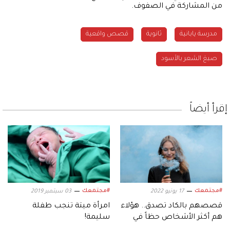
من المشاركة في الصفوف.
مدرسة يابانية
ثانوية
قصص واقعية
صبغ الشعر بالأسود
إقرأ أيضاً
#مجتمعك
#مجتمعك
17 يونيو 2022
03 سبتمبر 2019
قصصهم بالكاد تصدق.. هؤلاء
امرأة ميتة تنجب طفلة
هم أكثر الأشخاص حظاً في
سليمة!
العالم