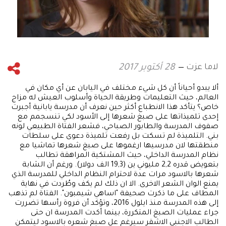
لاما عزت
28 أكتوبر 2017
ألا يبدو أحياناً أن كل شيء مختلف في اليابان عن أي مكان في
العالم، حيث التعليمات وطريقة الحياة وأسلوب العيش له مزاج
خاص؟ يتأكد هذا الانطباع أكثر حين نعرف أن مدرسة يابانية أجبرت
إحدى تلميذاتها على صبغ شعرها إلى الأسود لكي تنسجمم مع
صفوف المدرسة والطابور الصباحي، فشعر الفتاة الطبيعي لونه
بني. التلميذة لم تسكت بل رفعت تلميذة دعوى على سلطات
منطقتها لان مدرسيها ارغموها على صبغ شعرها تماشيا مع
نظام المدرسة الداخلي، حيث المشتكية المراهقة تطالب
بتعويض قدره 2,2 مليوني ين (19,3 الف دولار). ورغم أن الشابة
شعرها بالاسود مرات عدة لاحترام النظام الداخلي للمدرسة الذي
يمنع الوان الشعر الاخرى. الا ان ذلك لم يكف وطُردت في نهاية
المطاف على ما ذكرت صحيفة "اساهي شيمبون". الفتاة لم تذهب
إلى هذه المدرسة منذ ايلول 2016، وتؤكد أن فروة رأسها تضررت
جراء عمليات الصبغ المتكررة، بينما أكدت المدرسة ان حتى
الطالب الاجنبي الاشقر سيرغم عل صبغ شعره بالاسود ليتمكن