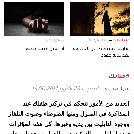
#مجتمعك
19 ابريل 2018
22 ابريل 2019
إمارتية تستيقظ من الغيبوبة
أم تقتل ابنتها بيديها
بعد ثلاثة عقود!
#حياتك
ميرا عبدربه
السبت 28 أكتوبر 2017 13:00
العديد من الأمور تتحكم في تركيز طفلك عند
المذاكرة في المنزل ومنها الضوضاء وصوت التلفاز
ووجود التابليت بين يديه وغيرها
كل هذه المؤثرات
.
تمنع الطفل من التركيز على الدراسة وتجعله يجلس