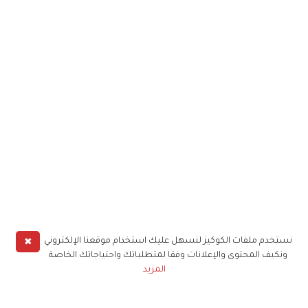
✖
نستخدم ملفات الكوكيز لنسهل عليك استخدام موقعنا الإلكتروني
ونكيف المحتوى والإعلانات وفقا لمتطلباتك واحتياجاتك الخاصة
المزيد