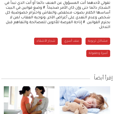
تقولي لأحدهما أنت المسؤول عن العنف دائما أو أنت الذي تبدأ في
الشجار دائما حتى وإن كان الأمر صحيحاً. # وضع قوانين في البيت
أساسها الكلام بصوت منخفض والنقاش واحترام خصوصية كل
شخص وعدم التعدي على أغراض الآخر، وتوجيه العقاب لمن لا
يحترم القوانين. # إتاحة الفرصة للأخوين للمصالحة والتفاهم قبل
التدخل.
مشاكل تربوية
عنف أسري
شجار الأشقاء
أسرة وطفولة
إقرأ أيضاً