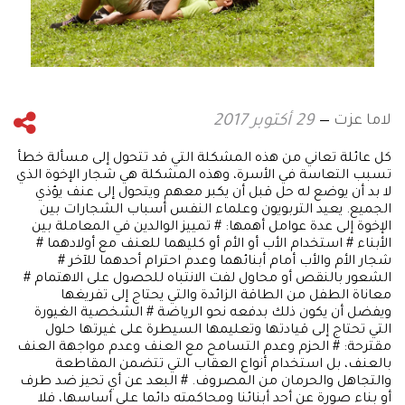
لاما عزت
29 أكتوبر 2017
كل عائلة تعاني من هذه المشكلة التي قد تتحول إلى مسألة خطأ
تسبب التعاسة في الأسرة، وهذه المشكلة هي شجار الإخوة الذي
لا بد أن يوضع له حل قبل أن يكبر معهم ويتحول إلى عنف يؤذي
الجميع. يعيد التربويون وعلماء النفس أسباب الشجارات بين
الإخوة إلى عدة عوامل أهمها: # تمييز الوالدين في المعاملة بين
الأبناء # استخدام الأب أو الأم أو كليهما للعنف مع أولادهما #
شجار الأم والأب أمام أبنائهما وعدم احترام أحدهما للآخر #
الشعور بالنقص أو محاول لفت الانتباه للحصول على الاهتمام #
معاناة الطفل من الطاقة الزائدة والتي يحتاج إلى تفريغها
ويفضل أن يكون ذلك بدفعه نحو الرياضة # الشخصية الغيورة
التي تحتاج إلى قيادتها وتعليمها السيطرة على غيرتها حلول
مقترحة: # الحزم وعدم التسامح مع العنف وعدم مواجهة العنف
بالعنف، بل استخدام أنواع العقاب التي تتضمن المقاطعة
والتجاهل والحرمان من المصروف. # البعد عن أي تحيز ضد طرف
أو بناء صورة عن أحد أبنائنا ومحاكمته دائما على أساسها، فلا