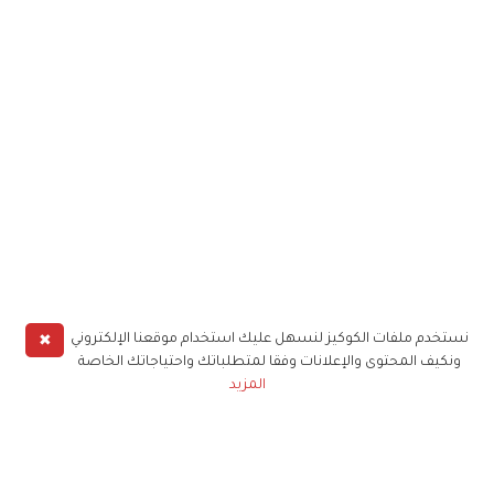
✖
نستخدم ملفات الكوكيز لنسهل عليك استخدام موقعنا الإلكتروني
ونكيف المحتوى والإعلانات وفقا لمتطلباتك واحتياجاتك الخاصة
المزيد