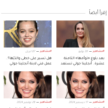
إقرأ أيضاً
#مشاهير
#مشاهير
20 يوليو
07 ابريل
بعد بلوغ «توأمها» الثامنة
هل تسير على خطى والدَيْها؟..
عشرة.. أنجلينا جولي تستعد
عمل فني لابنة أنجلينا جولي
لمرحلة جديدة في حياتها
وبراد بيت
#مشاهير
#مشاهير
17 ديسمبر 2024
28 نوفمبر 2024