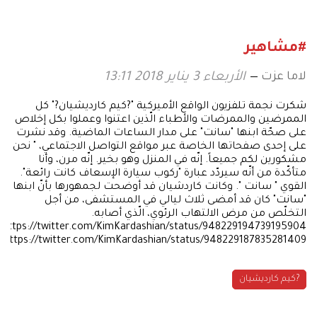
#مشاهير
لاما عزت
الأربعاء 3 يناير 2018 13:11
شكرت نجمة تلفزيون الواقع الأميركية "?كيم كارديشيان?" كل
الممرضين والممرضات والأطباء الّذين اعتنوا وعملوا بكل إخلاص
على صحّة ابنها "سانت" على مدار الساعات الماضية. وقد نشرت
على إحدى صفحاتها الخاصة عبر مواقع التواصل الاجتماعي، " نحن
مشكورين لكم جميعاً. إنّه في المنزل وهو بخير. إنّه مرن، وأنا
متأكّدة من أنّه سيردّد عبارة "ركوب سيارة الإسعاف كانت رائعة".
القوي " سانت ". وكانت كاردشيان قد أوضحت لجمهورها بأنّ ابنها
"سانت" كان قد أمضى ثلاث ليالي في المستشفى، من أجل
التخلّص من مرض الالتهاب الرئوي، الّذي أصابه.
https://twitter.com/KimKardashian/status/948229194739195904
https://twitter.com/KimKardashian/status/948229187835281409
?كيم كارديشيان