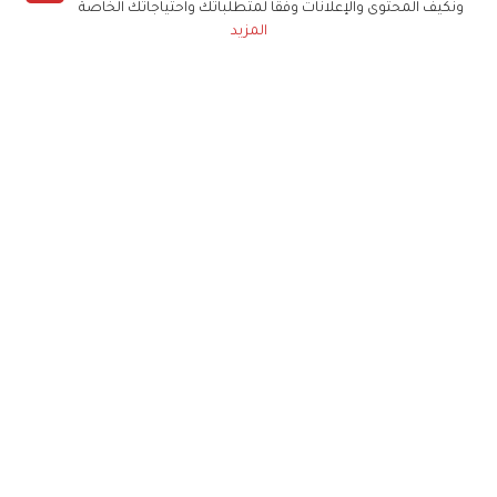
ونكيف المحتوى والإعلانات وفقا لمتطلباتك واحتياجاتك الخاصة
المزيد
حملوا تطبيق
زهرة الخليج
الاشتراك للحصول على ملخص أسبوعي على بريدك
الإلكتروني