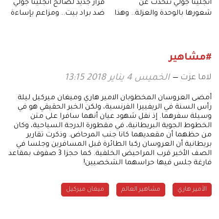
أنجلينا جولي تتحدث عن
قرار جديد لصالح أنجلينا جولي
شعورها بالوحدة والعزلة.. وهذا
ضد براد بيت.. ومزاعم بإساءة
ما قالته
معاملتها
#مشاهير
لاما عزت
الخميس 4 يناير 2018 13:15
أمضى العروسان المخطوبان الامير هاري وميغان ميركيل ليلة
رأس السنة في الريفييرا الفرنسية، ولكن الخبر الحقيقي هو في
وسيلة سفرهما. إذ نقل شهود عيان أنهما سافرا على متن
الخطوط الجوية البريطانية، في مقطورة الدرجة السياحية، وكان
من حظهما أن مقعديهما كانا جنب المرحاض. وذكرت تقارير
بريطانية أن العروسان ركبا الطائرة قبل المسافرين وجلسا في
الصف الأخير قرب المراحيض الخلفية. كما حجزا 3 صفوف بمقاعد
فارغة جلس فيها حراسهما الشخصيين!
الأمير هاري
مشاهير العالم
ميغان ميركيل