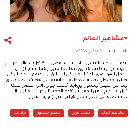
#مشاهير العالم
لاما عزت
5 يناير 2018
يبدو أن النجم الأميركي براد بيت سيمضي ليلة توزيع جوائز الغولدن
غلوب في بيته ليشاهد زوجتيه السابقتين وهما يشاركان في
الحفل الهوليودي بامتياز. وندر في السابق أن تجتمع النجمتان في
حفل واحد نظرا لكمية التغطية الإعلامية التي لاحقت قصة طلاق
بيت من جنيفر أنيستون وزواجه أنجلينا جولي، التي انفصل عنها
قبل نحو عام. ومن المقرر أن تقدم الممثلتان جوائز للفائزين إلى
جانب حفنة من النجوم مثل هيلين ميرين وإيما ستون.
مشاهير العالم
أنجلينا جولي
جنيفير أنيستون
براد بيت