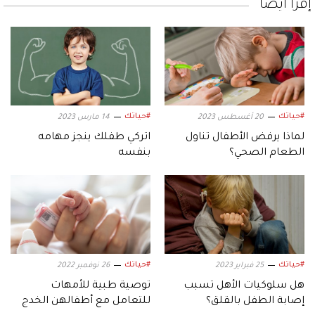
إقرأ أيضاً
#حياتك
#حياتك
20 أغسطس 2023
14 مارس 2023
لماذا يرفض الأطفال تناول
اتركي طفلك ينجز مهامه
الطعام الصحي؟
بنفسه
#حياتك
#حياتك
25 فبراير 2023
26 نوفمبر 2022
هل سلوكيات الأهل تسبب
توصية طبية للأمهات
إصابة الطفل بالقلق؟
للتعامل مع أطفالهن الخدج