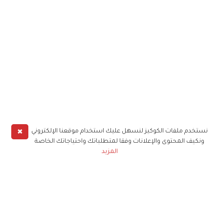
✖
نستخدم ملفات الكوكيز لنسهل عليك استخدام موقعنا الإلكتروني
ونكيف المحتوى والإعلانات وفقا لمتطلباتك واحتياجاتك الخاصة
المزيد
حملوا تطبيق
زهرة الخليج