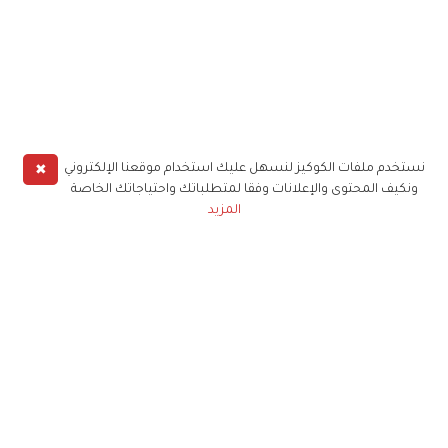
✖
نستخدم ملفات الكوكيز لنسهل عليك استخدام موقعنا الإلكتروني
ونكيف المحتوى والإعلانات وفقا لمتطلباتك واحتياجاتك الخاصة
المزيد
حملوا تطبيق
زهرة الخليج