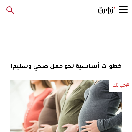
خطوات أساسية نحو حمل صحي وسليم!
#حياتك