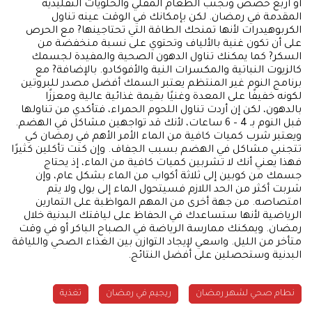
أو أربع حصص وتجنب الطعام المقلي والحلويات التقليدية
المقدمة في رمضان. لكن بإمكانك في الوقت عينه تناول
الكربوهيدرات لأنها تمنحك الطاقة التي تحتاجينها? مع الحرص
على أن تكون غنية بالألياف وتحتوي على نسبة منخفضة من
السكر? كما يمكنك تناول الدهون الصحية والمفيدة لجسمك
كالزيوت النباتية والمكسرات النية والأفوكادو. بالإضافة? مع
برنامج النوم غير المنتظم يعتبر السمك أفضل مصدر للبروتين
لكونه خفيفًا على المعدة وغنيًا بقيمة غذائية عالية ومعززًا
بالدهون، لكن إن أردت تناول اللحوم الحمراء، فتأكدي من تناولها
قبل النوم بـ 4 – 6 ساعات، لأنك قد تواجهين مشاكل في الهضم.
ويعتبر شرب كميات كافية من الماء الأمر الأهم في رمضان كي
تتجنبي مشاكل في الهضم بسبب الجفاف. وإن كنت تأكلين كثيرًا
فهذا يعني أنك لا تشربين كميات كافية من الماء، إذ يحتاج
جسمك من كوبين إلى ثلاثة أكواب من الماء بشكل عام، وإن
شربت أكثر من الحد اللازم فسيتحول الماء إلى بول ولا يتم
امتصاصه. من جهة أخرى من المهم المواظبة على التمارين
الرياضية لأنها ستساعدك في الحفاظ على لياقتك البدنية خلال
رمضان. ويمكنك ممارسة الرياضة في الصباح الباكر أو في وقت
متأخر من الليل. واسعي لإيجاد التوازن بين الغذاء الصحي واللياقة
البدنية وستحصلين على أفضل النتائج.
نطام صحي لشهر رمضان
ريجيم في رمضان
تغذية