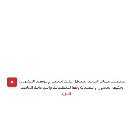
✖
نستخدم ملفات الكوكيز لنسهل عليك استخدام موقعنا الإلكتروني
ونكيف المحتوى والإعلانات وفقا لمتطلباتك واحتياجاتك الخاصة
المزيد
حملوا تطبيق