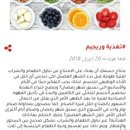
#تغذية وريجيم
لاما عزت
20 ابريل 2018
يحتاج جسمكِ أن يعتاد على الامتناع عن تناول الطعام والشراب
لفترة طويلة قبل بدء الشهر الفضيل لكي تتجنبي أي خلل في
الأداء الوظيفي للجسم. لذلك يجب التفكير جيدًا في الأيام
والأسابيع التي تسبق شهر رمضان? وينصح خبراء التغذية
بتحضير الجسم للتخلّي عن الكافيين والبدء في تأجيل القهوة
الصباحية لفترة ما بعد الظهر، الأمر الذي يقلل من احتمال
الشعور بالصداع خلال فترة الصيام. كما ينصحون بمحاولة صيام
يوم واحد في الأسبوع الذي يسبق شهر رمضان وصيام أيام أكثر إن
أمكن الأمر. خلال الشهر الفضيل? عليكِ التحكم بعاداتك
الغذائية? عبر تناول الطعام والشراب بشكل صحيح بين السحور
والإفطار. ويتم ذلك عبر تقسيم وجبة الطعام الرئيسية إلى ثلاث