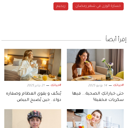
خسارة الوزن في شهر رمضان
ريجيم
إقرأ أيضاً
#حياتك
#حياتك
14 يونيو 2025
21 يناير 2025
حتى خياراتكِ الصحية... فيها
يُنحّف و يقوي العظام وصفاره
سكريات مخفية!
دواء.. حين يُصبح البيض
ريجيماً