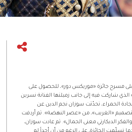
على مسرح جائزة
«
موريكس دور
»
، للحصول على
الذي شاركت فيه إلى جانب زميلتها الفنانة نسرين
ادة الحمراء، تحدّثت سوزان نجم الدين عن
لتصميم
«
الغريب
»
، من
«
عصر النهضة
».
ثم أردفت
والفكر الديكارتي معنى الجمال
».
ثم عادت سوزان،
ما تسلّمت الجائزة، على الرغم من أن أحداً لم