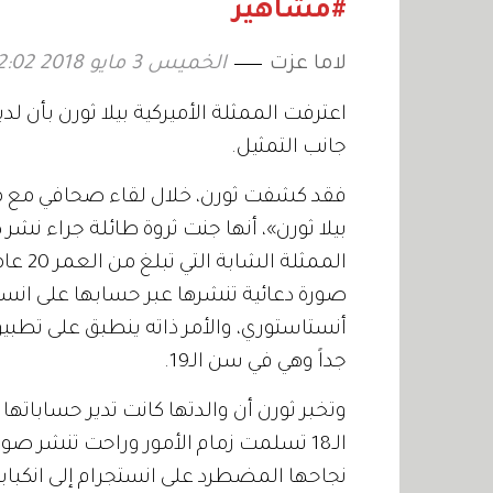
رمضان 2027
#مشاهير
لاما عزت
الخميس 3 مايو 2018 12:02
اعترفت الممثلة الأميركية بيلا ثورن بأن لد
جانب التمثيل.
فقد كشفت ثورن، خلال لقاء صحافي مع مج
بيلا ثورن»، أنها جنت ثروة طائلة جراء ن
أنستاستوري، والأمر ذاته ينطبق على تطب
جداً وهي في سن الـ19.
وتخبر ثورن أن والدتها كانت تدير حساباته
الـ18 تسلمت زمام الأمور وراحت تنشر ص
نجاحها المضطرد على انستجرام إلى انكباب