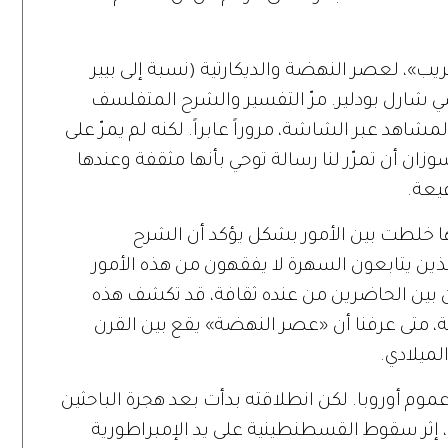
ريب
»
، لعصر النهضة والديكارتية
(
نسبة إلى بيير
ي شارل بودلير
.
مرّ التفسير والشرح المتفلسف
اهد عبر الشاشة، مروراً عابراً
.
لكنه لم يمرّ على
زان أن تمرّر لنا رسالة توحي بأنها مثقفة وعندها
فيعة
.
 أنها خلطت بين الأمور بشكل يؤكد أن الشرح
لذين يتابعون السهرة لا يفقهون من هذه الأمور
ن بين الحاضرين من عنده ثقافة، قد تكشف هذه
 متى عرفنا أن
«
عصر النهضة
»
يقع بين القرن
لميلادي
.
عموم أوروبا
.
لكن انطلاقته بدأت بعد هجرة الباحثين
 إثر سقوط القسطنطينية على يد الإمبراطورية