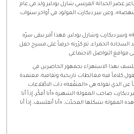
ر عصر الحداثة الفرنسي شارل بودلير ولد في عام
نهضة
»
، وعن بيير ديكارت المولود في أواخر سنوات
»
وبيير ديكارت وشارل بودلير، فهذا أمر يبقى سرّه
د السجادة الحمراء، ثم كرّرته حرفياً على مسرح حفل
لى مواقع التواصل الاجتماعي
.
لتفلسف بهذا الاستهزاء بجمهور الحاضرين في
قول كلاماً فيه مغالطات تاريخية وثقافية، معتمدة
ً عن الذي تقوله هي
«
المثقّفة
»
ذات الاطّلاعات
ير ديكارت صاحب المقولة الشهيرة
«
أنا أفكّر، إذاً أنا
ذه المقولة بشكلها المحدّث،
«
أنا أتفلسف، إذاً أنا