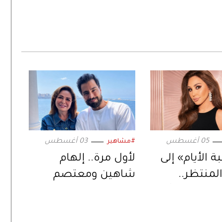
05 أغسطس
03 أغسطس
#مشاهير
 الأيام» إلى
لأول مرة.. إلهام
المنتظر..
شاهين ومعتصم
عود بمفاجآت
النهار في ثنائية
ة جديدة
سينمائية عبر «حين