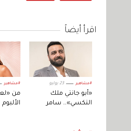
اقرأ أيضاً
23 يوليو
#مشاهير
#مشاهير
«أبو جانتي ملك
من «لعبة
التكسي».. سامر
الألبوم 
المصري يُعيد إحياء
إليسا ت
المسلسل في دراما
موسيقي