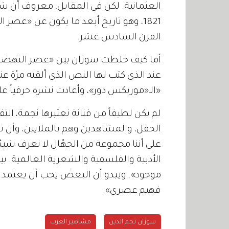
العثمانية
.
لكن في المقابل، معروف أن شاع
1821
، وهو تاريخ أبعد ما يكون عن
«
عصر ال
القرن السادس عشر
.
أما كيف خلطت سوزان بين
«
عصر النهضة
عند الذي كتب لها النص الذي ألقته مرّة عن
«
الـ
«
موريكس دور
»
، وأعادت نشره حرفياً ع
لم يكن لطيفاً من فنانة نعتبرها نجمة، ا
الحفل، والمشاهدين وهم بالملايين، وأن ت
على أننا مجموعة من الجهّال لا نعرف شيئا
الأدبية والفلسفية والشعرية العالمية
.
بي
موجود
».
ويبدو أن البعض يحب أن يعتمد ه
فهيم عصري
».
سوزان نجم الدين
مشاهير العرب