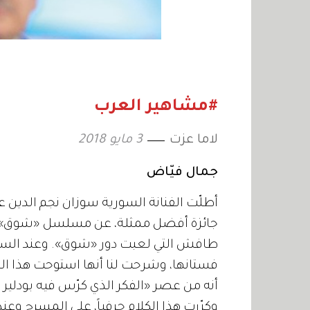
#مشاهير العرب
لاما عزت
3 مايو 2018
جمال فيّاض
أطلّت الفنانة السورية سوزان نجم الدين 
جائزة أفضل ممثلة، عن مسلسل
«
شوق
»
طافش التي لعبت دور
«
شوق
».
وعند السج
فستانها، وشرحت لنا أنها استوحت هذا ا
أنه من عصر
«
الفكر الذي كرّس فيه بودلير 
وكرّرت هذا الكلام حرفياً، على المسرح وعند