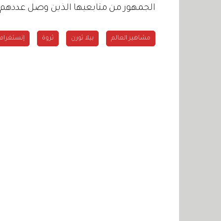
الجمهور من متابعيها الذين وصل عددهم إل
مشاهير العالم
بيلا ثورن
ثروة
إنستغرام