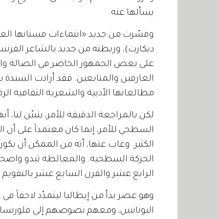
يسألها عنه
.
وفسّرت من جديد
«
انتماءات فستانها الغ
ديكارت
)
، وربطته من جديد بالشاعر الفرنس
على بعض الجمهور الحاضر في الصالة والمش
العارفين والمتابعين
.
فقد أرادت السيدة سو
مطالعاتها الأدبية والشعرية الثقافية الر
لكن بالمراجعة الدقيقة للأمر، يتبيّن لنا،
السطحي للأمر، إنما كان معتمداً على أن ا
الكثير
.
وغاب عنها، أنه من الممكن أن يكو
الحركة السطحية
.
والمغالطة تبدو واضحة،
الرابع عشر والقرن السابع عشر بالتقويم ا
وهو عصر بدأ من إيطاليا ليتمدّد لاحقاً في 
اليونانيين، ومعهم نصوصهم إلى فلورنسا،