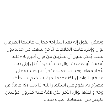
ويمكن القول إنه بعد استراحة محارب عاشها الطرفان
نوال وإيلي، عادت الخلافات تتأجج بينهما من جديد دون
سبب يُذكر، سوى أن مقرّبين من نوال أخبرونا
: «
كلما
أقدمت أو حصدت نوال نجاحاً جديداً، أطل إيلي ديب
ليُهاجمها
».
وهذا ما فعله مؤخراً عبر حسابه على
مواقع التواصل، لكنه هذه المرة استخدم سلاحاً غير
مصرّح به، يقوم على استثمار ابنته تيا ديب
(
19
عاماً
)
في
وجه والدتها نوال، الأمر الذي لامَهُ عليه كثيرون، مؤكدين
:
«
ليس من الشهامة القيام بهذا
».