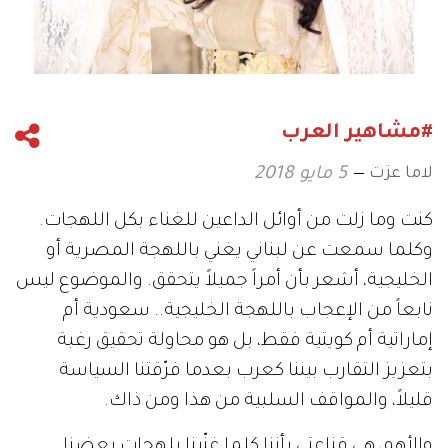
#مشاهير العرب
لاما عزت
5 مايو 2018
كنت
وما
زلت
من
أوائل
الداعين
للغناء
بكل
اللهجات
.
وكلما
سمعت
عن
لبناني
يغني
باللهجة
المصرية
أو
الخليجية،
أشعر
بأن
أمراً
جميلاً
يتحقق
.
والموضوع
ليس
نابعاً
من
الإعجاب
باللهجة
الخليجية
..
سعودية
أم
إماراتية
أم
كويتية
فقط،
بل
هو
محاولة
تحقيق
رغبة
بتعزيز
التقارب
بيننا
كعرب
بعدما
فرّقتنا
السياسة
قليلاً،
والمواقف
السلبية
من
هذا
ومن
ذاك
.
والأهم،
هي
قناعتي
بأننا
كلما
غنّينا
بلهجات
بعضنا