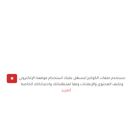
✖
نستخدم ملفات الكوكيز لنسهل عليك استخدام موقعنا الإلكتروني
ونكيف المحتوى والإعلانات وفقا لمتطلباتك واحتياجاتك الخاصة
المزيد
حملوا تطبيق
زهرة الخليج