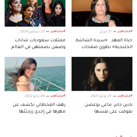
#مشاهير
#مشاهير
21 ابريل
23 سبتمبر 2024
حياة الفهد.. «سيدة الشاشة
ممثلات سعوديات شابات
الخليجية» تطوي صفحات
وضعن بصمتهن في العالم
إبداعاتها إلى الأبد
العربي.. إليك أبرزهن
#مشاهير
#مشاهير
01 يونيو 2022
06 مايو 2022
نادين جابر: ماغي بوغصن
رهف القحطاني تكشف عن
تفوقت على نفسها
مهرها في إحدى زيجتَيْها
السابقتين