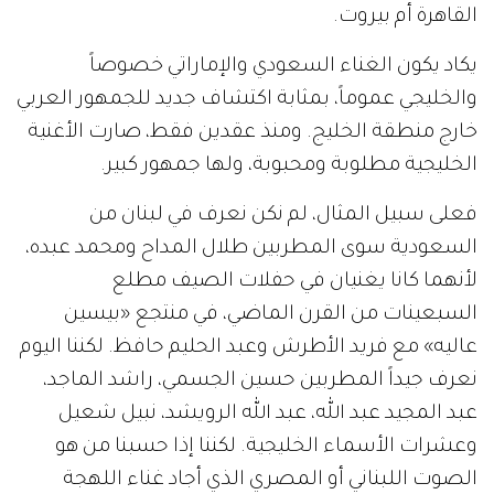
القاهرة
أم
بيروت
.
يكاد
يكون
الغناء
السعودي
والإماراتي
خصوصاً
والخليجي
عموماً،
بمثابة
اكتشاف
جديد
للجمهور
العربي
خارج
منطقة
الخليج
.
ومنذ
عقدين
فقط،
صارت
الأغنية
الخليجية
مطلوبة
ومحبوبة،
ولها
جمهور
كبير
.
فعلى
سبيل
المثال،
لم
نكن
نعرف
في
لبنان
من
السعودية
سوى
المطربين
طلال
المداح
ومحمد
عبده،
لأنهما
كانا
يغنيان
في
حفلات
الصيف
مطلع
السبعينات
من
القرن
الماضي،
في
منتجع
«
بيسين
عاليه
»
مع
فريد
الأطرش
وعبد
الحليم
حافظ
.
لكننا
اليوم
نعرف
جيداً
المطربين
حسين
الجسمي،
راشد
الماجد،
عبد
المجيد
عبد
الله،
عبد
الله
الرويشد،
نبيل
شعيل
وعشرات
الأسماء
الخليجية
.
لكننا
إذا
حسبنا
من
هو
الصوت
اللبناني
أو
المصري
الذي
أجاد
غناء
اللهجة