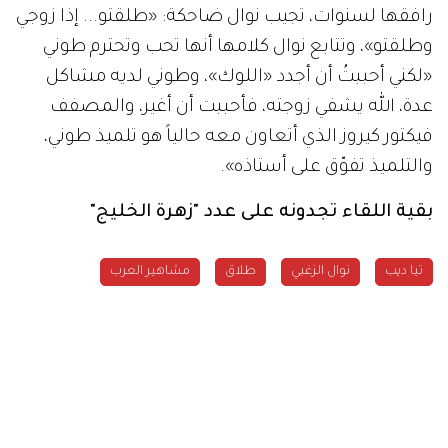
رافقها لسنوات، تجيب نوال ضاحكة
: «
طلقتو
...
إذا زوجي
وطلقتو
»
، وتتابع نوال كلامها أنها تحب وتحترم طوني
«
لكني أحببتُ أن أجدد
«
اللوك
»
، وطوني لديه مشاكل
عدة، الله يشفي زوجته، فأحببت أن أغير، والمصفف
فيكتور كيروز الذي أتعاون معه حالياً هو تلميذ طوني،
والتلميذ تفوّق على أستاذه
».
بقية اللقاء تجدونه على عدد "زهرة الخليج"
تيا ديب
نوال الزغبي
طلاق
مشاهير العرب