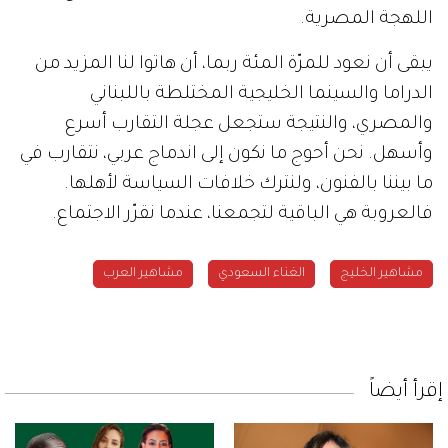
اللهجة
المصرية
.
يبقى
أن
نعود
للمرّة
المئة
ربما،
أن
هاتوا
لنا
المزيد
من
الدراما
والسينما
الخليجية
المختلطة
باللبناني
والمصري،
والنتيجة
ستجعل
عجلة
التقارب
أسرع
وأسهل
.
نحن
أحوج
ما
نكون
إلى
اندماج
عربي،
نتقارب
في
ما
بيننا
بالفنون،
ولنترك
خلافات
السياسة
لأهلها
.
فالعروبة
هي
الباقية
لتجمعنا،
عندما
نقرّر
الاجتماع
.
مشاهير الخليج
الغناء السعودي
مشاهير العرب
إقرأ أيضاً