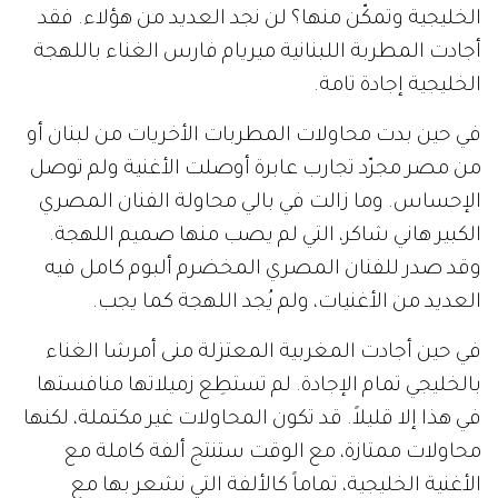
الخليجية
وتمكّن
منها؟
لن
نجد
العديد
من
هؤلاء
.
فقد
أجادت
المطربة
اللبنانية
ميريام
فارس
الغناء
باللهجة
الخليجية
إجادة
تامة
.
في
حين
بدت
محاولات
المطربات
الأخريات
من
لبنان
أو
من
مصر
مجرّد
تجارب
عابرة
أوصلت
الأغنية
ولم
توصل
الإحساس
.
وما
زالت
في
بالي
محاولة
الفنان
المصري
الكبير
هاني
شاكر،
التي
لم
يصب
منها
صميم
اللهجة
.
وقد
صدر
للفنان
المصري
المخضرم
ألبوم
كامل
فيه
العديد
من
الأغنيات،
ولم
يُجد
اللهجة
كما
يجب
.
في
حين
أجادت
المغربية
المعتزلة
منى
أمرشا
الغناء
بالخليجي
تمام
الإجادة
.
لم
تستطِع
زميلاتها
منافستها
في
هذا
إلا
قليلاً
.
قد
تكون
المحاولات
غير
مكتملة،
لكنها
محاولات
ممتازة،
مع
الوقت
ستنتج
ألفة
كاملة
مع
الأغنية
الخليجية،
تماماً
كالألفة
التي
نشعر
بها
مع