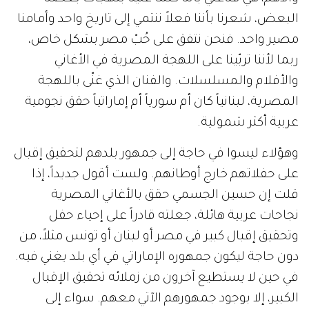
البعض،
شعرنا
بأننا
فعلاً
ننتمي
إلى
تاريخ
واحد
وأمامنا
مصير
واحد
.
فنحن
نتفق
على
حُبّ
مصر
بشكل
خاص،
ربما
لأننا
تربّينا
على
اللهجة
المصرية
في
الأغاني
والأفلام
والمسلسلات
.
والفنان
الذي
غنّى
باللهجة
المصرية،
لبنانياً
كان
أم
سورياً
أم
إماراتياً
حقق
نجومية
عربية
أكثر
شمولية
.
وهؤلاء
ليسوا
في
حاجة
إلى
جمهور
بلدهم
لتحقيق
إقبال
على
حفلاتهم
خارج
أوطانهم
.
ولست
أقول
جديداً،
إذا
قلت
إن
حسين
الجسمي
حقق
بالأغاني
المصرية
نجاحات
عربية
هائلة،
جعلته
قادراً
على
إحياء
حفل
وتحقيق
إقبال
كبير
في
مصر
أو
لبنان
أو
تونس
مثلاً،
من
دون
حاجة
ليكون
جمهوره
الإماراتي
في
أي
بلد
يغني
فيه
.
في
حين
لا
يستطيع
آخرون
من
زملائه
تحقيق
الإقبال
الكبير،
إلا
بوجود
جمهورهم
الآتي
معهم
.
سواء
إلى