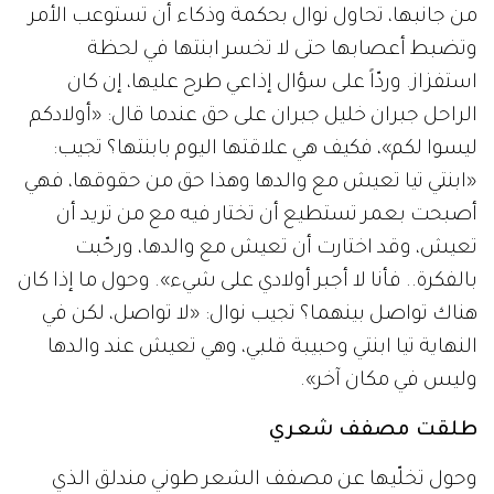
من جانبها، تحاول نوال بحكمة وذكاء أن تستوعب الأمر
وتضبط أعصابها حتى لا تخسر ابنتها في لحظة
استفزاز
.
وردّاً على سؤال إذاعي طرح عليها، إن كان
الراحل جبران خليل جبران على حق عندما قال
: «
أولادكم
ليسوا لكم
»
، فكيف هي علاقتها اليوم بابنتها؟ تجيب
:
«
ابنتي تيا تعيش مع والدها وهذا حق من حقوقها، فهي
أصبحت بعمر تستطيع أن تختار فيه مع من تريد أن
تعيش، وقد اختارت أن تعيش مع والدها، ورحّبت
بالفكرة
..
فأنا لا أجبر أولادي على شيء
».
وحول ما إذا كان
هناك تواصل بينهما؟ تجيب نوال
: «
لا تواصل، لكن في
النهاية تيا ابنتي وحبيبة قلبي، وهي تعيش عند والدها
وليس في مكان آخر
».
طلقت مصفف شعري
وحول تخلّيها عن مصفف الشعر طوني مندلق الذي