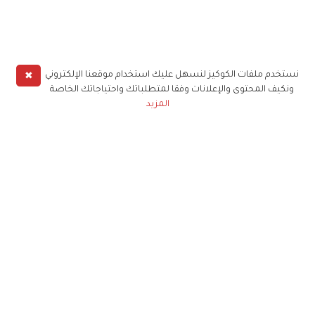
✖
نستخدم ملفات الكوكيز لنسهل عليك استخدام موقعنا الإلكتروني
ونكيف المحتوى والإعلانات وفقا لمتطلباتك واحتياجاتك الخاصة
المزيد
حملوا تطبيق
زهرة الخليج