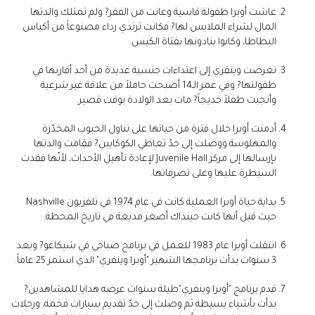
عاشت أوبرا طفولة قاسية وعانت من الفقر? ولم تمتلك والدتها
المال لشراء الملابس لها? فكانت ترتدي رداء مصنوعاً من أكياس
البطاطا، وكانوا ينادونها بفتاة الكيس.
تعرضت وينفري إلى اعتداءات جنسية عديدة من أحد أقاربها في
طفولتها? وفي عمر الـ14 أصبحت حاملاً من علاقة غير شرعية
وأنجبت طفلاً خديجاً? مات بعد الولادة بوقت قصير.
أدمنت أوبرا خلال فترة من حياتها على تناول الحبوب المخدّرة
والمهلوسة ووصلت إلى حدّ تعاطي الكوكايين? فقامت والدتها
بإرسالها إلى مركز Juvenile Hall لإعادة تأهيل الأحداث، لأنّها فقدت
السيطرة عليها وعلى تصرفاتها.
بداية حياة أوبرا العملية كانت في عام 1974 في تلفزيون Nashville
حيث قيل أنها كانت حينذاك أصغر مذيعة في تاريخ المحطة.
انتقلت أوبرا عام 1983 للعمل في برنامج صباحي في شيكاغو? وبعد
3 سنوات بدأت برنامجها الشهير "أوبرا وينفري" الذي استمر 25 عاماً.
قدم برنامج "أوبرا وينفري"طيلة سنوات عرضه هدايا للمشاهدين?
بدأت بأشياء بسيطة ثم وصلت إلى حدّ تقديم سيارات فخمة، ورحلات