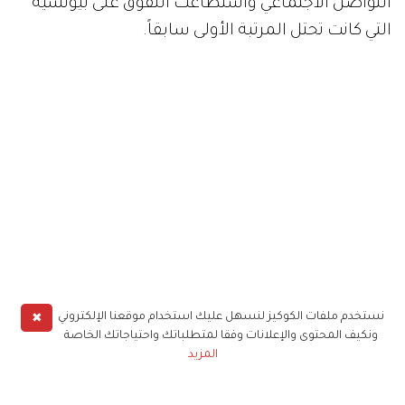
التواصل الاجتماعي واستطاعت التفوق على بيونسيه
التي كانت تحتل المرتبة الأولى سابقاً.
✖
نستخدم ملفات الكوكيز لنسهل عليك استخدام موقعنا الإلكتروني
كايلي جينر
كارداشيان
ونكيف المحتوى والإعلانات وفقا لمتطلباتك واحتياجاتك الخاصة
المزيد