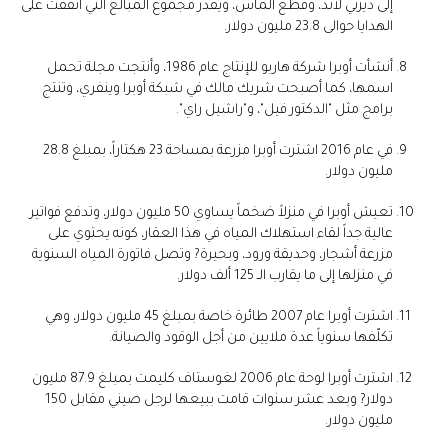
إلى ديزني لاند، وقطع ألماس، ويقدر مجموع المبالغ التي أنفقت على
الهدايا حوالى 23.8 مليون دولار.
أنشأت أوبرا شركة هاربو للإنتاج عام 1986، وأنتجت مجلة تحمل
اسمها، كما أصبحت شريك مالك في شبكة أوبرا وينفري، وتنتج
برامج مثل "الدكتور فيل"، و"راشيل راي".
في عام 2016 اشترت أوبرا مزرعة بمساحة 23 هكتاراً، بمبلغ 28.8
مليون دولار.
تعيش أوبرا في منزلاً ضخماً يساوي 50 مليون دولار، وتدفع فواتير
عالية جداً لقاء استهلاك المياه في هذا العقار، كونه يحتوي على
مزرعة أشجار، وحديقة ورود، وبحيرة? وتصل فاتورة المياه السنوية
في منزلها إلى ما يقارب الـ 125 ألف دولار.
اشترت أوبرا عام 2007 طائرة خاصة بمبلغ 45 مليون دولار، وهي
تكلّفها سنوياً عدة ملايين من أجل الوقود والصيانة.
اشترت أوبرا لوحة عام 2006 لغوستاف كليمت بمبلغ 87.9 مليون
دولار? وبعد عشر سنوات قامت ببيعها لرجل صيني مقابل 150
مليون دولار.