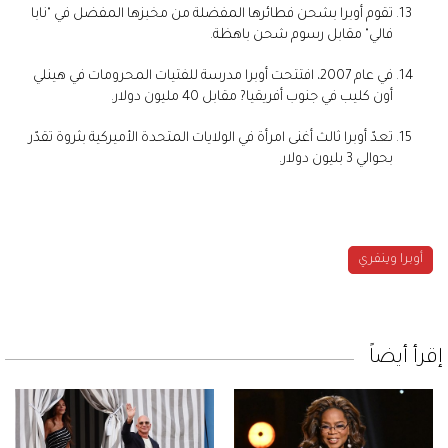
تقوم أوبرا بشحن فطائرها المفضلة من مخبزها المفضل في "نابا
فالي" مقابل رسوم شحن باهظة.
في عام 2007، افتتحت أوبرا مدرسة للفتيات المحرومات في هينلي
أون كليب في جنوب أفريقيا? مقابل 40 مليون دولار.
تعدّ أوبرا ثالث أغنى امرأة في الولايات المتحدة الأميركية بثروة تقدّر
بحوالي 3 بليون دولار.
أوبرا وينفري
إقرأ أيضاً