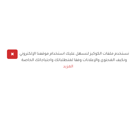
✖
نستخدم ملفات الكوكيز لنسهل عليك استخدام موقعنا الإلكتروني
ونكيف المحتوى والإعلانات وفقا لمتطلباتك واحتياجاتك الخاصة
المزيد
حملوا تطبيق
زهرة الخليج