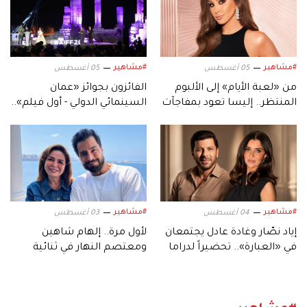
#مشاهير
#مشاهير
05 أغسطس
05 أغسطس
من «لعبة الأيام» إلى الألبوم
الفائزون بجوائز «عمان
المنتظر.. إليسا تعود بمفاجآت
السينمائي الدولي - أول فيلم»..
موسيقية جديدة
في دورته السابعة
#مشاهير
#مشاهير
04 أغسطس
03 أغسطس
إياد نصّار وغادة عادل يجتمعان
لأول مرة.. إلهام شاهين
في «العبارة».. تحضيراً لدراما
ومعتصم النهار في ثنائية
رمضان 2027
سينمائية عبر «حين يكتب
الحب»