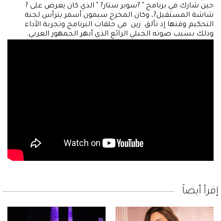
حين شارك في برنامج " ?سوبر ستار? " الذي كان يعرض على ?
شاشة المستقبل?، وكان المخرج سيمون أسمر يترأس لجنة
التحكيم وقتها إذ تألق زين في حلقات البرنامج وتجربة الأداء
وذلك بسبب صوته الجبلي الرائع الذي أبهر الجمهور العربي.
إقرأ أيضاً