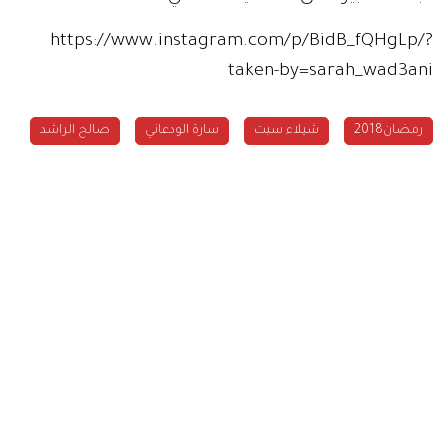
https://www.instagram.com/p/BidB_fQHgLp/?
taken-by=sarah_wad3ani
رمضان2018
شيلاء سبت
سارة الودعاني
صالح الراشد