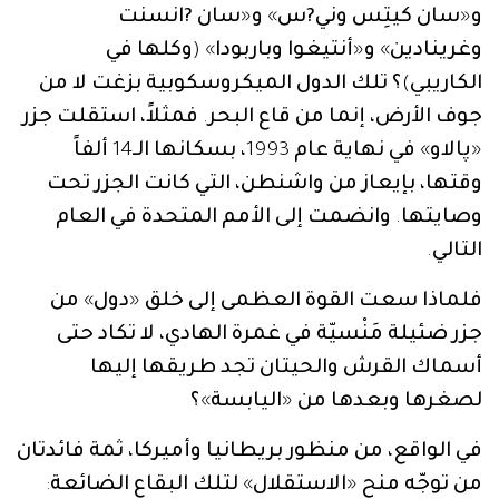
و
«
سان
كيتِس
وني?س
»
و
«
سان
?انسنت
وغرينادين
»
و
«
أنتيغوا
وباربودا
» (
وكلها
في
الكاريبي
)
؟
تلك
الدول
الميكروسكوبية
بزغت
لا
من
جوف
الأرض،
إنما
من
قاع
البحر
.
فمثلاً،
استقلت
جزر
«
پالاو
»
في
نهاية
عام
1993
،
بسكانها
الـ
14
ألفاً
وقتها،
بإيعاز
من
واشنطن،
التي
كانت
الجزر
تحت
وصايتها
.
وانضمت
إلى
الأمم
المتحدة
في
العام
التالي
.
فلماذا
سعت
القوة
العظمى
إلى
خلق
«
دول
»
من
جزر
ضئيلة
مَنْسيّة
في
غمرة
الهادي،
لا
تكاد
حتى
أسماك
القرش
والحيتان
تجد
طريقها
إليها
لصغرها
وبعدها
من
«
اليابسة
»
؟
في
الواقع،
من
منظور
بريطانيا
وأميركا،
ثمة
فائدتان
من
توجّه
منح
«
الاستقلال
»
لتلك
البقاع
الضائعة
: