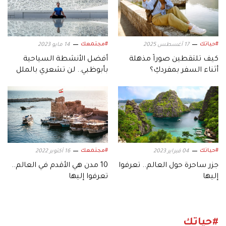
#حياتك
#مجتمعك
17 أغسطس 2025
14 مايو 2023
كيف تلتقطين صوراً مذهلة
أفضل الأنشطة السياحية
أثناء السفر بمفردكِ؟
بأبوظبي.. لن تشعري بالملل
في رحاب الإمارة
#حياتك
#مجتمعك
04 فبراير 2023
16 أكتوبر 2022
جزر ساحرة حول العالم.. تعرفوا
10 مدن هي الأقدم في العالم..
إليها
تعرفوا إليها
#حياتك