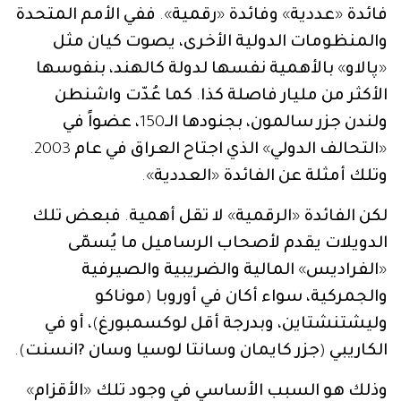
فائدة
«
عددية
»
وفائدة
«
رقمية
».
ففي
الأمم
المتحدة
والمنظومات
الدولية
الأخرى،
يصوت
كيان
مثل
«
پالاو
»
بالأهمية
نفسها
لدولة
كالهند،
بنفوسها
الأكثر
من
مليار
فاصلة
كذا
.
كما
عُدّت
واشنطن
ولندن
جزر
سالمون،
بجنودها
الـ
150
،
عضواً
في
«
التحالف
الدولي
»
الذي
اجتاح
العراق
في
عام
2003.
وتلك
أمثلة
عن
الفائدة
«
العددية
».
لكن
الفائدة
«
الرقمية
»
لا
تقل
أهمية
.
فبعض
تلك
الدويلات
يقدم
لأصحاب
الرساميل
ما
يُسمّى
«
الفراديس
»
المالية
والضريبية
والصيرفية
والجمركية،
سواء
أكان
في
أوروبا
(
موناكو
وليشتنشتاين،
وبدرجة
أقل
لوكسمبورغ
)
،
أو
في
الكاريبي
(
جزر
كايمان
وسانتا
لوسيا
وسان
?انسنت
).
وذلك
هو
السبب
الأساسي
في
وجود
تلك
«
الأقزام
»