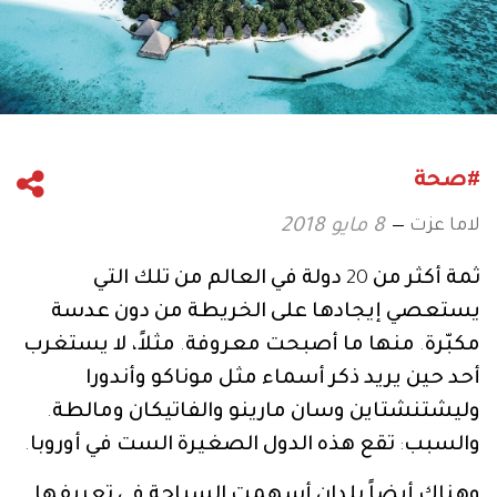
#صحة
لاما عزت
8 مايو 2018
ثمة
أكثر
من
20
دولة
في
العالم
من
تلك
التي
يستعصي
إيجادها
على
الخريطة
من
دون
عدسة
مكبّرة
.
منها
ما
أصبحت
معروفة
.
مثلاً،
لا
يستغرب
أحد
حين
يريد
ذكر
أسماء
مثل
موناكو
وأندورا
وليشتنشتاين
وسان
مارينو
والفاتيكان
ومالطة
.
والسبب
:
تقع
هذه
الدول
الصغيرة
الست
في
أوروبا
.
وهناك
أيضاً
بلدان
أسهمت
السياحة
في
تعريفها
.