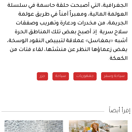
الجغرافية،
التي
أصبحت
حلقة
حاسمة
في
سلسلة
العولمة
المالية،
ومعبراً
آمناً
في
طريق
عولمة
الجريمة،
من
مخدرات
ودعارة
وتهريب
وصفقات
سلاح
سرية
.
إذ
أصبح
بعض
تلك
المناطق
الحرة
أشبه
«
بمغاسل
»
عملاقة
لتبييض
النقود
الوسخة،
يغض
زعماؤها
النظر
عن
منشئها،
لقاء
فتات
من
الكعكة
.
سياحة وسفر
جمهوريات
سياحة
جزر
إقرأ أيضاً