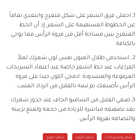
1ـ اجعلي فرق الشعر على شكل متعرج وابتعدي تماماً
عن الخطوط المستقيمة على الشعر، إذ أن الخط
المتعرج يبين مساحة أقل من فروة الرأس مما يوحي
بالكثافة.
2 ـ استخدمي ظلال العيون نفس لون شعرك لملأ
الفراغات عند خط الشعر خاصة عند اعتماد التسريحات
المرفوعة والمشدودة. ادمجي اللون جيدا على فروة
الرأس بأصبعك ثم ثبتيه بالقليل من الرذاذ المثبت.
3ـ ضعي القليل من الشامبو الجاف عند جذور شعرك
بعد تصفيفه مباشرة للزيادة من حجمه ولمنع تزييته
والتصاقه بفروة الرأس.
شعر وتسريحات
شعر كثيف
شعر حيوي