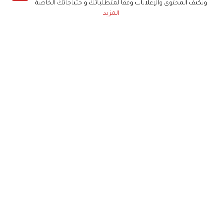
ونكيف المحتوى والإعلانات وفقا لمتطلباتك واحتياجاتك الخاصة
المزيد
حملوا تطبيق
زهرة الخليج
الاشتراك للحصول على ملخص أسبوعي على بريدك
الإلكتروني