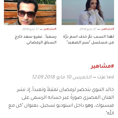
#مشاهير
#مشاهير
27 مايو 2018
17 مايو 2018
لهذا السبب تمّ حذف اسم درّة
رسمياً.. عمرو سعد خارج
من مسلسل "نسر الصعيد"
السباق الرمضاني
#مشاهير
لاما عزت
الخميس 10 مايو 2018 12:09
خالد النبوي يتحضر لرمضان تمثيلاً وتعبداً، إذ نشر
الفنان المصري صورةً عبر حسابه الرسمي على
فيسبوك، وهو داخل استوديو تسجيل، بعنوان
"
كن مع
الله
".