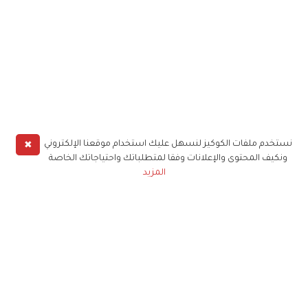
✖
نستخدم ملفات الكوكيز لنسهل عليك استخدام موقعنا الإلكتروني
ونكيف المحتوى والإعلانات وفقا لمتطلباتك واحتياجاتك الخاصة
المزيد
حملوا تطبيق
زهرة الخليج