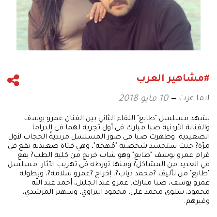
#مشاهير العرب
لاما عزت
10 مايو 2018
يشهد مسلسل "طايع" اللقاء الثاني بين الفنان عمرو يوسف
والفنانة الأردنية صبا مبارك في أول تجربة لهما في الدراما
الصعيدية. وظهرت صبا في صور المسلسل مرتديةً الحجاب لأول
مرّة? حيث ستجسد شخصية "مُهجة"، وهي فتاة صعيدية تقع في
غرام عمرو يوسف "طايع" وهو شاب خريج من كلية الطب? يقع
في العديد من المشاكل? ومنها تورطه في تهريب الآثار. مسلسل
"طايع" من تأليف ?محمد دياب?، إخراج ?عمرو سلامة?، وبطولة
عمرو يوسف، صبا مبارك، عمرو عبد الجليل، أحمد عبد الله
محمود، سلوى محمد على، محمود البزاوي، وسهير المرشدي،
وغيرهم.