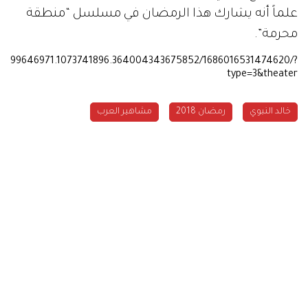
علماً أنه يشارك هذا الرمضان في مسلسل
“
منطقة
محرمة
”.
59799646971.1073741896.364004343675852/1686016531474620/?
type=3&theater
خالد النبوي
رمضان 2018
مشاهير العرب