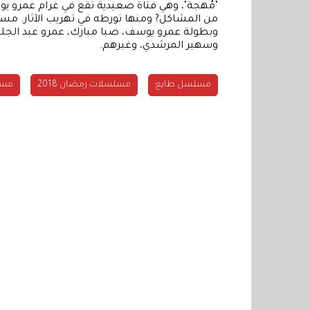
"مُهجة"، وهي فتاة صعيدية تقع في غرام عمرو ي
من المشاكل? ومنها تورطه في تهريب الآثار. مسل
وبطولة عمرو يوسف، صبا مبارك، عمرو عبد الجليل
وسهير المرشدي، وغيرهم.
مسلسل طايع
مسلسلات رمضان 2018
مسل