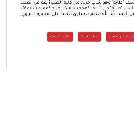
وسف "طايع" وهو شاب خريج من كلية الطب? يقع في العديد
سل "طايع" من تأليف ?محمد دياب?، إخراج ?عمرو سلامة?،
، أحمد عبد الله محمود، سلوى محمد على، محمود البزاوي،
سلات رمضان
صبا مبارك
عمرو يوسف