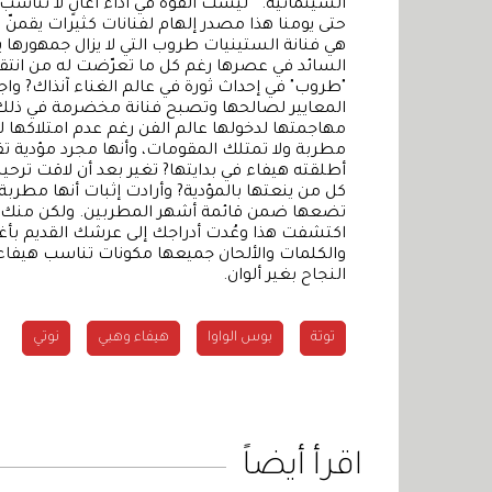
السينمائية. ليست القوة في أداء أغانٍ لا تناسب 
حتى يومنا هذا مصدر إلهام لفنانات كثيرات يقمنّ 
هي فنانة الستينيات طروب التي لا يزال جمهورها ي
السائد في عصرها رغم كل ما تعرّضت له من انتقا
"طروب" في إحداث ثورة في عالم الغناء آنذاك? و
المعايير لصالحها وتصبح فنانة مخضرمة في ذلك ال
مهاجمتها لدخولها عالم الفن رغم عدم امتلاكها ل
مطربة ولا تمتلك المقومات، وأنها مجرد مؤدية تقدّ
أطلقته هيفاء في بدايتها? تغير بعد أن لاقت ترحيب
كل من ينعتها بالمؤدية? وأرادت إثبات أنها مطربة
تضعها ضمن قائمة أشهر المطربين. ولكن منك يا 
اكتشفت هذا وعُدت أدراجك إلى عرشك القديم بأغني
والكلمات والألحان جميعها مكونات تناسب هيفاء?
النجاح بغير ألوان.
توتة
بوس الواوا
هيفاء وهبي
نوتي
اقرأ أيضاً