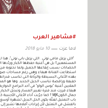
#مشاهير العرب
لاما عزت
10 مايو 2018
"اللي يزعل مامي نوتي.. اللي يزعل بابي نوتي"، هذا 
المستمعين? بل هي أغنية حفظها الكبار وردّدها ا
الحضانات بسبب إيقاعها الجميل ولما تحتويه من نص
استطاعت الفنانة هيفاء وهبي رغم مساحات صوتها
بهذه الأغاني البسيطة والرنّانة التي تناسب قدراتها
خفيفة وراقصة تناسب الجيل الجديد. وها هو الم
الملايين أغنية "بوس الواو" في أحد البرامج الحواري
هيفاء قررت منذ فترة تغيير المسار وتبديل الخيارات
باب التمثيل لعلّه يكون الحل البديل لشهرة أوسع
بالفشل في التمثيل لأن إيرادات أفلامها تشير إلى