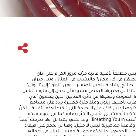
ليس مطلعاً لأغنية عادية مرّت مرور الكرام على آذان
لصغار في كل مكان? فانتشرت في المنازل وبين جدران
ائح إرشادية للجيل الصغير. ومن "الواوا" إلى "النوتي"
 التي يعتبرها البعض محدودة أن تدخل إلى قلوب الناس
 الصوتية وتُبقيها في دائرة الفنانين الذين يقدمون أغانٍ
طرب ناصيف زيتون ومنذ فترة قصيرة يردد على مسامع
ة? وهذا دليل كافٍ على البصمة التي تركتها هذه الأغنية. لكنّ
? فاتّجهت إلى الأغاني الأكثر رصانةً كما في ألبوم ملكة
جمال الكونMJK ? كما جرّبت أداء الأغاني الأجنبية كأغنية Breathing You In . ولم تكتفِ بهذا بل إنها طرقت أيضاً
 وقاعدة جماهيرية ليس لا مثيل. وهنا لن نحكم على هيفاء
 حب الجمهور لما تقدّمه جميلة جميلات لبنان في أعمالها