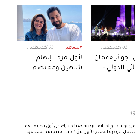
05 أغسطس
03 أغسطس
#مشاهير
 بجوائز «عمان
لأول مرة.. إلهام
ي الدولي -
شاهين ومعتصم
».. في دورته
النهار في ثنائية
سينمائية عبر «حين
يكتب الحب»
رو يوسف والفنانة الأردنية صبا مبارك في أول تجربة لهما
سلسل مرتديةً الحجاب لأول مرّة? حيث ستجسد شخصية