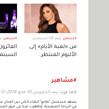
05 أغسطس
#مشاهير
#مشاهير
من «لعبة الأيام» إلى
الفائزون
الألبوم المنتظر..
السينمائ
إليسا تعود بمفاجآت
أول فيلم
موسيقية جديدة
السابعة
#مشاهير
لاما عزت
الخميس 10 مايو 2018 13:51
يشهد مسلسل "طايع" اللقاء الثاني بين الفنان عم
في الدراما الصعيدية. وظهرت صبا في صور الم