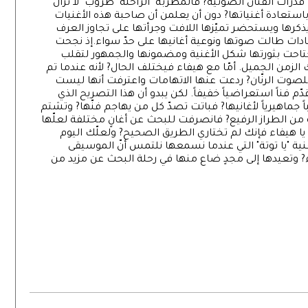
قدرات الفنان الصوتية? فالمطربة الراحلة "طروب" لا تزال
باستعادة أغنياتها? دون أن يعلمن أن صاحبة هذه الأغنيات
ذكرها ويستحضر تميّزها اللافت وجرأتها على تجاوز العرف
دات طالت صوتها ونوعية أغانيها على حدّ سواء.إذ نجحت
اجتاحت بثورتها شكل الأغنية ومضمونها والجمهور لتقلب
زمن الجميل. أمّا مع هيفاء فيختلف الحال? لأنه عندما تم
لصوت الرنّان? ردعت عنها الاتهامات واعترفت أنها ليست
م فناً استعراضياً خفيفاً. لكن يبدو أن هذا التصريح الذي
اً جماهيرياً لأغانيها? فباتت تصدّ كل من يهاجم فنّها? وتشتم
 من الطراز الرفيع? فانصرفت للبحث عن أغانٍ مختلفة لعلّها
هيفاء فإنك لم تختاري الطريق الصحيح? ولعلّك اليوم
ة "يا توتة" التي عندما نسمعها نلتمس أنّ الموسيقى
 وتعيدها إلى مجدٍ ضاع منها في رحلة البحث عن مزيد من