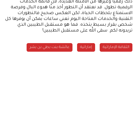
ذلك رقمياً وغيرها من الأمثلة العديدة، لأن قائمة الخدمات
الرقمية تطول. قد نعتقد أن التطور أخذ منّا هدوء البال وفرصة
الاستمتاع بلحظات الحياة، لكن العكس صحيح فالتطورات
التقنية والخدمات المتاحة اليوم تعني ساعات يمكن أن يوفرها كل
شخص بقرار بسيط يتخذه. فما هو مستقبل الطيبين الذي
تريدونه لكم. سقى الله على مستقبل الطيبين!
الثقافة الإماراتية
إماراتية
عائشة بنت بطي بن بشر