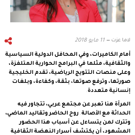
لاما عزت
11 مايو 2018
أمام
الكاميرات،
وفي
المحافل
الدولية
السياسية
والثقافية،
مثلما
في
البرامج
الحوارية
المتلفزة،
وعلى
منصات
التتويج
الرياضية،
تقدم
الخليجية
صورتها،
وترفع
صوتها،
بثقة،
وكفاءة،
وبلغات
إنسانية
متعددة
.
المرأة
هنا
تعبر
عن
مجتمع
عربي،
تتجاور
فيه
الحداثة
مع
الأصالة
.
روح
الحاضر
وتقاليد
الماضي،
وتترك
لمن
يتساءل
عن
أسباب
هذا
الحضور
المشهود،
أن
يكتشف
أسرار
النهضة
الثقافية