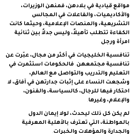
مواقع
قيادية
في
بلادهن،
فمنهن
الوزيرات،
والأكاديميات،
والفاعلات
في
المجالس
التشريعية،
والمنصات
الإعلامية،
وحيثما
كانت
الكفاءة
تتطلب
تأهيلاً،
وليس
جدلاً
بين
ثنائية
امرأة
ورجل
.
تنافسية
الخليجيات
في
أكثر
من
مجال،
عبّرت
عن
تنافسية
مجتمعهن
.
فالحكومات
استثمرت
في
التعليم
والتدريب
والتواصل
مع
العالم،
وشجعت
النساء
على
إثبات
جدارتهن
في
آفاق،
لا
احتكار
فيها
للرجال،
كالسياسة،
والفنون،
والإعلام،
وغيرها
.
لم
يكن
كل
ذلك
ليحدث،
لولا
إيمان
الدول
بالمواطنة،
التي
تعترف
بالأهلية
المعرفية
والجدارة
والمؤهلات
والخبرات
.