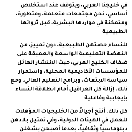
في
خليجنا
العربي،
ويتوقف
عند
استخلاص
أساسي،
نحن
مجتمعات
متعلمة،
ومتطورة،
ومتمكنة
في
مواردها
البشرية،
قبل
ثرواتها
الطبيعية
.
للنساء
حصتهن
الطبيعية،
دون
تمييز،
من
النهضة
التعليمية
الواسعة
والعميقة
على
ضفاف
الخليج
العربي،
حيث
الانتشار
الهائل
للمؤسسات
الأكاديمية
المحلية،
واستمرار
سياسة
الابتعاث،
وبرامج
التعليم
العالي،
ومع
ذلك،
إزالة
كل
العراقيل
أمام
انطلاقة
النساء
بإيجابية
وفاعلية
.
كل
ذلك،
أنتج
أجيالاً
من
الخليجيات
المؤهلات
للعمل
في
الهيئات
الدولية،
وفي
تمثيل
بلادهن
دبلوماسياً
وثقافياً،
بعدما
أصبحن
يشغلن