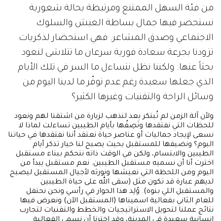
من فئة السهل الممتنع ومرتبطة بحالة شعورية
نستحضر فيها جمال بساطة العيش والسلوك
الاجتماعي وصدق المشاعر. فهي استحضار لذكريات
تزودنا بجرعة سعادة فورية سرعان ما تتلاشى لنعود
بحثاً عنها. ولكننا نظل نتساءل ما السر في تلك الأيام
الذي جعلها سعيدة رغم عدم توفّر ما لدينا اليوم من
وسائل الراحة والتقنيات وغيرها الكثير؟
ولأن آلة الزمن لم تُبتكر بعد لنذهب لزيارة من اشتقنا لهم ونعود
للحظات التي نفتقدها ونَصِفُها بأيام الطيبين تساءلت لماذا لا
نسعى لإيجاد جماليات أو عناصر حياة نعتقد أننا نفتقدها في حياتنا
اليوم؟ ونضيفها للمستقبل بحيث يصبح لنا خيار تذكر أيام
الطيبين والابتسام، ولكن في الوقت ذاته نتحكم ببناء مستقبل
اخترت أنا أن نسميه مستقبل الطيبين. نعم مستقبل يبدأ من
اليوم ومن اللحظة التي نعيشها ونورثه لأجيال المستقبل ليصبح
لديهم عبارة قد تكون مثل (سقى الله على حياة الطيبين
والمستقبل اللي بنوه). وُلِد هذا الحوار في رأسي ونحن نحتفل
للعام الثاني بفعالية اسميناها (المستقبل الآن) ونعرض فيها
نتائج عملنا لتحويل الاستراتيجيات والخطط والتقنيات لتجارب
إنسانية سعيدة في المدينة، وقد اخترنا أن نسمي الفعالية