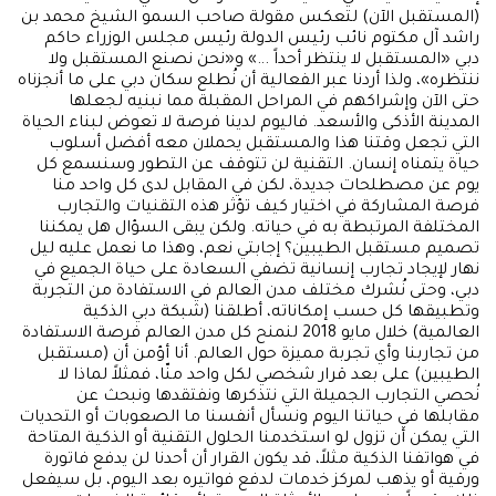
(المستقبل الآن) لتعكس مقولة صاحب السمو الشيخ محمد بن
راشد آل مكتوم نائب رئيس الدولة رئيس مجلس الوزراء حاكم
دبي «المستقبل لا ينتظر أحداً ...» و«نحن نصنع المستقبل ولا
ننتظره»، ولذا أردنا عبر الفعالية أن نُطلع سكان دبي على ما أنجزناه
حتى الآن وإشراكهم في المراحل المقبلة مما نبنيه لجعلها
المدينة الأذكى والأسعد. فاليوم لدينا فرصة لا تعوض لبناء الحياة
التي تجعل وقتنا هذا والمستقبل يحملان معه أفضل أسلوب
حياة يتمناه إنسان. التقنية لن تتوقف عن التطور وسنسمع كل
يوم عن مصطلحات جديدة، لكن في المقابل لدى كل واحد منا
فرصة المشاركة في اختيار كيف تؤثر هذه التقنيات والتجارب
المختلفة المرتبطة به في حياته. ولكن يبقى السؤال هل يمكننا
تصميم مستقبل الطيبين؟ إجابتي نعم، وهذا ما نعمل عليه ليل
نهار لإيجاد تجارب إنسانية تضفي السعادة على حياة الجميع في
دبي، وحتى نُشرك مختلف مدن العالم في الاستفادة من التجربة
وتطبيقها كل حسب إمكاناته، أطلقنا (شبكة دبي الذكية
العالمية) خلال مايو 2018 لنمنح كل مدن العالم فرصة الاستفادة
من تجاربنا وأي تجربة مميزة حول العالم. أنا أؤمن أن (مستقبل
الطيبين) على بعد قرار شخصي لكل واحد منّا، فمثلاً لماذا لا
نُحصي التجارب الجميلة التي نتذكرها ونفتقدها ونبحث عن
مقابلها في حياتنا اليوم ونسأل أنفسنا ما الصعوبات أو التحديات
التي يمكن أن تزول لو استخدمنا الحلول التقنية أو الذكية المتاحة
في هواتفنا الذكية مثلاً، قد يكون القرار أن أحدنا لن يدفع فاتورة
ورقية أو يذهب لمركز خدمات لدفع فواتيره بعد اليوم، بل سيفعل