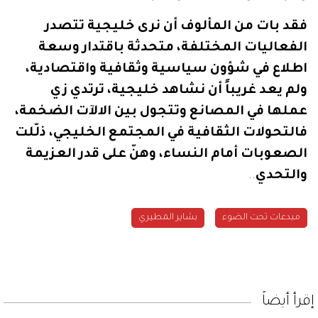
فقد
بات
من
المألوف
أن
نرى
خليجية
تتصدر
الفعاليات
المختلفة،
متحدثة
باقتدار
وسعة
اطلاع
في
شؤون
سياسية
وثقافية
واقتصادية،
ولم
يعد
غريباً
أن
نشاهد
خليجية،
ترتدي
زي
عملها
في
المصانع
وتتجول
بين
الالآت
الضخمة،
فالتحولات
الثقافية
في
المجتمع
الخليجي،
ذلّلت
الصعوبات
أمام
النساء،
وهنّ
على
قدر
العزيمة
والتحدي
..
مبدعات تحت الضوء
بشاير المطيري
إقرأ أيضاً