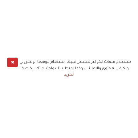
✖
نستخدم ملفات الكوكيز لنسهل عليك استخدام موقعنا الإلكتروني
ونكيف المحتوى والإعلانات وفقا لمتطلباتك واحتياجاتك الخاصة
المزيد
حملوا تطبيق
زهرة الخليج