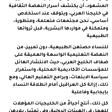
المشهود،
أن
يكتشف
أسرار
النهضة
الثقافية
في
خليجنا
العربي،
ويتوقف
عند
استخلاص
أساسي،
نحن
مجتمعات
متعلمة،
ومتطورة،
ومتمكنة
في
مواردها
البشرية،
قبل
ثرواتها
الطبيعية
.
للنساء
حصتهن
الطبيعية،
دون
تمييز،
من
النهضة
التعليمية
الواسعة
والعميقة
على
ضفاف
الخليج
العربي،
حيث
الانتشار
الهائل
للمؤسسات
الأكاديمية
المحلية،
واستمرار
سياسة
الابتعاث،
وبرامج
التعليم
العالي،
ومع
ذلك،
إزالة
كل
العراقيل
أمام
انطلاقة
النساء
بإيجابية
وفاعلية
.
كل
ذلك،
أنتج
أجيالاً
من
الخليجيات
المؤهلات
للعمل
في
الهيئات
الدولية،
وفي
تمثيل
بلادهن