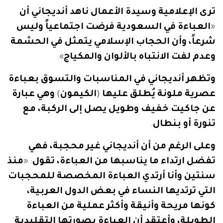
ترى
الإعلامية
وسيدة
الأعمال
ناهد
أنديجاني
أن
«
العباءة
في
السعودية
فرضت
اجتماعياً
وليس
شرعاً،
وأن
الحجاب
الإسلامي
يتمثل
في
الحشمة
وعدم
لفت
الانتباه
بالألوان
والمكياج
».
وتظهر
أنديجاني
في
المناسبات
والتسوق
بعباءة
عصرية
ملونة
يُطلق
عليها
(
الكيمون
)
وهي
عبارة
عن
جاكيت
خفيف
وطويل
يصل
إلى
الركبة،
مع
تنورة
أو
بنطال
.
وعلى
الرغم
من
أن
أنديجاني
غير
محجبة،
فهي
تفضل
ارتداء
ما
يناسبها
من
العباءة،
تقول
: «
منذ
سنتين
وأنا
أرتدي
العباءة
المخصصة
للمحجبات
التي
ترتديها
النساء
في
بعض
الدول
العربية،
كونها
مريحة
وأنيقة
وأكثر
عملية
من
العباءة
الطويلة،
وأعتقد
أن
العباءة
بصورتها
التقليدية