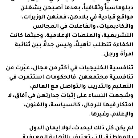
دبلوماسياً
وثقافياً،
بعدما
أصبحن
يشغلن
مواقع
قيادية
في
بلادهن،
فمنهن
الوزيرات،
والأكاديميات،
والفاعلات
في
المجالس
التشريعية،
والمنصات
الإعلامية،
وحيثما
كانت
الكفاءة
تتطلب
تأهيلاً،
وليس
جدلاً
بين
ثنائية
امرأة
ورجل
.
تنافسية
الخليجيات
في
أكثر
من
مجال،
عبّرت
عن
تنافسية
مجتمعهن
.
فالحكومات
استثمرت
في
التعليم
والتدريب
والتواصل
مع
العالم،
وشجعت
النساء
على
إثبات
جدارتهن
في
آفاق،
لا
احتكار
فيها
للرجال،
كالسياسة،
والفنون،
والإعلام،
وغيرها
.
لم
يكن
كل
ذلك
ليحدث،
لولا
إيمان
الدول
بالمواطنة،
التي
تعترف
بالأهلية
المعرفية