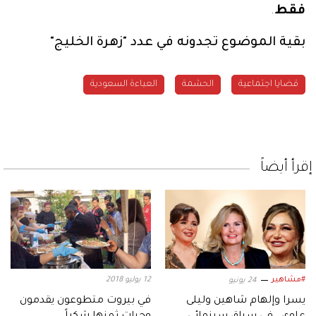
فقط
.
بقية الموضوع تجدونه في عدد "زهرة الخليج"
قضايا اجتماعية
الحشمة
العباءة السعودية
إقرأ أيضاً
#مشاهير
12 يوليو 2018
24 يونيو
يسرا وإلهام شاهين وليلى
في بيروت متطوعون يقدمون