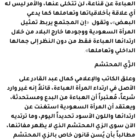
العباءة
عن
قناعة،
لن
تتخلى
عنها،
والأمر
ليس
له
أي
علاقة
بأخلاقياتها
وتعاملها
كما
يدعي
البعض
»
،
وتقول
: «
إن
المجتمع
يربط
تمثيل
المرأة
السعودية
ووجودها
خارج
البلاد
من
خلال
ارتدائها
العباءة
فقط
من
دون
النظر
إلى
جمالها
الداخلي
وتعاملها
».
الزِّي
المحتشم
وعلق
الكاتب
والإعلامي
كمال
عبد
القادر
على
الأصل
في
ارتداء
المرأة
العباءة،
قائلاً
إنه
غير
وارد
شرعاً،
مُعتبراً
أن
العباءة
من
البدع
ومستحدثة،
ويعتقد
أن
المرأة
السعودية
استغنت
عن
ارتدائها
واللون
الأسود
تحديداً
اليوم،
وما
ترتديه
الآن
سوى
الزي
المحتشم
الذي
لا
يظهر
مفاتنها،
مطالباً
بأن
يُسن
قانون
خاص
بالزي
المحتشم