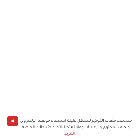
✖
نستخدم ملفات الكوكيز لنسهل عليك استخدام موقعنا الإلكتروني
ونكيف المحتوى والإعلانات وفقا لمتطلباتك واحتياجاتك الخاصة
المزيد