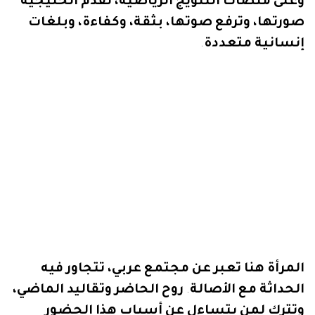
وعلى
منصات
التتويج
الرياضية،
تقدم
الخليجية
صورتها،
وترفع
صوتها،
بثقة،
وكفاءة،
وبلغات
إنسانية
متعددة
.
المرأة
هنا
تعبر
عن
مجتمع
عربي،
تتجاور
فيه
الحداثة
مع
الأصالة
.
روح
الحاضر
وتقاليد
الماضي،
وتترك
لمن
يتساءل
عن
أسباب
هذا
الحضور