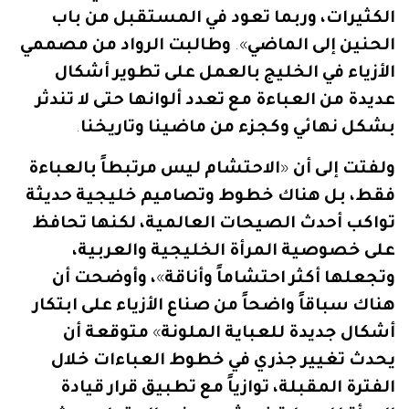
الكثيرات،
وربما
تعود
في
المستقبل
من
باب
الحنين
إلى
الماضي
».
وطالبت
الرواد
من
مصممي
الأزياء
في
الخليج
بالعمل
على
تطوير
أشكال
عديدة
من
العباءة
مع
تعدد
ألوانها
حتى
لا
تندثر
بشكل
نهائي
وكجزء
من
ماضينا
وتاريخنا
.
ولفتت
إلى
أن
«
الاحتشام
ليس
مرتبطاً
بالعباءة
فقط،
بل
هناك
خطوط
وتصاميم
خليجية
حديثة
تواكب
أحدث
الصيحات
العالمية،
لكنها
تحافظ
على
خصوصية
المرأة
الخليجية
والعربية،
وتجعلها
أكثر
احتشاماً
وأناقة
»
،
وأوضحت
أن
هناك
سباقاً
واضحاً
من
صناع
الأزياء
على
ابتكار
أشكال
جديدة
للعباية
الملونة
»
متوقعة
أن
يحدث
تغيير
جذري
في
خطوط
العباءات
خلال
الفترة
المقبلة،
توازياً
مع
تطبيق
قرار
قيادة