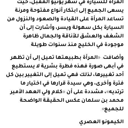
المرأة
للسيارة
في
شهر
يونيو
المقبل،
حيث
يسعى
الجميع
إلى
ابتكار
أنواع
مفتوحة
ومرنة
تساعد
المرأة
على
القيادة
والصعود
والنزول
من
السيارة
بكل
سهولة
ويسر،
وأشارت
إلى
أن
الشغف
والعشق
للأناقة
والجمال
ظاهرة
موجودة
في
الخليج
منذ
سنوات
طويلة
.
وأضافت
: «
المرأة
بطبيعتها
تميل
إلى
أن
تظهر
في
أبهى
صورة
فهذه
فطرة
بشرية
لا
يستطيع
أحد
تغييرها،
لذلك
فهي
تميل
إلى
التغيير
بين
كل
فترة
وأخرى،
وهي
سيدة
قرارها
في
اختيار
ما
ترتديه
»
،
مشددة
على
أن
«
كلام
ولي
العهد
الأمير
محمد
بن
سلمان
عكس
الحقيقة
الواضحة
للجميع
».
الكيمونو
العصري