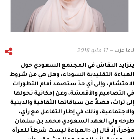
لاما عزت
11 مايو 2018
يتزايد
النقاش
في
المجتمع
السعودي
حول
العباءة
التقليدية
السوداء،
وهل
هي
من
شروط
الاحتشام،
وإلى
أي
حدّ
ستصمد
أمام
التطورات
في
التصاميم
والأقمشة،
وعن
إمكانية
تحولها
إلى
تراث،
فضلاً
عن
سياقاتها
الثقافية
والدينية
والاجتماعية،
وذلك
في
إطار
التفاعل
مع
رأي،
طرحه
ولي
العهد
السعودي
محمد
بن
سلمان
مؤخراً،
إِذْ
قال
إن
«
العباءة
ليست
شرطاً
للمرأة