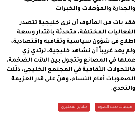
والجدارة
والمؤهلات
والخبرات
.
فقد
بات
من
المألوف
أن
نرى
خليجية
تتصدر
الفعاليات
المختلفة،
متحدثة
باقتدار
وسعة
اطلاع
في
شؤون
سياسية
وثقافية
واقتصادية،
ولم
يعد
غريباً
أن
نشاهد
خليجية،
ترتدي
زي
عملها
في
المصانع
وتتجول
بين
الالآت
الضخمة،
فالتحولات
الثقافية
في
المجتمع
الخليجي،
ذلّلت
الصعوبات
أمام
النساء،
وهنّ
على
قدر
العزيمة
والتحدي
..
مبدعات تحت الضوء
بشاير المطيري