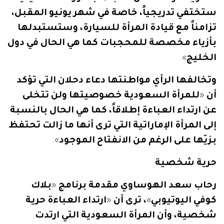
ستختفي
تدريجياً،
خاصة
في
شهر
يونيو
المقبل،
تزامناً
مع
قيادة
المرأة
للسيارة،
وستستبدلها
بأزياء
مخصصة
للمحجبات
كما
هي
الحال
في
دول
الخليج
».
وتخالفها
الرأي
مواطنتها
دعاء
دحلان
التي
تؤكد
أن
«
للمرأة
السعودية
خصوصيتها
ولن
تتخلى
عن
ارتداء
العباءة
إطلاقاً،
كما
هي
الحال
بالنسبة
إلى
المرأة
الإماراتية
التي
ترى
أنها
ما
زالت
تحتفظ
بزيّها
على
الرغم
من
الانفتاح
الموجود
».
حرية
شخصية
رحاب
سعد
الهوساوي
مقدمة
برنامج
«
بلاك
كوفي
اليوتيوبي
»
،
ترى
أن
«
ارتداء
العباءة
حرية
شخصية،
وأن
المرأة
السعودية
التي
ارتدت