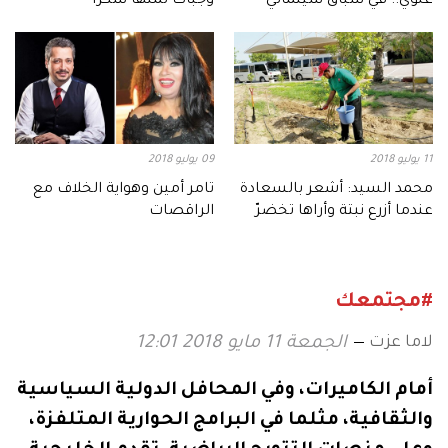
علوي.. في سباق سينمائي
وجبات ثمنها شكراً
مرتقب
11 يوليو 2018
09 يوليو 2018
محمد السيد: أشعر بالسعادة
تامر أمين وهواية الخلاف مع
عندما أزرع نبتة وأراها تخضرّ
الراقصات
#مجتمعك
لاما عزت
الجمعة 11 مايو 2018 12:01
أمام
الكاميرات،
وفي
المحافل
الدولية
السياسية
والثقافية،
مثلما
في
البرامج
الحوارية
المتلفزة،