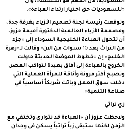
السعودية،
لأن
المهم
هو
الحشمة
»
،
وأن
«
للسعوديات
حق
اختيار
ارتداء
العباءة
».
وتوقعت
رئيسة
لجنة
تصميم
الأزياء
بغرفة
جدة،
ومصممة
الأزياء
العالمية
الدكتورة
أميمة
عزوز،
أن
تتحول
العباءة
الخليجية
السوداء
إلى
«
جزء
من
التراث
بعد
10
سنوات
من
الآن
»
وقالت
لـ
«
زهرة
الخليج
»
إن
«
خطوط
الموضة
الحديثة
حاولت
الخروج
بالعباءة
إلى
آفاق
بعيدة
لتواكب
العصر،
وتصبح
أكثر
مرونة
وأناقة
للمرأة
العملية
التي
دخلت
سوق
العمل
وباتت
شريكاً
أساسياً
في
صناعة
التنمية
».
زي
تراثي
ولاحظت
عزوز
أن
«
العباءة
قد
تتوارى
وتختفي
مع
الزمن
لكنها
ستبقى
زياً
تراثياً
يسكن
في
وجدان