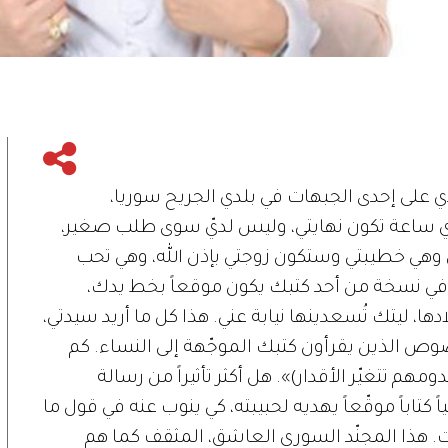
ندي على إحدى الجبهات في بلدي الجريح سوريا،
ي أي ساعة تكون نهايتي، وليس لديّ سوى طلب صغير،
ي وهي خطيبتي وستكون زوجتي بإذن الله، وهي تحب
غب في نسخة من أحد كتبك يكون موقعاً بخط يدك،
دها، ليتك تُسعدينها نيابة عني. هذا كل ما أريد سيدتي،
للصوص الذين يقرأون كتبك الموجّهة إلى النساء. كم
مهم تتغيّر الأقدار)». هل أكثر تأثيراً من رسالة
 كتاباً موقّعاً يهديه لحبيبته، كي ينوب عنه في قول ما
 هذا المجنّد السوري العاشق، المثقف كما هم