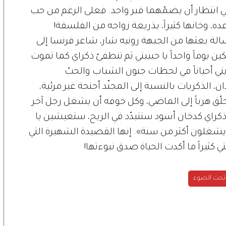
 انتظار أن يضمّهما قبر واحد. فعلى الرغم من حب
، وخانها كثيراً، بذريعة زواجه من الفلسفة!
لة بعثها من الجبهة رونيه شار، شاعر فرنسا إلى
ين يوماً واحداً يا حبيبتي ثم تنطفئ ذكراي كما تموت
ريني أحياناً في لحظات جنون الشباب والحبّ
الذكريات بالنسبة إلى المجنّد أجنحة غير مرئية،
ّق هرباً إلى الماضي، وكل خوفه أن يشغل رجل آخر
ذكراي كدخان أسود ستتبدّد في الريح، ستعيشين يا
يشغلون أكثر من سنة». إنها القصيدة الشهيرة التي
كثيراً ما أكدت الحياة صدق نبوءتها!
تحت الضوء