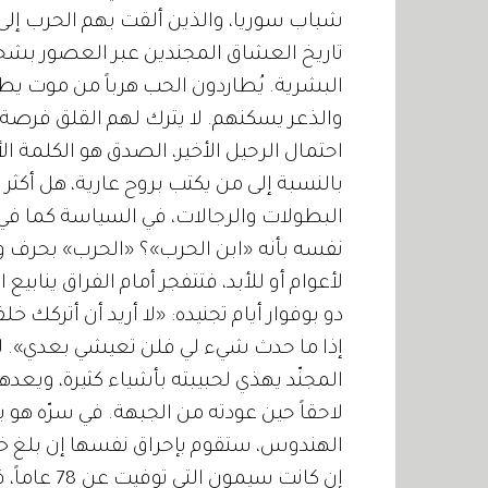
شباب سوريا، والذين ألقت بهم الحرب إلى
تاريخ العشاق المجندين عبر العصور بش
البشرية. يُطاردون الحب هرباً من موت يطا
والذعر يسكنهم. لا يترك لهم القلق فرصة 
احتمال الرحيل الأخير، الصدق هو الكلمة ال
بالنسبة إلى من يكتب بروح عارية، هل أكث
البطولات والرجالات، في السياسة كما في الأ
نفسه بأنه «ابن الحرب»؟ «الحرب» بحرف و
لأعوام أو للأبد، فتتفجر أمام الفراق ينابي
دو بوفوار أيام تجنيده: «لا أريد أن أتركك 
إذا ما حدث شيء لي فلن تعيشي بعدي». لعل
المجنّد يهذي لحبيبته بأشياء كثيرة، ويعده
لاحقاً حين عودته من الجبهة. في سرّه هو ير
الهندوس، ستقوم بإحراق نفسها إن بلغ خبر 
إن كانت سيم