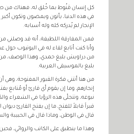
كل إنسان مَنُوط بما خُلق له، فهناك من صن
في هذه الدنيا، يأتون ويمضون وتكون أكبر 
الإنجار لم يُدركه كله وله أسبابه
.
فمن المفارقة اللطيفة، أنه قد وصلني من 
وأنا كنت أتابع لقاء له في اليوتيوب حول ع
من دراويش بليغ حمدي، وهذا الوصف، من ن
بليغ بالموسيقى العربية
.
من هنا أتتني فكرة القبور المفتوحة، وهي أن
إنجازهم، وما إن يقوم أي قارئ أو مُتابع بف
نبوغه، وتتجلّى هذه الرؤيا في الشعراء والك
قبراً قابلاً للفتح، ما إن يفتح القارئ ديوا
قال في الوطن، وماذا قال في الحبيبة وال
وهذا ما ينطبق على الكاتب والروائي، فحين