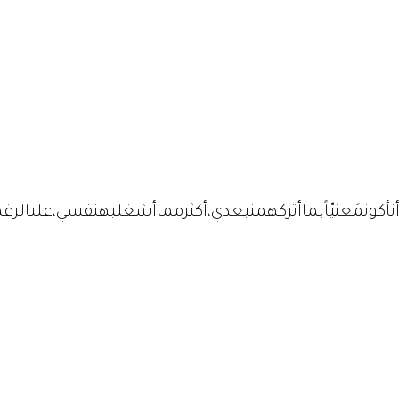
ةأنأكونمَعنيّاًبماأتركهمنبعدي،أكثرمماأشغلبهنفسي،علىالرغ