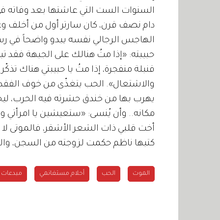
السنوات الست التي عاشتها بعد وفاته في
دام نصف قرن، كان سارتر أول من أخلف وعده
الهاجس الرجالي نفسه يبدو واضحاً في رسا
حبيبته: «إذا متُ هنالك على الجبهة فقد تبك
قنبلة منفجرة، إذا متُ يا حبيبتي هناك تذكّ
والاشتعال». الحب يتغذّى من خوف الفقدان، 
يهرب بها من خندق حشرته فيه الحرب، ليحل
مكانه.. وأن يُنسى: «ستعيشين يا امرأتي و
أخت قلبي ذات الشعر الأشقر، فالموتى لا 
كتبها ناظم حكمت لزوجته من السجن، والتي 
الموت
الحب
أحلام مستغانمي
مبدعات 