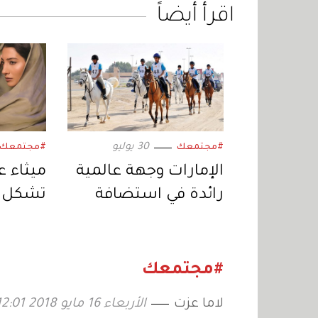
اقرأ أيضاً
30 يوليو
#مجتمعك
#مجتمعك
الإمارات وجهة عالمية
ميثاء ع
رائدة في استضافة
تشكل ن
بطولات «الفروسية»
نفسي و
#مجتمعك
لاما عزت
الأربعاء 16 مايو 2018 12:01