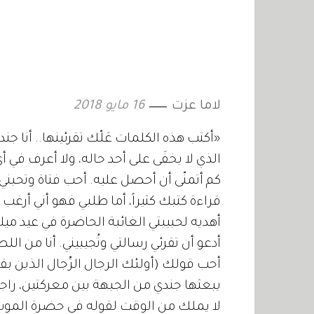
لاما عزت
16 مايو 2018
«أكتب هذه الكلمات عَلّك تقرئينها.. أنا ج
الذي لا يخفَى على أحد حاله، ولا أعرف ف
كم أتمنّى أن أحصل عليه. أحب فتاة وتحبن
قراءة كتبك كثيراً، أما طلبي فهو أني أر
أهديه لحبيبتي الغائبة الحاضرة في عيد ميلا
أدعو أن تقرئي رسالتي وتُجيبيني. أنا من ا
أحب قولك (أولئك الرجال الرِّجال الذين بقدو
يبعثها جندي من الجبهة بين معركتين، راجياً
لا يملك من الوقت لقوله في حضرة الموت.