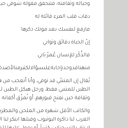
وخياله وثقافته، فتتحقق مقولة شوقي حي
دقات قلب المرء قائلة له
فارفع لنفسك بعد موتك ذكرها
إنّ الحياة دقائق وثواني
فالذِّكْر للإنسان عُمرٌ ثاني
منهناقدوجدتإجابةعلىسؤالالكثيرمنالأصدقاء
يُقال إن المتنبّي قد توفي، وأنا أتعجب من
الطين للمتنبي فقط، ورحل هيكل الطين لنزا
وثقافة حين نفتح قبورهم، أو نُمزّق أكفانه 
والكاتب الأقل شهرة من الملحن والمطرب هو
الغرب لنا ذاكرة اليوتيوب وقبلها ابتكر لنا