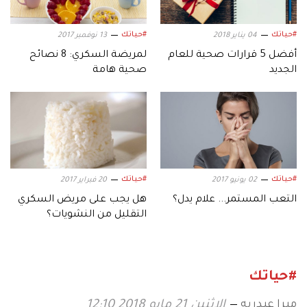
#حياتك
#حياتك
04 يناير 2018
13 نوفمبر 2017
أفضل 5 قرارات صحية للعام
لمريضة السكري: 8 نصائح
الجديد
صحية هامة
#حياتك
#حياتك
02 يونيو 2017
20 فبراير 2017
التعب المستمر... علام يدل؟
هل يجب على مريض السكري
التقليل من النشويات؟
#حياتك
ميرا عبدربه
الإثنين 21 مايو 2018 12:10