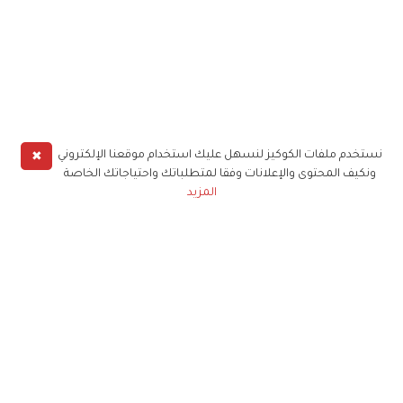
✖
نستخدم ملفات الكوكيز لنسهل عليك استخدام موقعنا الإلكتروني
ونكيف المحتوى والإعلانات وفقا لمتطلباتك واحتياجاتك الخاصة
المزيد
حملوا تطبيق
زهرة الخليج