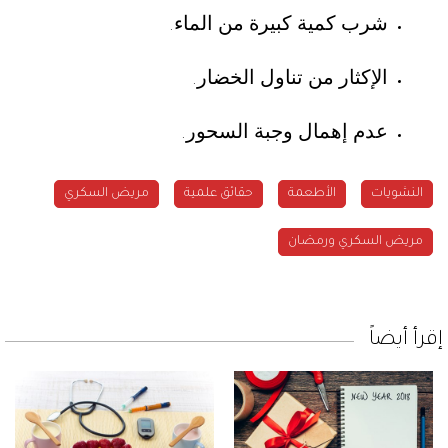
شرب كمية كبيرة من الماء
.
الإكثار من تناول الخضار
.
عدم إهمال وجبة السحور
.
النشويات
الأطعمة
حقائق علمية
مريض السكري
مريض السكري ورمضان
إقرأ أيضاً