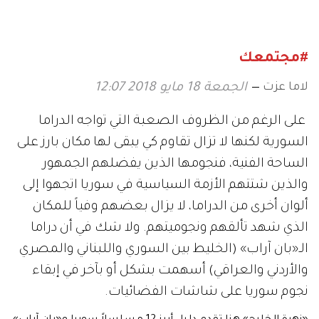
اختاروه لزفافهم
#مجتمعك
لاما عزت
الجمعة 18 مايو 2018 12:07
على الرغم من الظروف الصعبة التي تواجه الدراما
السورية لكنها لا تزال تقاوم كي يبقى لها مكان بارز على
الساحة الفنية، فنجومها الذين يفضلهم الجمهور
والذين شتتهم الأزمة السياسية في سوريا اتجهوا إلى
ألوان أخرى من الدراما، لا يزال بعضهم وفياً للمكان
الذي شهد تألقهم ونجوميتهم. ولا شك في أن دراما
الـ«بان آراب» (الخليط بين السوري واللبناني والمصري
والأردني والعراقي) أسهمت بشكل أو بآخر في إبقاء
نجوم سوريا على شاشات الفضائيات.