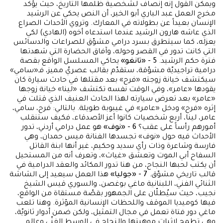
ويمكن القول إنه إنصاف لشخصية ظلمها التاريخ، حيث يؤكد
مخرج العمل عبد الباري أبو الخير، أن النص يحكي عن الرشيد
الإنسان بعيداً عن بطولاته في المعارك. وتروي الأحداث الصراع
الذي عاشه هارون الرشيد عندما استدعاه أخوه (الهادي) لكي
يعزله، كما سيتطرق بسرد درامي مشوّق للصراعات والدسائس
التي كانت تدور في القصر وحوله، وآفاق الحضارة التي شهدتها
فترة حكم الرشيد.
5 - «تانغو»
يحاكي المسلسل الواقع بقصة
درامية تراجيديّة مشوّقة، ستقدّم بقالب عصريّ مميز، فـ«سامي»
سيكتشف خيانة زوجته «فرح» بعد مقتلها في حادث سيارة كان
يقودها «عامر»، وفي الوقت نفسه تكتشف «لينا» خيانة زوجها
«عامر» بعد تعرض سيارته لهذا الحادث العنيف الذي قتلت في
إثره «فرح» ودخل «عامر» في غيبوبة طويلة. بالتالي: فرح، سامي،
عامر، لينا، أربع شخصيات كانوا أعز الأصدقاء، فكيف ستنقلب
أمورهم رأساً على عقب؟
6 - «نوف»
هو عمل درامي أردني، تدور
الأحداث فيه حول «نوف» تجسدها الفنانة ميس حمدان، وهي
فارسة وشاعرة وذات رأي سديد وحكيم، غير أنها ابنة القاتل
السفاح أبي الموت وتعشق «غياث»، وتعرف أنه من المستحيل
أن يكتب لحبها النجاح، من هنا تدور المكائد والعقد الدرامية في
قالب تاريخي مشوّق.
7 - «جوليا»
هذا العمل سيعيد إلى الشاشة
الثنائي الفني، اللبنانية ماغي بوغصن، والسوري قيس الشيخ
نجيب، حيث سيُطلّان على الجمهور بقصّة مستقاة من الواقع،
فيها كوميديا الموقف واللحظات الإنسانية المؤثرة. وهنا تلعب
ماغي دور فتاة تعمل في مجال التمثيل، ولكن ضمن أدوار ثانويّة،
وهي تطمح لإثبات موهبتها والنجاح في الوسط الفنّي وعالم