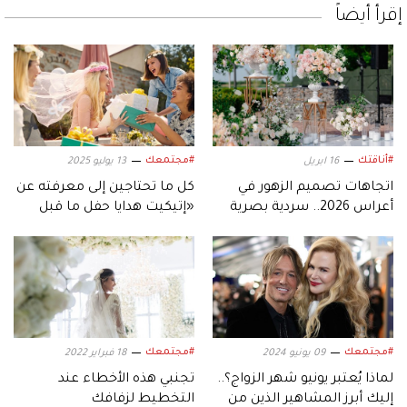
إقرأ أيضاً
#أناقتك
#مجتمعك
16 ابريل
13 يوليو 2025
اتجاهات تصميم الزهور في
كل ما تحتاجين إلى معرفته عن
أعراس 2026.. سردية بصرية
«إتيكيت هدايا حفل ما قبل
تجمع بين الدفء والرومانسية
الزواج»
#مجتمعك
#مجتمعك
09 يونيو 2024
18 فبراير 2022
لماذا يُعتبر يونيو شهر الزواج؟..
تجنبي هذه الأخطاء عند
إليك أبرز المشاهير الذين من
التخطيط لزفافك