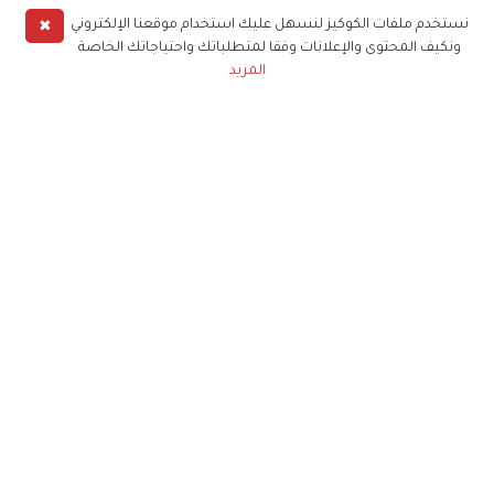
✖
نستخدم ملفات الكوكيز لنسهل عليك استخدام موقعنا الإلكتروني
ونكيف المحتوى والإعلانات وفقا لمتطلباتك واحتياجاتك الخاصة
المزيد
حملوا تطبيق
زهرة الخليج
الاشتراك للحصول على ملخص أسبوعي على بريدك
الإلكتروني