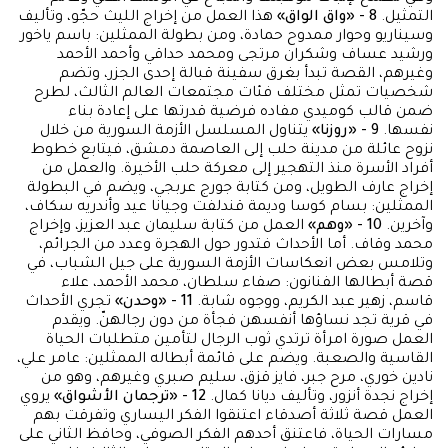
التمثيل.
8 - «واق الواق»
هذا العمل من إخراج الليث حجّو، وتأليف
وسيناريو وحوار ممدوح حمادة، ومن بطولة الممثلين: باسم ياخور
ورشيد عساف وشكران مرتجى ومحمد حداقي وأحمد الأحمد
وغيرهم، القصة تبدأ بغرق سفينة قبالة إحدى الجزر، وتضم
شخصيات تمثل مختلف فئات مجتمعات العالم الثالث، لطرح
ضمن قالب كوميدي مفاده فرضية قدرتها على إعادة بناء
نفسها.
9 - «روزنا»
يتناول المسلسل الأزمة السورية من خلال
نزوح عائلة من مدينة حلب إلى العاصمة دمشق، فيتابع خطوط
أفراد الأسرة منذ التهجير إلى معركة حلب الأخيرة. والعمل من
إخراج عارف الطويل، ومن كتابة جورج عربجي، ويضم في البطولة
الممثلين: بسام كوسا وديمة قندلفت وجيانا عيد وأندريه سكاف،
وآخرين.
10 - «وهم»
العمل من كتابة سليمان عبد العزيز، وإخراج
محمد وقاف. أما الأحداث فتدور حول الهجرة وعدد من الجرائم،
وتلامس بعض انعكاسات الأزمة السورية على جيل الشباب، في
قصة أبطالها الفنانون: صفاء سلطان، محمد الأحمد، علاء
قاسم، زهير عبد الكريم، ووجوه شابة.
11 - «وحدن»
تجري الأحداث
في قرية تجد نساؤها أنفسهن فجأة من دون رجالهنّ. ويقدم
العمل صورة امرأة ترتدي ثوب الرجال لتأمين متطلبات الحياة
القاسية والصعبة. ويضم على قائمة أبطاله الممثلين: عامر علي،
نادين خوري، مرح جبر، فايز قزق، سليم صبري وغيرهم، وهو من
إخراج نجدة أنزور، وتأليف ديانا كمال.
12 - «ترجمان الأشواق»
يروي
العمل قصة ثلاثة أصدقاء اعتنقوا الفكر اليساري وتفرقت بهم
مسارات الحياة، فاعتنق أحدهم الفكر الصوفي، وحافظ الثاني على