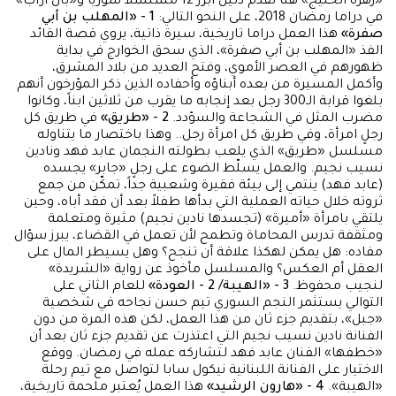
«زهرة الخليج» هنا تقدم دليل أبرز 12 مسلسلاً سوريا و«بان آراب»
في دراما رمضان 2018، على النحو التالي:
1 - «المهلب بن أبي
صفرة»
هذا العمل دراما تاريخية، سيرة ذاتية، يروي قصة القائد
الفذ «المهلب بن أبي صفرة»، الذي سحق الخوارج في بداية
ظهورهم في العصر الأموي، وفتح العديد من بلاد المشرق،
وأكمل المسيرة من بعده أبناؤه وأحفاده الذين ذكر المؤرخون أنهم
بلغوا قرابة الـ300 رجل بعد إنجابه ما يقرب من ثلاثين ابناً، وكانوا
مضرب المثل في الشجاعة والسؤدد.
2 - «طريق»
في طريق كل
رجلٍ امرأة، وفي طريق كل امرأة رجل.. وهذا باختصار ما يتناوله
مسلسل «طريق» الذي يلعب بطولته النجمان عابد فهد ونادين
نسيب نجيم. والعمل يسلّط الضوء على رجلٍ «جابر» يجسده
(عابد فهد) ينتمي إلى بيئة فقيرة وشعبية جداً، تمكّن من جمع
ثروته خلال حياته العملية التي بدأها طفلاً بعد أن فقد أباه، وحين
يلتقي بامرأة «أميرة» (تجسدها نادين نجيم) مثيرة ومتعلمة
ومثقفة تدرس المحاماة وتطمح لأن تعمل في القضاء، يبرز سؤال
مفاده: هل يمكن لهكذا علاقة أن تنجح؟ وهل يسيطر المال على
العقل أم العكس؟ والمسلسل مأخوذ عن رواية «الشريدة»
لنجيب محفوظ.
3 - «الهيبة/ 2 - العودة»
للعام الثاني على
التوالي يستثمر النجم السوري تيم حسن نجاحه في شخصية
«جبل»، بتقديم جزء ثان من هذا العمل، لكن هذه المرة من دون
الفنانة نادين نسيب نجيم التي اعتذرت عن تقديم جزء ثان بعد أن
«خطفها» الفنان عابد فهد لتشاركه عمله في رمضان. ووقع
الاختيار على الفنانة اللبنانية نيكول سابا لتواصل مع تيم رحلة
«الهيبة».
4 - «هارون الرشيد»
هذا العمل يُعتبر ملحمة تاريخية،