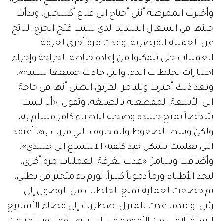
وأخبرت الممرضة أنني أحتاج إلى قناع أكسجين، وبدأت
حينها في السعال الشديد الذي سبب فتح الجرح الناتج
عن العملية القيصرية، وعدت مرة أخرى لغرفة
العمليات حتى يتمكنوا من إعادة خياطة الجراحة وإجراء
اختبارات لجلطات الدم، والتي جاءت جميعها سلبية».
وبعد ذلك أخبرت ويليامز الفريق الطبي أنها في حاجة
إلى الأشعة المقطعية بالصبغة، وتقول: «أنا لست
شخصاً يمنح جسده وصحته للأطباء كأمر مسلم به،
ولكن وسط الضغوط والمخاوف التي مررت بها أعتقد
أنني تعلمت بشكل جيد كيفية الاستماع إلى جسدي».
وأضافت ويليامز: «عدت لغرفة العمليات مرة أخرى،
ليجد الأطباء ورماً دموياً كبيراً، تورم دم متخثر في بطني،
ثم خضعت لعملية تمنع الجلطات من الوصول إلى
رئتي، وعندما عدت للمنزل اضطررت إلى قضاء الأسابيع