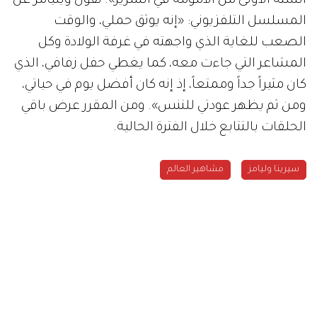
الستة الأولى من الأمومة في السرير». تقول ويليامز عن
المسلسل التلفزيوني: «إنه يوثق حملي، والوقت
الصعب للغاية الذي واجهته في غرفة الولادة وكل
المشاعر التي جاءت معه، كما يغطي حفل زفافي، الذي
كان مثيراً جداً وممتعاً، إذ إنه كان أفضل يوم في حياتي،
ومن ثم يظهر عودتي للتنس». ومن المقرر عرض باقي
الحلقات بالتتابع خلال الفترة الحالية.
سيرينا وليامز
مشاهير العالم