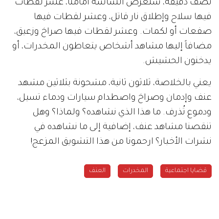
نصف دقيقة، ستعرض الشاشة أمامنا، عشر لقطات
فيها سلاح وإطلاق نار قاتل، وعشر لقطات فيها
صفعات أو لكمات. وعشر لقطات فيها صراخ وزعيق،
مضافاً إليها مشاهد أشخاص يتعاطون المخدرات، أو
يدخنون الحشيش.
يعني بالخلاصة، ثلاثون ثانية، مشحونة بثلاثين مشهد
عنف وإدمان وصراخ واصطدام سيارات ودماء تسيل،
ودموع تُذرف. ما هذا الذي نشاهده؟ ولماذا؟ وهل
تنقصنا مشاهد عنف، إضافية إلى ما نشاهده في
نشرات الأخبار؟ ارحمونا من هذا التشويق المزعج!
قضايا اجتماعية
المخدرات
العنف