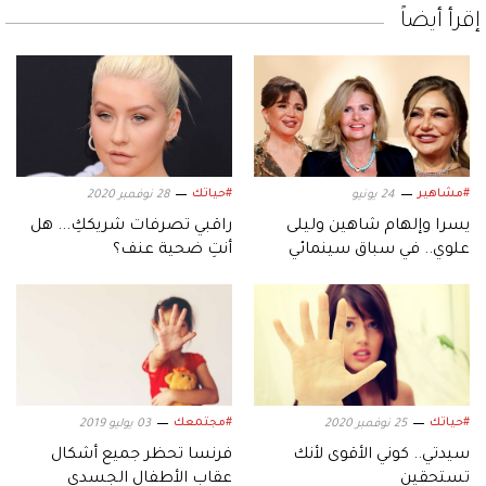
إقرأ أيضاً
#مشاهير
#حياتك
24 يونيو
28 نوفمبر 2020
يسرا وإلهام شاهين وليلى
راقبي تصرفات شريككِ... هل
علوي.. في سباق سينمائي
أنتِ ضحية عنف؟
مرتقب
#حياتك
#مجتمعك
25 نوفمبر 2020
03 يوليو 2019
سيدتي.. كوني الأقوى لأنك
فرنسا تحظر جميع أشكال
تستحقين
عقاب الأطفال الجسدي