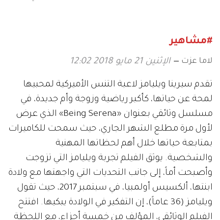
#مشاهير
لاما عزت
الإثنين 21 مايو 2018 12:02
تقدم سيرينا ويليامز لاعبة التنس الأميركية لمحبيها
لمحة عن حياتها، كأكبر رياضية وزوجة وأم جديدة، في
مسلسل وثائقي بعنوان «Being Serena» الذي عرض
لأول مرة مطلع الشهر الجاري، حيث سمحت للكاميرات
بمتابعة حياتها خلال أهم لحظاتها المهنية
والشخصية. يوثق الفيلم تجربة ويليامز التي تزوجت
وأصبحت أماً، إلى جانب التحديات التي واجهتها مع ولادة
ابنتها، ألكسيس أولمبيا، في سبتمبر 2017، حيث تقول
ويليامز (36 عاماً)، إن التفكير في الولادة يبكيها. افتتح
الفيلم الوثائقي، المؤلف من خمسة أجزاء، مع اللحظة