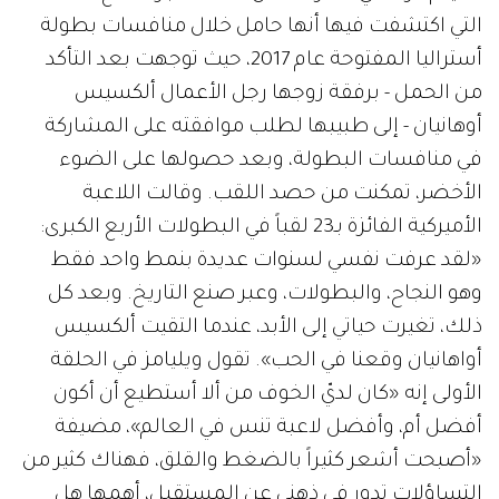
التي اكتشفت فيها أنها حامل خلال منافسات بطولة
أستراليا المفتوحة عام 2017، حيث توجهت بعد التأكد
من الحمل - برفقة زوجها رجل الأعمال ألكسيس
أوهانيان - إلى طبيبها لطلب موافقته على المشاركة
في منافسات البطولة، وبعد حصولها على الضوء
الأخضر، تمكنت من حصد اللقب. وقالت اللاعبة
الأميركية الفائزة بـ23 لقباً في البطولات الأربع الكبرى:
«لقد عرفت نفسي لسنوات عديدة بنمط واحد فقط
وهو النجاح، والبطولات، وعبر صنع التاريخ. وبعد كل
ذلك، تغيرت حياتي إلى الأبد، عندما التقيت ألكسيس
أواهانيان وقعنا في الحب». تقول ويليامز في الحلقة
الأولى إنه «كان لديّ الخوف من ألا أستطيع أن أكون
أفضل أم، وأفضل لاعبة تنس في العالم»، مضيفة
«أصبحت أشعر كثيراً بالضغط والقلق، فهناك كثير من
التساؤلات تدور في ذهني عن المستقبل، أهمها هل