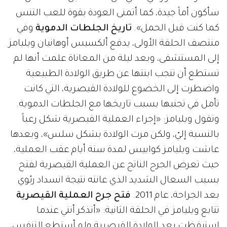
سأكون أماً جيدة، كما أتمنى العودة بقوة للعب التنس
كما كنت قبل الحمل».
تاريخ الجلطات الدموية
وفي
منتصف الحلقة الأولى، يدفع ألكسيس أوهانيان ويليامز
إلى المستشفى، وبعد ليلة من المعاناة علمت أنها لم
تستطع أن تنجب ابنتها عن طريق الولادة الطبيعية
واضطرت إلى الخضوع للولادة القيصرية، التي كانت
تأمل في تجنبها بسبب تاريخها مع الجلطات الدموية.
وتقول ويليامز: «إجراء العملية القيصرية شكل رعباً
بالنسبة إليّ، ولكن مرت الولادة بشكل سلس»، وبعدها
عاشت ويليامز كوابيس لمدة ستة أيام عقب العملية،
حيث تعرض الجرح الناتج عن العملية القيصرية لفتح
بسبب السعال الشديد الذي عانته نتيجة انسداد رئوي
بعد الجراحة، عام 2011.
فتح جرح العملية القيصرية
تتابع ويليامز في الحلقة الثانية: «أتذكر أنني عندما
استيقظت بعد الولادة القيصرية ولم أستطع التنفس،