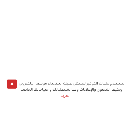
✖
نستخدم ملفات الكوكيز لنسهل عليك استخدام موقعنا الإلكتروني
ونكيف المحتوى والإعلانات وفقا لمتطلباتك واحتياجاتك الخاصة
المزيد
حملوا تطبيق