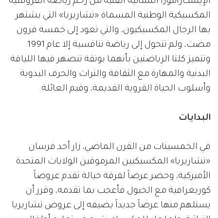
الإيسكاراموزا النسائية الفنية من رحم رياضة الفروسية
المكسيكية الوطنية المسماة «تشاريريا» التي يشتهر
بها الرجال المكسيكيون، والتي تعود إلى خمسة قرون
مضت، ولم تتحول إلى رياضة تنافسية إلا عام 1991.
وتتميز كلتا الرياضتين بأنهما بوتقة تنصهر فيها اللياقة
البدنية والمهارة مع الثقافة والتراث والحرف اليدوية
وأسلوب الحياة القروية القديمة، وقيم العائلة.
البدايات
في الخمسينات من القرن الماضي، زار أحد فرسان
«تشاريريا» المكسيكيين المرموقين الولايات المتحدة
الأميركية، وحضر عرضاً لفرقة خيالة تقدم عروضاً
كوريغرافية مع الخيول فأعجب بما تقدمه، وقرر أن
يستلهم منها عرضاً جديداً يضيفه إلى عروض تشاريريا