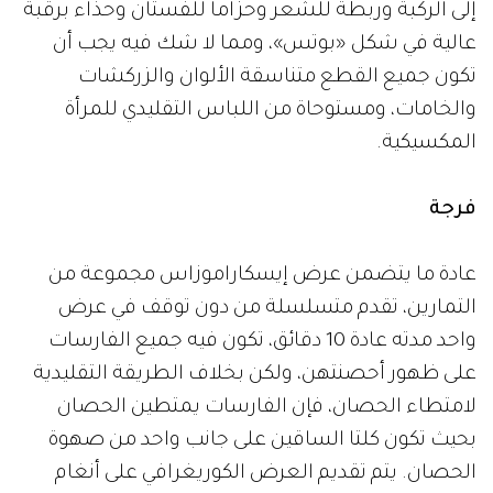
إلى الركبة وربطة للشعر وحزاماً للفستان وحذاء برقبة
عالية في شكل «بوتس»، ومما لا شك فيه يجب أن
تكون جميع القطع متناسقة الألوان والزركشات
والخامات، ومستوحاة من اللباس التقليدي للمرأة
المكسيكية.
فرجة
عادة ما يتضمن عرض إيسكاراموزاس مجموعة من
التمارين، تقدم متسلسلة من دون توقف في عرض
واحد مدته عادة 10 دقائق، تكون فيه جميع الفارسات
على ظهور أحصنتهن، ولكن بخلاف الطريقة التقليدية
لامتطاء الحصان، فإن الفارسات يمتطين الحصان
بحيث تكون كلتا الساقين على جانب واحد من صهوة
الحصان. يتم تقديم العرض الكوريغرافي على أنغام