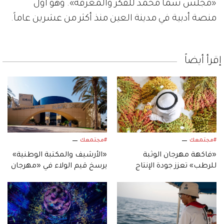
«مجلس شما محمد للفكر والمعرفة». وهو أول
منصة أدبية في مدينة العين منذ أكثر من عشرين عاماً.
إقرأ أيضاً
#مجتمعك
#مجتمعك
«فاكهة مهرجان الوثبة
«الأرشيف والمكتبة الوطنية»
للرطب» تعزز جودة الإنتاج
يرسخ قيم الولاء في «مهرجان
المحلي لثمار الإمارات
الشيخ زايد الصيفي»