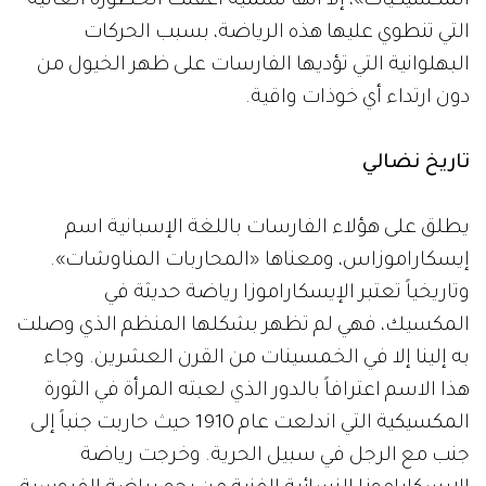
المكسيكيات»، إلا أنها تسمية أغفلت الخطورة العالية
التي تنطوي عليها هذه الرياضة، بسبب الحركات
البهلوانية التي تؤديها الفارسات على ظهر الخيول من
دون ارتداء أي خوذات واقية.
تاريخ نضالي
يطلق على هؤلاء الفارسات باللغة الإسبانية اسم
إيسكاراموزاس، ومعناها «المحاربات المناوشات».
وتاريخياً تعتبر الإيسكاراموزا رياضة حديثة في
المكسيك، فهي لم تظهر بشكلها المنظم الذي وصلت
به إلينا إلا في الخمسينات من القرن العشرين. وجاء
هذا الاسم اعترافاً بالدور الذي لعبته المرأة في الثورة
المكسيكية التي اندلعت عام 1910 حيث حاربت جنباً إلى
جنب مع الرجل في سبيل الحرية. وخرجت رياضة