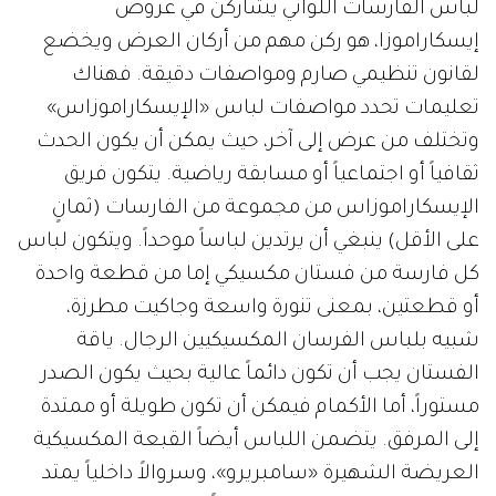
لباس الفارسات اللواتي يشاركن في عروض
إيسكاراموزا، هو ركن مهم من أركان العرض ويخضع
لقانون تنظيمي صارم ومواصفات دقيقة. فهناك
تعليمات تحدد مواصفات لباس «الإيسكاراموزاس»
وتختلف من عرض إلى آخر، حيث يمكن أن يكون الحدث
ثقافياً أو اجتماعياً أو مسابقة رياضية. يتكون فريق
الإيسكاراموزاس من مجموعة من الفارسات (ثمانٍ
على الأقل) ينبغي أن يرتدين لباساً موحداً. ويتكون لباس
كل فارسة من فستان مكسيكي إما من قطعة واحدة
أو قطعتين، بمعنى تنورة واسعة وجاكيت مطرزة،
شبيه بلباس الفرسان المكسيكيين الرجال. ياقة
الفستان يجب أن تكون دائماً عالية بحيث يكون الصدر
مستوراً، أما الأكمام فيمكن أن تكون طويلة أو ممتدة
إلى المرفق. يتضمن اللباس أيضاً القبعة المكسيكية
العريضة الشهيرة «سامبريرو»، وسروالاً داخلياً يمتد