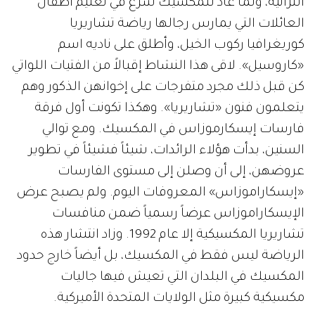
التراثية، ولما عاد للمكسيك شرع في تعليم أطفال
العائلات التي يمارس رجالها رياضة تشاريريا
كوريغرافيا ركوب الخيل، وأطلق على ناديه اسم
«كاروسيل». لاقى هذا النشاط إقبالاً من الفتيات اللواتي
كن قبل ذلك مجرد متفرجات على إخوانهن الذكور وهم
يتعلمون فنون «تشاريريا». وهكذا تكونت أول فرقة
فارسات إيسكارموزاس في المكسيك. ومع توالي
السنين، بدأت هؤلاء الرائدات، شيئاً فشيئاً في تطوير
عروضهن، إلى أن وصلن إلى مستوى الفارسات
«إيسكاراموزاس» المعروفات اليوم. ولم يصبح عرض
الإيسكاراموزاس عرضاً رسمياً ضمن منافسات
تشاريريا المكسيكية إلا عام 1992. وزاد انتشار هذه
الرياضة ليس فقط في المكسيك، بل أيضاً خارج حدود
المكسيك في البلدان التي تعيش فيها جاليات
مكسيكية كبيرة مثل الولايات المتحدة الأميركية.