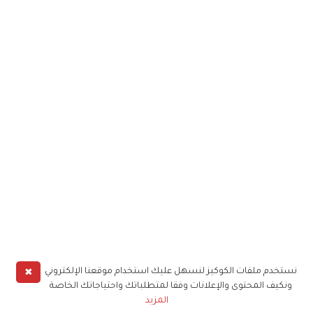
✖
نستخدم ملفات الكوكيز لنسهل عليك استخدام موقعنا الإلكتروني
ونكيف المحتوى والإعلانات وفقا لمتطلباتك واحتياجاتك الخاصة
المزيد