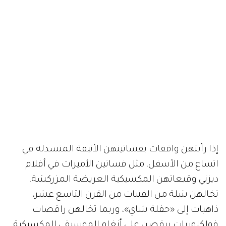
إذا رأيتهن واقفات بفساتينهن الأنيقة المنسدلة في
اتساع من الأسفل، مثل فساتين الأميرات في أفلام
ديزني وقبعاتهن المكسيكية العريضة المزركشة،
تخالهن شلة من الفتيات من القرن التاسع عشر،
ذاهبات إلى «حفلة شاي»، وربما تخالهن راقصات
فولكلوريات يرقصن على أنغام الموسيقى المكسيكية