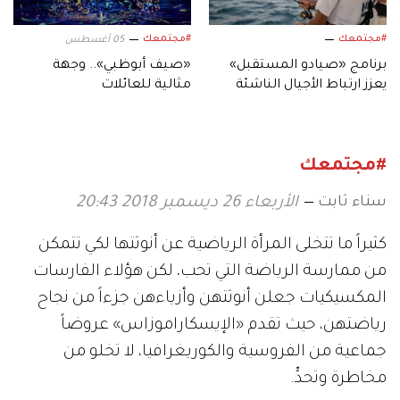
#مجتمعك
#مجتمعك
05 أغسطس
برنامج «صيادو المستقبل»
«صيف أبوظبي».. وجهة
يعزز ارتباط الأجيال الناشئة
مثالية للعائلات
بالموروث البحري الإماراتي
#مجتمعك
سناء ثابت
الأربعاء 26 ديسمبر 2018 20:43
كثيراً ما تتخلى المرأة الرياضية عن أنوثتها لكي تتمكن
من ممارسة الرياضة التي تحب، لكن هؤلاء الفارسات
المكسيكيات جعلن أنوثتهن وأزياءهن جزءاً من نجاح
رياضتهن، حيث تقدم «الإيسكاراموزاس» عروضاً
جماعية من الفروسية والكوريغرافيا، لا تخلو من
مخاطرة وتحدٍّ.