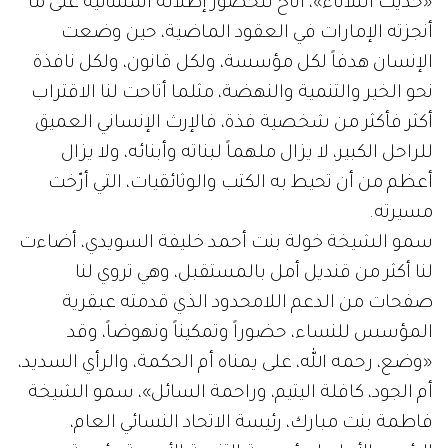
«حديث الثلاثاء»، أتاح للحضور إطلالة استثنائية على ما
أنجزته الإمارات في العقود الماضية، حين وضعت
الإنسان هدفاً لكل مؤسسة، ولكل قانون، ولكل نافذة
نحو الخير والتنمية والنهضة، مثلما أتاحت لنا الاقتراب
أكثر فأكثر من شخصية فذة، فالإرث الإنساني العميق
للراحل الكبير، لا يزال ملهماً لبناته وأبنائه، ولا يزال
أعظم من أن تحيط به الكتب والوثائقيات، التي أرّخت
مسيرته.
سمو الشيخة خولة بنت أحمد خليفة السويدي، أضاءت
لنا أكثر من قنديل أمل بالمستقبل، وهي تروي لنا
صفحات من الدعم اللامحدود الذي قدمته عبقرية
المؤسس للنساء، حضوراً وتمكيناً ونهوضاً، وقد
«وضع، رحمه الله، على يمناه أم الحكمة، والرأي السديد،
أم الجود، كافلة اليتيم، وراحمة السائل»، سمو الشيخة
فاطمة بنت مبارك، رئيسة الاتحاد النسائي العام،