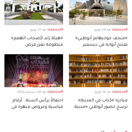
#مجتمعك
#مجتمعك
29 يوليو
21 يوليو
«متحف جوجنهايم أبوظبي»
«هيئة زايد لأصحاب الهمم»..
يفتتح أبوابه في ديسمبر
منظومة تعزز فرص
المقبل
الاستقلالية والاندماج
المجتمعي
#مجتمعك
#مجتمعك
16 يوليو
30 ديسمبر 2024
مبادرة «كتاب في المدينة»
احتفالاً برأس السنة.. أرقام
ترسخ حضور أبوظبي «مدينة
قياسية وعروض مبهرة في
القراءة»
«الشيخ زايد التراثي»