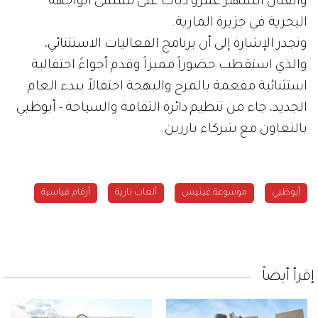
والفنان الشهير عمرو دياب على ممشى الواجهة
البحرية في جزيرة المارية.
وتجدر الإشارة إلى أن برنامج الفعاليات الاستثنائي،
والذي استقطب حضوراً مميزاً وقدم أجواءً احتفالية
استثنائية مفعمة بالمرح والبهجة احتفالاً ببدء العام
الجديد، جاء من تنظيم دائرة الثقافة والسياحة - أبوظبي
بالتعاون مع شركاء بارزين.
أبوظبي
موسوعة غينيس
ألعاب نارية
أرقام قياسية
إقرأ أيضاً