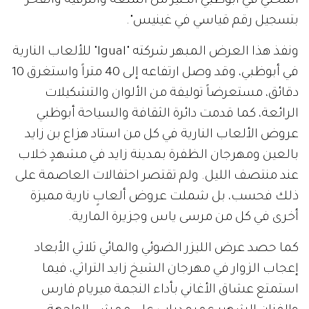
المحلي في أبوظبي الكثير من المتعة والترفيه والفخر
بتسجيل رقم قياسي في غينيس".
ونفذ هذا العرض المبهر شركته "lgual" للألعاب النارية
في أبوظبي، وقد وصل ارتفاعه إلى 40 متراً واستغرق 10
دقائق، مستعرضاً توليفة من الألوان والتشكيلات
الرائعة، كما قدمت دائرة الثقافة والسياحة أبوظبي
عروض الألعاب النارية في كل من استاد هزاع بن زايد
بالعين ومهرجان الظفرة بمدينة زايد في مشهدٍ خلاب
عند منتصف الليل. ولم تقتصر احتفالات العاصمة على
ذلك فحسب، بل شملت عروض ألعابٍ نارية مميزة
أخرى في كل من مرسى ياس وجزيرة المارية.
كما حصد عرض الليزر الضوئي والمائي ثلاثي الأبعاد
إعجاب الزوار في مهرجان الشيخ زايد التراثي، فيما
استمتع عشاق الأغاني بأداء النجمة ميريام فارس