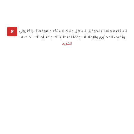
✖
نستخدم ملفات الكوكيز لنسهل عليك استخدام موقعنا الإلكتروني
ونكيف المحتوى والإعلانات وفقا لمتطلباتك واحتياجاتك الخاصة
المزيد
حملوا تطبيق
زهرة الخليج