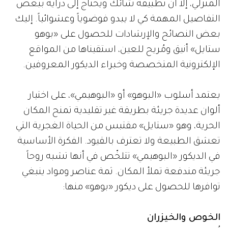
المنزلي، إلا أن تطبيقه شائك ويحتاج إلى دراية ببعض
التفاصيل المهمة كي لا يبدو فوضوياً وعشوائياً. إليك
بعض النصائح والإرشادات للحصول على «بوهو
ستايل» أنيق ومُريح للعين، استقيناها من المواقع
الإلكترونية المتخصصة وخبراء الديكور المعروفين.
يعتمد أسلوب «البوهو» أو «البوهيمي»، على اختيار
ألوان عديدة جريئة بطريقة غير تقليدية تمنح المكان
الحرية، وهو «ستايل» مقتبس من الحياة الغجرية التي
تعشق الطبيعة ولا تعترف بالقيود. الفكرة الأساسية
في الديكور «البوهيمي» تتلخّص في أنها تشبه روحاً
جريئة مندفعة تملأ المكان. ثمة عناصر ومواد ينبغي
توافرها للحصول على ديكور «بوهو» منها:
الخوص والخيزران