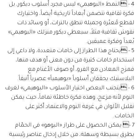
4 - النمط «البوهيمي» ليس مجرد أسلوب ديكور، بل
فكرة ثقافية تتضمن أبعاداً تاريخية أيضاً، واختيارك
لقطع مُعبّرة وجميلة تنطق بالتراث، أو وسائد ذات
نقوش ثقافية مثلاً، سيعطي ديكور منزلك «البوهيمي»
بُعداً وفكرة عميقين.
5 - يحتاج هذا الطراز إلى خامات متعددة، ولا داعي إلى
استخدام خامات كثيرة من دون معنى أو هدف منها،
فمزج المعادن مع الفرو، أو صوف الأغنام مع
البلاستيك يحققان أسلوباً «بوهيمياً» عصرياً أنيقاً.
6 - يتجنب البعض اختيار الأسلوب «البوهيمي» لغرف
النوم لأنه مزعج، وهذه فكرة خاطئة تماماً، حيث يمكن
تقليل الألوان في غرفة النوم والاعتماد أكثر على
الخامات.
7 - يمكن الحصول على طراز «البوهو» في الحمّام
بطرق بسيطة وسهلة، من خلال إدخال عناصر رئيسية