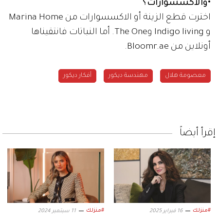
•والاكسسوارات؟
اخترت قطع الزينة أو الاكسسوارات من Marina Home
و Indigo living وThe One. أما النباتات فانتقيناها
أونلاين من Bloomr.ae.
معصومة هلال
مهندسة ديكور
أفكار ديكور
إقرأ أيضاً
#منزلك
#منزلك
16 فبراير 2025
11 سبتمبر 2024