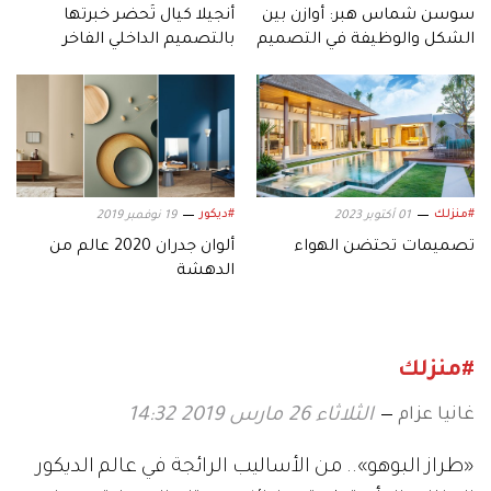
سوسن شماس هبر: أوازن بين
أنجيلا كيال تُحضر خبرتها
الشكل والوظيفة في التصميم
بالتصميم الداخلي الفاخر
وعالمها المليء بالإبداع إلى دبي
#منزلك
#ديكور
01 أكتوبر 2023
19 نوفمبر 2019
تصميمات تحتضن الهواء
ألوان جدران 2020 عالم من
الدهشة
#منزلك
غانيا عزام
الثلاثاء 26 مارس 2019 14:32
«طراز البوهو».. من الأساليب الرائجة في عالم الديكور