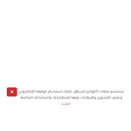
✖
نستخدم ملفات الكوكيز لنسهل عليك استخدام موقعنا الإلكتروني
ونكيف المحتوى والإعلانات وفقا لمتطلباتك واحتياجاتك الخاصة
المزيد