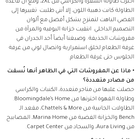
اخترت طاولة السفرة والكراسي من 2XL، ومع أن قاعدة
الطاولة كانت ذهبية اللون، إلا أنني طلبت تغييرها إلى
الفضي الباهت لتمتزج بشكل أفضل مع ألوان
التصميم الداخلي. انتقيت خزانة البوفيه والمرآة من
مفروشات الحذيفة. وصبغنا أيضاً أحد الجدران في
غرفة الطعام لخلق استمرارية واتصال لوني من غرفة
الجلوس حتى غرفة الطعام.
• ماذا عن المفروشات التي في الظاهر أنها نُسقت
من مصادر متعددة؟
حصلت عليها من متاجر متعددة، الكنبات والكراسي
وطاولة القهوة اخترتها من Bloomingdale’s Home.
الطاولات الجانبية من Chattels & More، مقعد الـ
Bench والخزانة الفضية من Marina Home، المصابيح
من Aura Living، والسجاد من Carpet Center.