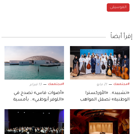
الموسيقى
إقرأ أيضاً
#مجتمعك
#مجتمعك
21 مايو
13 فبراير
«تشييد».. «الأوركسترا
«أصوات فاس» تصدح في
الوطنية» تصقل المواهب
«اللوفر أبوظبي».. بأمسية
الموسيقية الإماراتية المبدعة
أندلسية رمضانية