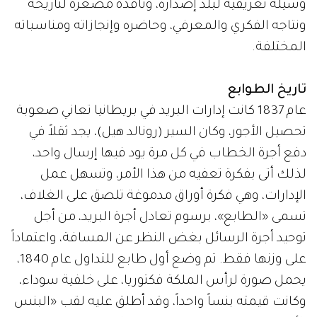
وسيلة تعريفية لبلد إصداره، ونافذة مصغرة لتاريخه
ونتاجه الفكري والمعرفي، وحاضره وإنجازاته ومناسباته
المختلفة.
تاريخ الطوابع
عام 1837 كانت إدارات البريد في بريطانيا تعاني صعوبة
تحصيل الأجور، وكان السير (رونالد هيل)، يجد ثقلاً في
دفع أجرة الخطاب في كل مرة يود فيها إرسال واحد،
لذلك أتى بفكرة تعفيه من هذا الأمر، وتسهل عمل
الإدارات، وهي فكرة أوراق مدموغة تلصق على الغلاف،
تسمى «الطابع»، برسوم تعادل أجرة البريد، من أجل
توحيد أجرة الرسائل بغض النظر عن المسافة، واعتماداً
على وزنها فقط. تم وضع أول طابع للتداول عام 1840،
يحمل صورة لرأس الملكة فكتوريا، على خلفية سوداء،
وكانت قيمته بنساً واحداً، وقد أطلق عليه لقب «البنس