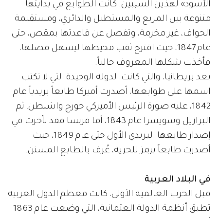
الأسود» لهذين السببين. كانت الطوابع في بدايتها
متنوعة بين المربع والمستطيل والدائري، ومستقيمة
الحواف، غير مخرمة، وتفصل عن قاعدتها بمقص، حتى
عام 1847، حيت اقترح ثقب محيطها ليسهل فصلها،
فأخذت شكلها المعروف حالياً.
بعد بريطانيا، والتي كانت الدولة الوحيدة التي لا تكتب
اسمها على طوابعها، أصدرت أميركا طابعاً بريدياً عام
1842، عليه صورة الرئيس الأميركي جورج واشنطن، ثم
البرازيل وسويسرا عام 1843، أما فرنسا فقد تأخرت في
إصدار طابعها البريدي الأول حتى عام 1849، حيث
أصدرت طابعاً يرمز للحرية، عُرف بالطابع المسنن.
في البلاد العربية
قبل الحرب العالمية الأولى، كانت معظم الدول العربية
تطبق أنظمة الدولة العثمانية، التي وضعت عام 1863