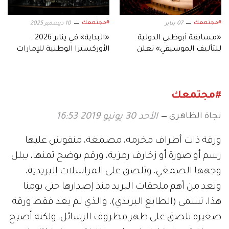
#مجتمعك
#مجتمعك
07 يناير
10 ديسمبر 2025
«مسابقة أبوظبي الدولية
«البداية» في يناير 2026..
للتأليف الموسيقي» تعلن
الأوركسترا الوطنية للإمارات
أسماء الفائزين في دورتها
تطلق صوتها الموسيقي
الأولى
المعاصر
#مجتمعك
نجاة الظاهري
الأحد 30 يونيو 2019 16:53
ورقة ذات أطراف مخرمة، مصمغة، منقوش عليها
رسم أو صورة أو زخارف رمزية، ورقم يوضح ثمنها، يبلل
وجهها الصمغي، وتلصق على المراسلات البريدية،
وتعد من أهم ملحقات البريد منذ إصدارها حتى يومنا
هذا، تسمى (الطابع البريدي)، والذي لم يعد فقط ورقة
صغيرة تلصق على ظهر مظروف الرسائل، ولكنه أصبح