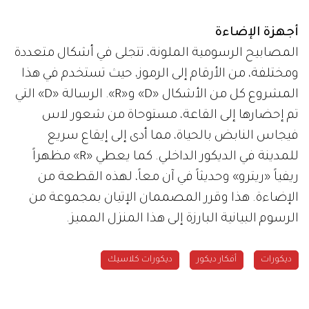
أجهزة الإضاءة
المصابيح الرسومية الملونة، تتجلى في أشكال متعددة
ومختلفة، من الأرقام إلى الرموز، حيث تستخدم في هذا
المشروع كل من الأشكال «D» و«R». الرسالة «D» التي
تم إحضارها إلى القاعة، مستوحاة من شعور لاس
فيجاس النابض بالحياة، مما أدى إلى إيقاع سريع
للمدينة في الديكور الداخلي. كما يعطي «R» مظهراً
ريفياً «ريترو» وحديثاً في آن معاً، لهذه القطعة من
الإضاءة. هذا وقرر المصممان الإتيان بمجموعة من
الرسوم البيانية البارزة إلى هذا المنزل المميز.
ديكورات
أفكار ديكور
ديكورات كلاسيك