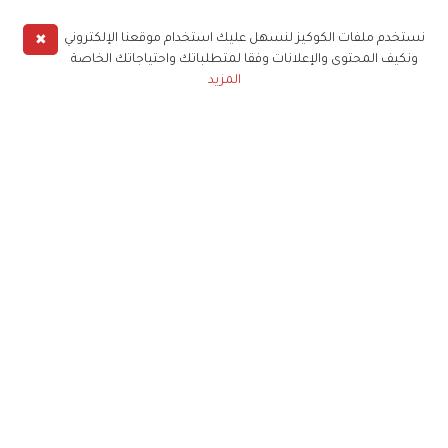
✖
نستخدم ملفات الكوكيز لنسهل عليك استخدام موقعنا الإلكتروني
ونكيف المحتوى والإعلانات وفقا لمتطلباتك واحتياجاتك الخاصة
المزيد
حملوا تطبيق
زهرة الخليج
الاشتراك للحصول على ملخص أسبوعي على بريدك
الإلكتروني