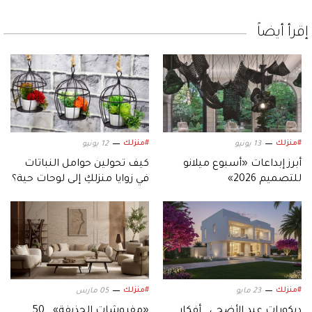
إقرأ أيضاً
#منزلك
#منزلك
13 يونيو
12 يونيو
أبرز إبداعات «أسبوع ميلانو
كيف تحولين حوامل النباتات
للتصميم 2026»
في زوايا منزلكِ إلى لوحات حية؟
#منزلك
#منزلك
23 مايو
05 مارس
ديكورات عيد الأضحى.. أفكار
«مفروشات الحذيفة».. 50