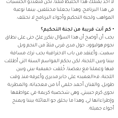
لا أحد يمتلك هذا الخليط مثلنا، نحن متعددو الجنسيات
في هذا البرنامج، وهذا يجعلنا مختلفين، بينما نوعية
المواهب ولجنة التحكيم وأجواء البرنامج لا تختلف.
• كم أنت قريبة من لجنة التحكيم؟
يجب أن أوضح أن هذا السؤال يتكرر عليَّ حتى على نطاق
نجوم هوليوود، حول مدى قربي مثلاً من النجم ويل
سميث، وأعتقد من باب الاحترافية يجب ترك مسافة
بيننا وبين اللجنة، لكن بحكم المواسم الستة التي أطللت
فيها وعملنا مع بعضنا، خُلقت حميمية بيني وبين
اللجنة، فـ«العميد» علي جابر مديري وأعرفه منذ وقت
طويل، والفنان أحمد حلمي أنا من معجباته، والمطربة
نجوى كرم حبيبتي، وهي شخصية كريمة في عواطفها
وإطراءاتها لي، وهذا ما يخلق جو العائلة بيننا ويمنح
أجواء جميلة.