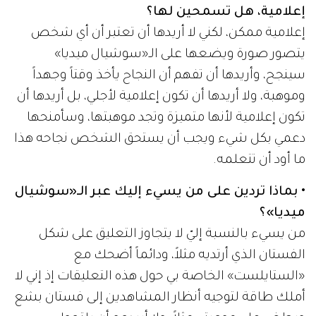
إعلامية، هل تسمحين لها؟
إعلامية ممكن، لكني لا أريدها أن تعتبر أن أي شخص
يتصور صورة ويضعها على الـ«سوشيال ميديا»
سينجح، وأريدها أن تفهم أن النجاح يأخذ وقتاً وجهداً
وموهبة، ولا أريدها أن تكون إعلامية لأجلي، بل أريدها أن
تكون إعلامية لأنها متميزة وتجد موهبتها، وسأمنحها
دعمي بكل شيء ويجب أن يستحق الشخص نجاحه هذا
ما أود أن تتعلمه.
• بماذا تردين على من يسيء إليك عبر الـ«سوشيال
ميديا»؟
من يسيء بالنسبة إليّ لا يتجاوز التعليق على شكل
الفستان الذي أرتديه مثلاً، ودائماً أضحك مع
«الستايلست» الخاصة بي حول هذه التعليقات إذ إني لا
أملك طاقة لتوجيه أنظار المشاهدين إلى فستان بشع