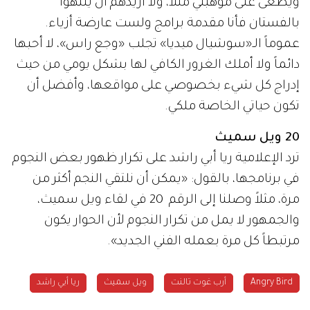
ويطغى على موهبتي مثلاً، ولا أريدهم أن يلتهوا
بالفستان فأنا مقدمة برامج ولست عارضة أزياء.
عموماً الـ«سوشيال ميديا» تجلب «وجع راس»، لا أحبها
دائماً ولا أملك الغرور الكافي لها بشكل يومي من حيث
إدراج كل شيء بخصوصي على مواقعها، وأفضل أن
تكون حياتي الخاصة ملكي.
20 ويل سميث
ترد الإعلامية ريا أبي راشد على تكرار ظهور بعض النجوم
في برنامجها، بالقول: «يمكن أن نلتقي النجم أكثر من
مرة، مثلاً وصلنا إلى الرقم 20 في لقاء ويل سميث،
والجمهور لا يمل من تكرار النجوم لأن الحوار يكون
مرتبطاً كل مرة بعمله الفني الجديد».
Angry Bird
أرب غوت تالنت
ويل سميث
ريا أبي راشد