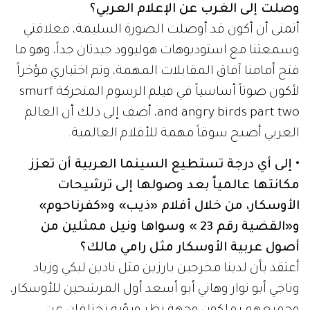
وصلت إلى الغرب عن الإعلام العربي؟
أتمنى أن أكون قد أوصلت الصورة السليمة، فعلاقتي
وسمعتنا مع استوديوهات هوليوود جيدتان جداً، وهو ما
فتح أمامنا آفاق المقابلات المهمة، وتم اختياري مؤخراً
لأكون صوتاً أساسياً في فيلم الرسوم المتحركة smurf
and angry birds part two، أضف إلى ذلك أن العالم
العربي أصبح سوقاً مهمة للأفلام العالمية.
• إلى أي درجة تستطيع السينما العربية أن تعزز
مكانتها عالمياً بعد وصولها إلى ترشيحات
الأوسكار، من خلال أفلام «ذيب» و«كفرناحوم»
و«القضية رقم 23 » وسواها ونيل ممثلين من
أصول عربية الأوسكار مثل رامي مالك؟
أعتقد بأن لدينا مخرجين بارزين مثل نادين لبكي وزياد
وناجي أبو نوار وهاني أبو أسعد أول المرشحين للأوسكار،