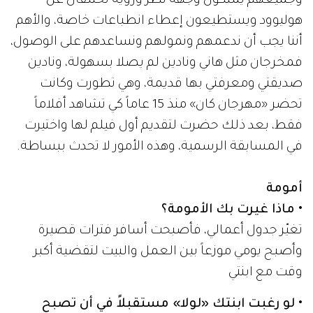
وجميعهم يملكون وجهة نظر ورؤية تختلفان عن
هوليوود ويستطيعون إعطاء انطباعات خاصة، والأهم
أننا يجب أن ندعمهم ونمولهم ونساعدهم على الوصول،
فمخرجان مثل هاني ونادين لم يصلا بسهولة، ونادين
صديقتي ومعرفتي بها قديمة، وهي تطورت وكانت
تحضر «مهرجان كان» منذ 15 عاماً كي تشاهد أفلاماً
فقط، بعد ذلك حضرت لتقديم أول فيلم لها واختيرت
في المسابقة الرسمية، وهذه الأمور لا تحدث ببساطة.
أمومة
• ماذا غيرت بك الأمومة؟
تغيّر جدول أعمالي، فأصبحت أسافر فترات قصيرة
وأصبح يومي موزعاً بين العمل والبيت لتقضية أكبر
وقت مع ابنتي
• لو رغبت ابنتك «لولا» مستقبلاً في أن تصبح