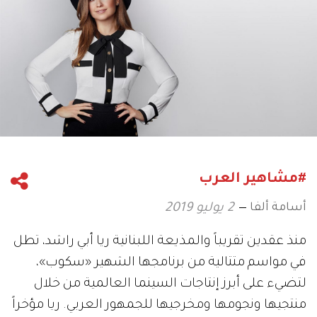
#مشاهير العرب
أسامة ألفا
2 يوليو 2019
منذ عقدين تقريباً والمذيعة اللبنانية ريا أبي راشد، تطل
في مواسم متتالية من برنامجها الشهير «سكوب»،
لتضيء على أبرز إنتاجات السينما العالمية من خلال
منتجيها ونجومها ومخرجيها للجمهور العربي. ريا مؤخراً