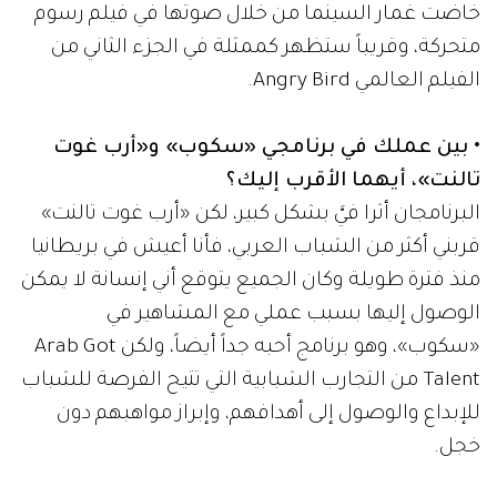
خاضت غمار السينما من خلال صوتها في فيلم رسوم
متحركة، وقريباً ستظهر كممثلة في الجزء الثاني من
الفيلم العالمي Angry Bird.
• بين عملك في برنامجي «سكوب» و«أرب غوت
تالنت»، أيهما الأقرب إليك؟
البرنامجان أثرا فيَّ بشكل كبير، لكن «أرب غوت تالنت»
قربني أكثر من الشباب العربي، فأنا أعيش في بريطانيا
منذ فترة طويلة وكان الجميع يتوقع أني إنسانة لا يمكن
الوصول إليها بسبب عملي مع المشاهير في
«سكوب»، وهو برنامج أحبه جداً أيضاً، ولكن Arab Got
Talent من التجارب الشبابية التي تتيح الفرصة للشباب
للإبداع والوصول إلى أهدافهم، وإبراز مواهبهم دون
خجل.