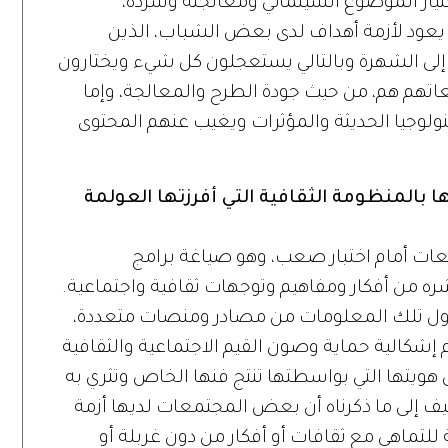
تيار الموضوع السينمائي ومعالجته وسرده،
لك يعود لأزمة أهداف لدى بعض الشباب، الذين
 إلى الشهرة وبالتالي يستعجلون كل شيء ويختارون
اتهم هم، من حيث جودة الطرح والمعالجة، وإما
ولوجيا الحديثة والمؤثرات ويغيب عنهم المحتوى
ها بالمنظومة الثقافية التي أفرزتها العولمة
عات أمام اختبار صعب، وهو صياغة برامج
شره من أفكار ومفاهيم وتوجهات ثقافية واجتماعية.
داول تلك المعلومات من مصادر ومنصات متعددة،
م إشكالية حماية وصون القيم الاجتماعية والثقافية
ويتها التي بواسطتها تنتج فنها الخاص وتثري به
نضيف إلى ما ذكرناه أن بعض المجتمعات لديها أزمة
للتماهي مع ثقافات أو أفكار من دون غربلة أو