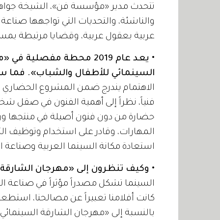
تتحدث مدير «مؤسسة فن»، الشيخة جواهر ب
والناشئة، والتحديات التي تواجهها صناعة ا
عربية بعقول عربية، وقضايا مرتبطة بمس
• يعد عام 2019 محطة مفصل
السينمائي للأطفال والشباب». فما س
الاهتمام يندرج ضمن المشروع الحضاري ال
فنياً، نظراً إلى أهمية الفنون في صقل شخصي
حضارة من دون فنون أصيلة في منتجها ور
المهارات، وقادر على استخدام وتوظيف الت
استعادة مكانة السينما العربية وصناعة ال
• وكيف تنظرون إلى «مهرجان الشارقة
السينما تشكل مصدراً مؤثراً في صناعة ال
كانت أفلامنا تعبيراً عن مصالحنا، استطعنا
بالنسبة إلى «مهرجان الشارقة السينما