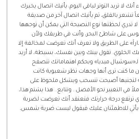
ء أنك لا تريد التوتر لباقي اليوم، يأتيك اتصال يخبرك
ً تشعر بالقلق، ثم يأتيك اتصال آخر من صديقة
 لا تدري لحظتها نوع النصيحة التي يمكن أن توجهها
لجلوس على شاطئ البحر، وأنت في طريقك ولأن
ً» على الطريق ولا تعرف أنك تعرضت لمخالفة إلا
 الخلوي. تقول بينك وبين نفسك، بسيطة، لا أريد
لـ«سوشيال ميديا» وبحكم اهتماماتك تتصفح
 ما كنت ترى أنها وجهات نظر شعبوية كانت
ة لتجنبها أصبحت تنسحب وبشكل ملحوظ على
ً في التغيير نحو الأفضل.. وتتابع.. هذا يشتم هذا،
 ترتفع درجة حرارتك فتعتقد أنك تعرضت لضربة
ي للاطمئنان عليك فيقول ليست ضربة شمس،