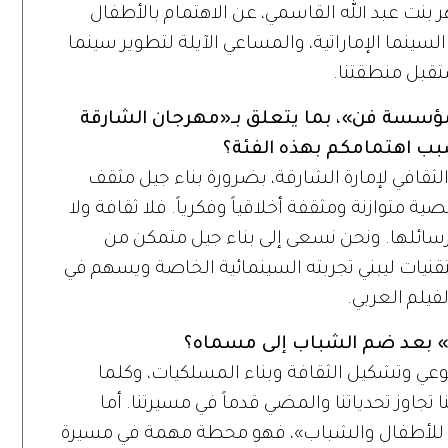
نت عبد الله القاسمي، عن الاهتمام بالأطفال
لسينما الإماراتية، والمساعي الآيلة لتطوير سينما
تقبل منطقتنا.
ية في «مؤسسة فن»، بما يتعلق بـ«مهرجان الشارقة
بب اهتمامكم بهذه الفئة؟
ثقافي لإمارة الشارقة، بضرورة بناء جيل مثقف
ة متوازنة ومثقفة أخلاقياً وفكرياً. فلا ثقافة ولا
سائلها. ونحن نسعى إلى بناء جيل متمكن من
قنيات ليبني تجربته السينمائية الخاصة ويسهم في
فيلم العربي.
» بعد ضم الشباب إلى مسماه؟
وعي وتشكيل الثقافة وبناء المسلكيات، وكلما
 تجاوز تحدياتنا والمضي قدماً في مسيرتنا. أما
ئي للأطفال والشباب»، فهو محطة مهمة في مسيرة