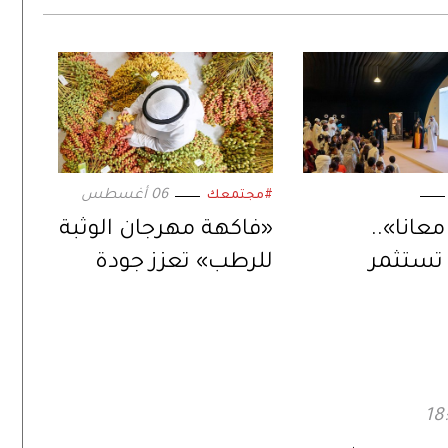
06 أغسطس
#مجتمعك
انا»..
«فاكهة مهرجان الوثبة
تستثمر
للرطب» تعزز جودة
الصيفية
الإنتاج المحلي لثمار
ت متنوعة
الإمارات