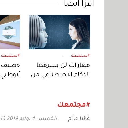
اقرأ أيضاً
#مجتمعك
#مجتمعك
مهارات لن يسرقها
«صيف مع
الذكاء الاصطناعي من
أبوظبي 
الإنسان.. إليكم أبرزها!
الإجازة 
بفعاليا
#مجتمعك
غانيا عزام
الخميس 4 يوليو 2019 18:13