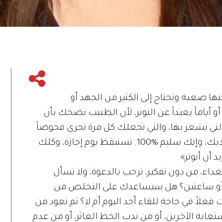
 صعبة وتحتاج إلى الكثير من الجهد أو
 أياماً بعيداً عن التوتر، لأن الطبيب نصحك بأن
التي تشعر بها، والتي تجعلك كل مرة تجري فحوصاً
طبية مختلفة، بعدها يقال لك إنه لا علة لديك، وإنك سليم %100. تستيقظ يوم إجازة، وكلك
د أن أتوتر».
داء، من دون تفكير، ترحب بالدعوة، ولا تسأل
أو ساعتين؟ هل سيساعدك على التخلص من
فعلاً في حاجة للقاء أحد اليوم أم لا؟ ثم تعود من
تغابة الآخرين، أو من ندب الحظ العاثر، أو من عدم