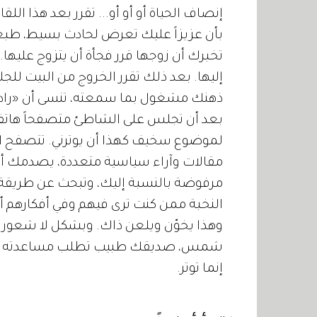
إنصاف الحياة أو أو أو... تقرر بعد هذا اللقا
بأن عزيزاً عليك تعرض لحادث بسيط، طبعا
تخبرك أن زوجها قرر فجأة أن يتزوج عليها.
إليها. بعد ذلك تقرر الخروج من البيت ل
ذهنك مشغول بما سمعته، تنسى أن «رادارا
بعد أن تجلس على الشاطئ متصفحاً هاتفك
لموضوع سخيف كهذا أن يوترني. تتصفح ا
مقالات وآراء سياسية متعددة، يصدمك أن
مرفوضة بالنسبة إليك، وتبحث عن طريق
النخبة ممن كنت ترى فيهم وفي أفكارهم أملا
وهذا يخوّن ويلعن ذاك. وبشكل لا شعوري
شمس، صديقك طبيب تطلب مساعدته يأت
إنما توتر.