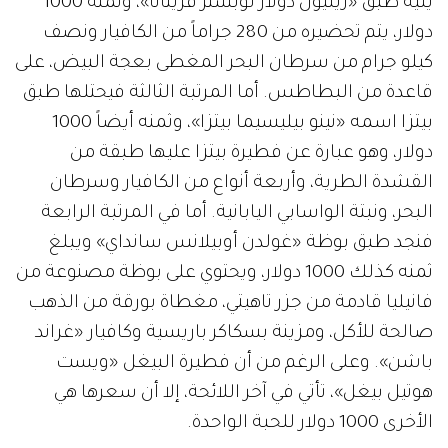
يليه طبق «زيليون دولار لوبستر فريتاتا»، وثمنه 1000
دولار، يتم تحضيره من 280 جراماً من الكافيار ونصف
كيلو جرام من سرطان البحر المغطى بعجة البيض، على
قاعدة من البطاطس. أما المرتبة الثالثة فيحتلها طبق
بيتزا اسمه «نينو بيليسيما بيتزا»، وثمنه أيضاً 1000
دولار، وهو عبارة عن فطيرة بيتزا عليها طبقة من
القشدة الطرية، وأربعة أنواع من الكافيار وسرطان
البحر، ونبتة الواسابي اليابانية. أما في المرتبة الرابعة
فنجد طبق بوظة «غولدن أوبيلانس سانداي» ويبلغ
ثمنه كذلك 1000 دولار، ويحتوي على بوظة مصنوعة من
فانيليا قادمة من جزر تاهيتي، مغطاة بورقة من الذهب
صالحة للأكل، ومزينة بسكاكر باريسية وكافيار «غراند
باشن». وعلى الرغم من أن فطيرة البيغل «ويست
هوتيل بيغل»، تأتي في آخر اللائحة، إلا أن سعرها هي
الأخرى 1000 دولار للحبة الواحدة.