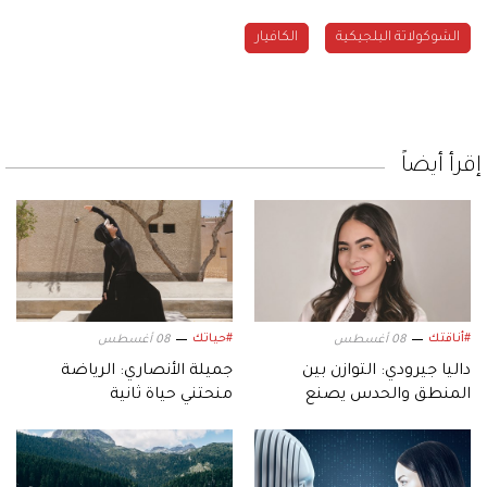
الشوكولاتة البلجيكية
الكافيار
إقرأ أيضاً
#أناقتك
#حياتك
08 أغسطس
08 أغسطس
داليا جيرودي: التوازن بين
جميلة الأنصاري: الرياضة
المنطق والحدس يصنع
منحتني حياة ثانية
التصميم