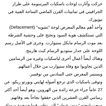
حركت وأثارت لوحات باسكيات المرسومة على طراز
الجرافيتي في ثمانينات القرن الماضي الساحة الفنية في
نيويورك.
وأحد أهم معالم المعرض لوحة "تشويه" (Defacement)
التي تستكشف هوية السود وتحتج على وحشية الشرطة
بعد موت الرسام مايكل ستيوارت. وجرى في الأصل رسم
اللوحة على جدار ستوديو الرسام كيث هارينج.
وهناك أيضاً أعمال أخرى لباسكيات وغيره من الرسامين
الذين تجاوبوا مع وفاة ستيوارت من خلال أعمالهم.
ويستمر المعرض حتى السادس من نوفمبر.
وتوفى باسكيات الذي ترجع أصوله لهايتي وبورتو ريكو، عن
27 عاماً جراء جرعة زائدة من الهروين، وهو أيضاً أحد أكثر
رسامي القرن العشرين الذين حققوا نجاحاً بعد وفاتهم.
وبيعت لوحته "بدون عنوان" التي تظهر فيها جمجمة سوداء