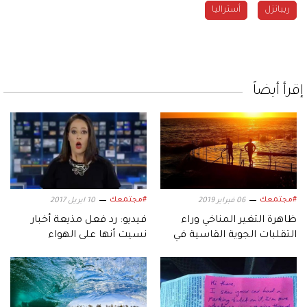
ريبانزل
أستراليا
إقرأ أيضاً
#مجتمعك
#مجتمعك
06 فبراير 2019
10 ابريل 2017
ظاهرة التغير المناخي وراء
فيديو: رد فعل مذيعة أخبار
التقلبات الجوية القاسية في
نسيت أنها على الهواء
أستراليا