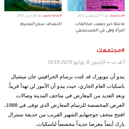
#مجتمعك
#ثقافة وفنون
11 أغسطس 2015
06 ابريل 2015
فاعلة خير دفعت مخالفات
اكتشاف سحر المحيط
امرأة وهي في المستشفى
#مجتمعك
أ ف ب
الإثنين 8 يوليو 2019 19:59
يبدو أن نيويورك قد جُنت برسام الجرافيتي جان ميشيال
باسكيات العام الجاري، حيث يبدو أن الأمور لن تهدأ قريباً.
وبعد العديد من المعارض في متاحف المدينة وصالات
العرض المخصصة للرسام المعارض الذي توفى في 1988،
افتتح متحف جوجنهايم الشهير القريب من حديقة سنترال
بارك أيضاً معرضا جديداً مخصصاً لباسكيات.