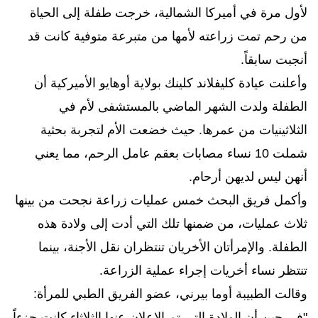
لأول مرة في أميركا الشمالية، خرجت طفلة إلى الحياة
من رحم تمت زراعته لأمها من متبرعة متوفية كانت قد
أنجبت سابقاً.
وأعلنت عيادة كليفلاند كلينك بولاية أوهايو الأميركية أن
الطفلة ولدت الشهر الماضي بالمستشفى لأم في
الثلاثينيات من عمرها. حيث خضعت الأم لتجربة بحثية
شملت 10 نساء مصابات بعقم عامل الرحم، مما يعني
أنهن ليس لديهن أرحام.
وأكمل فريق البحث خمس عمليات زراعة نجحت من بينها
ثلاث عمليات، من ضمنها تلك التي أدت إلى ولادة هذه
الطفلة. والإمرأتان الأخريان تنتظران نقل الأجنة، بينما
تنتظر نساء أخريات إجراء عملية الزراعة.
وقالت الطبيبة أوما بيرني، عضو الفريق الطبي للمرأة:
"في حين أن الولادة التي تم الإعلان عنها الثلاثاء كانت جزءاً