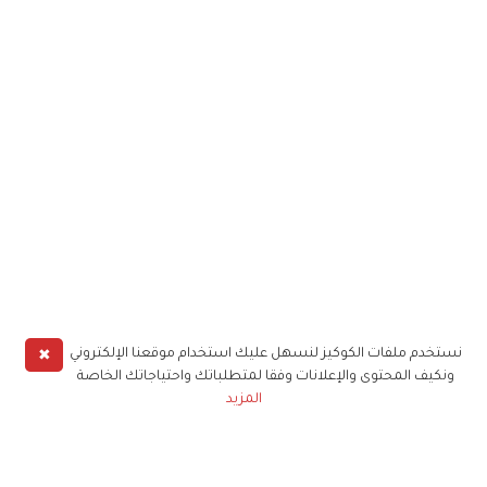
✖
نستخدم ملفات الكوكيز لنسهل عليك استخدام موقعنا الإلكتروني
ونكيف المحتوى والإعلانات وفقا لمتطلباتك واحتياجاتك الخاصة
المزيد