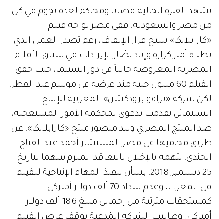
تشهد الفترة الحالية قضايا ومحاكم لعدة نجوم في كل
من مصر والسعودية. ففي مصر يواجه فيلم
«كازابلانكا» شبح قرار الإيقاف، رغم تصدر العمل الذي
بطلاه أمير كرارة وإياد نصّار الإيرادات في سباق الأفلام
المصرية المعروضة حالياً في دور السينما، حيث حقق
الفيلم 60 مليون جنيه منذ عرضه في موسم عيد الفطر،
لكن شركة «برافو برودكشن» المغربية للإنتاج
السينمائي تقدمت بدعوى لمحكمة الأمور المستعجلة،
ضد المنتج المصري وليد منصور منتج «كازابلانكا»، عن
طريق محاميها في مصر المستشار أحمد عبد الفتاح
الجندي، تتهمه بالإخلال بالتعاقد المبرم بينهما بتاريخ
25 ديسمبر 2018، بشأن تنفيذ المهام الإنتاجية للفيلم
في المغرب، وعدم سداد 70 ألف دولار أميركي
كمستحقات مترتبة من إجمالي مبلغ 186 ألف دولار
أميركي. وطالبت الشركة المّدعية بوقف عرض الفيلم