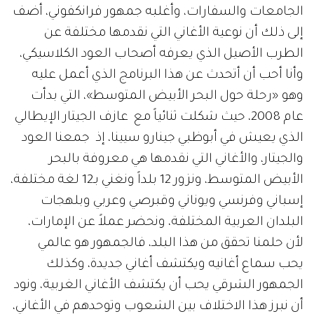
الجامعات والسفارات، وأغلبه جمهور فرانكفوني، أضف
إلى ذلك أن نوعية الأغاني التي نقدمها مختلفة عن
الطرب الأصيل الذي يعرفه أصحاب العود الكلاسيكي،
وأنا أحب أن أتحدث عن هذا البرنامج الذي أعمل عليه
وهو «رحلة حول البحر الأبيض المتوسط»، التي بدأت
عام 2008، حيث شكلت ثنائياً مع عازف الجيتار الإيطالي
الذي يعيش في أبوظبي جينارو سيينا، إذ جمعنا العود
والجيتار، والأغاني التي نقدمها هي معروفة بالبحر
الأبيض المتوسط، ونزور 12 بلداً ونغني بـ12 لغة مختلفة،
إسباني وفرنسي ويوناني وقبرصي وعربي وبلهجات
البلدان العربية المختلفة، ونحضر عملاً عن الإمارات،
لأن حلمنا تحقق من هذا البلد، فالجمهور هو عالمي
يحب سماع أغانيه ويكتشف أغاني جديدة، وكذلك
الجمهور الشرقي يحب أن يكتشف الأغاني الغربية، ونود
أن نبرز هذا الاختلاف بين الشعوب وتوحدهم في الأغاني،