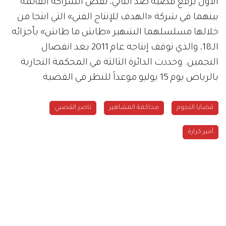
الأول برفع قضية ضد الثاني، لفض الشراكة القائمة
بينهما في شركة «الهدف للإنتاج الفني» التي انتجا من
خلالها مسلسلهما الشهير «طاش ما طاش» بأجزائه
الـ18، والذي توقف إنتاجه عام 2011 بعد انفصال
النجمين. وحددت الدائرة الثالثة في المحكمة التجارية
بالرياض يوم 15 يوليو موعداً للنظر في القضية.
قضايا النجوم
محاكمة المشاهير
ناصر القصبي
أمير كرارة