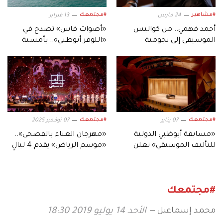
#مشاهير
#مجتمعك
24 مارس
13 فبراير
أحمد فهمي.. من كواليس
«أصوات فاس» تصدح في
الموسيقى إلى نجومية
«اللوفر أبوظبي».. بأمسية
الشاشات
أندلسية رمضانية
#مجتمعك
#مجتمعك
07 يناير
07 نوفمبر 2025
«مسابقة أبوظبي الدولية
«مهرجان الغناء بالفصحى»..
للتأليف الموسيقي» تعلن
«موسم الرياض» يقدم 4 ليالٍ
أسماء الفائزين في دورتها
تستحضر قصائد الشعر
الأولى
العربي
#مجتمعك
محمد إسماعيل
الأحد 14 يوليو 2019 18:30