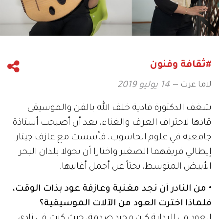
#ثقافة وفنون
لاما عزت
14 يوليو 2019
شغف الدكتورة فادية خلف الله بالفن والموسيقى
قادها لاحتراف العزف والغناء، بعد أن أصبحت أستاذة
جامعية في علوم الحاسوب، فأسست مع عازف جيتار
إيطالي فريقهما الصغير واختارا أن يجولا بلدان البحر
الأبيض المتوسط، بحثاً عن أجمل أغانيها.
• من النادر أن نجد مغنية وعازفة عود بذات الوقت،
فلماذا اخترت العود من الآلات الموسيقية؟
العود في البداية كان مجرد صدفة، حيث كنت في نادي