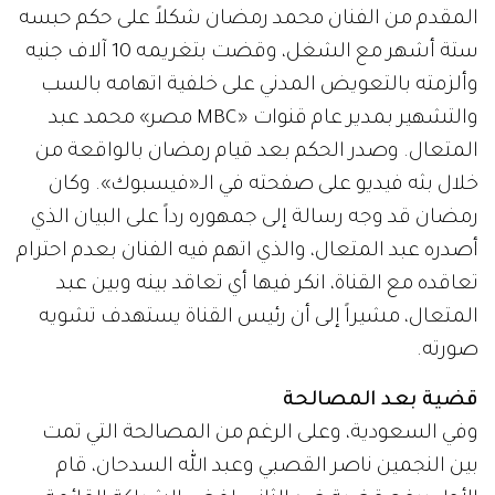
المقدم من الفنان محمد رمضان شكلاً على حكم حبسه
ستة أشهر مع الشغل، وقضت بتغريمه 10 آلاف جنيه
وألزمته بالتعويض المدني على خلفية اتهامه بالسب
والتشهير بمدير عام قنوات «MBC مصر» محمد عبد
المتعال. وصدر الحكم بعد قيام رمضان بالواقعة من
خلال بثه فيديو على صفحته في الـ«فيسبوك». وكان
رمضان قد وجه رسالة إلى جمهوره رداً على البيان الذي
أصدره عبد المتعال، والذي اتهم فيه الفنان بعدم احترام
تعاقده مع القناة، انكر فيها أي تعاقد بينه وبين عبد
المتعال، مشيراً إلى أن رئيس القناة يستهدف تشويه
صورته.
قضية بعد المصالحة
وفي السعودية، وعلى الرغم من المصالحة التي تمت
بين النجمين ناصر القصبي وعبد الله السدحان، قام