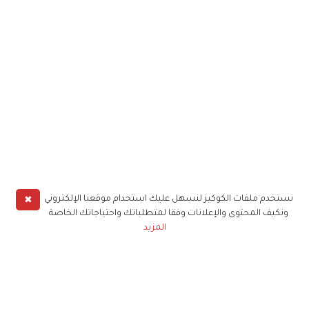
✖
نستخدم ملفات الكوكيز لنسهل عليك استخدام موقعنا الإلكتروني
ونكيف المحتوى والإعلانات وفقا لمتطلباتك واحتياجاتك الخاصة
المزيد
حملوا تطبيق