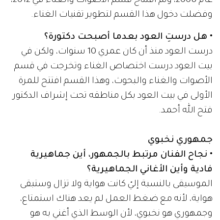
عام 2008، وتم افتتاح قسم الأصوات والغناء في 2012،
وفضلت دخول هذا القسم لتطوير تقنيات الغناء.
• هل درستِ العود بعدما أصبحت دكتورة؟
درست العود منذ أن كان عمري 10 سنوات، ولكن في
بيت العود درست اختصاص الغناء وتخرجت في قسم
الأصوات والغناء والبحوث، وهذا القسم افتتح للمرة
الأولى في بيت العود بكل مناطقه تحت إشراف الدكتور
فتح الله أحمد.
جمهوري نخبوي
• نجاح الفنان مرتبط بالجمهور، أين جماهيرية
فادية وأين الأغاني الجماهيرية؟
الموسيقى بالنسبة إليّ كانت هواية ولا تزال وستبقى
هواية، لأنه مع ضغط العمل لم يعد هناك استمتاع،
وجمهوري هو نخبوي، لأن الوسط الذي أغني به هو