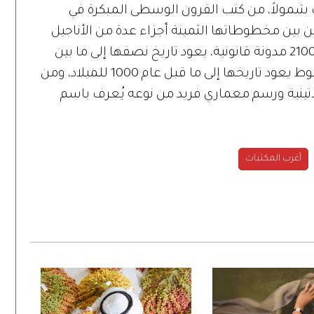
شمولاً، من كتب القرون الوسطى المبكرة في
 من بين مخطوطاتها الثمينة أجزاء عدة من الأناجيل
المسيحية منذ أكثر من ألف عام، تكتنز بها 2100 مدونة قانونية، يعود تاريخ نصفها إلى ما بين
القرنين التاسع والـ11، كما هناك 400 مخطوط يعود تاريخها إلى ما قبل عام 1000 للميلاد، ومن
لاتينية ورسم معماري فريد من نوعه يُعرف باسم
أغرب المكتبات