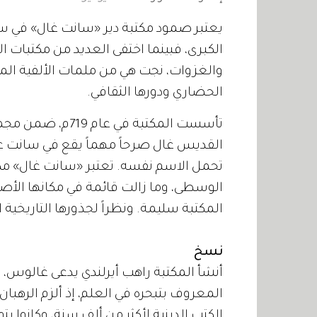
الكبرى، فبينما اختفى العديد من مكتبات
والغزوات، نجت هي من ملمات الألفية ال
الحضاري ودورها الثقافي.
تأسست المكتبة في 
القديس غال صرحاً مهماً يقع في سانت 
تحمل الاسم نفسه. تعتبر «سانت غال» مكت
المكتبة سليمة. ونظراً لجذورها التاريخية ال
نسخ
أنشأ المكتبة راهب أيرلندي يدعى غالوس، 
المعروف بتبحره في العلم، إذ ألزم الرهب
الكتب الدينية لأكثر من ألف سنة، وكانوا ي