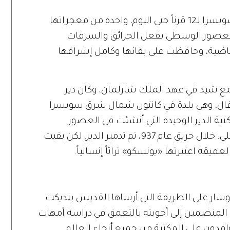
يعتبر صمود مكتبة دير «سانت غال» في سويسرا لـ12 قرناً حتى اليوم، واحدة من معجزاتها
 العصور الوسطى بفعل الحرائق والسرقات
ماضية، وحافظت على بقائها وكامل إشراقها
عام 719م، ضمن مجمع شيد في عهد الملك شارلمان، وكان دير
غال، وهي بلدة في كانتون شمال شرق سويسرا
بة الدير الوحيدة التي أنشئت في العصور
الوسطى، وما زالت قائمة في مكانها الأصلي. خلال حريق عام 937، تم تدمير الدير، لكن بقيت
عميقة اعتبرتها «يونسكو» تراثاً إنسانياً.
وسار على الطريقة التي أرساها القديس بنديكت
ان المنضمين إلى أخويته بالتعمق في دراسة أمهات
توافدون على المكتبة من جميع أنحاء العالم