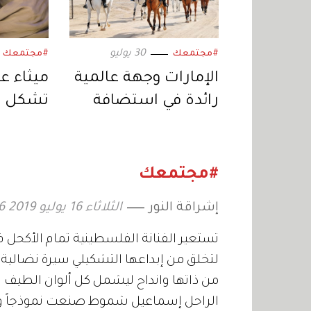
30 يوليو
#مجتمعك
#مجتمعك
الإمارات وجهة عالمية
ميثاء عب
رائدة في استضافة
تشكل ن
بطولات «الفروسية»
نفسي وا
#مجتمعك
إشراقة النور
الثلاثاء 16 يوليو 2019 16:26
تستعير الفنانة الفلسطينية تمام الأكحل 
لتخلق من إبداعها التشكيلي سيرة نضالية، أ
من ذاتها وانداح ليشمل كل ألوان الطيف ال
الراحل إسماعيل شموط صنعت نموذجاً وجودي