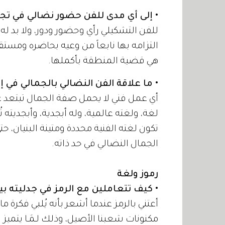
• إلى أي مدى للفن حضور نضالي في تج
للفن التشكيلي رأي وحضور ودور، ولا بد له
التزامه بها نابعاً من وعيه بحاضره ومستقبل
هي قضية المنطقة بأكملها.
• ما علاقة الفن النضالي بالجمالي في إ
أي عمل فني لا يحمل صفة الجمال تبتعد 
لغة، ولغته عالمية، وله أبجدية، وأبجديته تُ
تكون لغته الفنية محددة ومتينة البنيان، 
الجمال النضالي في حد ذاته.
رموز ولغة
• كيف تتعاملين مع الرمز في جدليته بي
أعتني بالرمز عندما أشعر بأنه يُلبي فكرة ما
مكنونات شعبنا الأصيل، وذلك لـمَـا يتميز