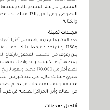
المسيحي لدراسة المخطوطات ونسخها باليد،
النصوص. وفي القرن الـ7
والكتابة.
مجلدات ثمينة
و1768، إذ تم تجديد غرفها بشكل جميل
بين رفوف من الخشب المحفور بارتفاع الج
بعضها آباء الكنيسة. وقد واصلت مهمتها
تضم أكثر من 170.000 مجلد، ويعود تاريخ الكثير منها إلى القرن الثامن.
تحتوي «سانت غال» على عدد كبير من المخط
مختلفة، وتتميز بمنمنمات فريدة تم لصقها
في العالم وأبرز المراكز العلمية في غرب أور
أناجيل ومدونات