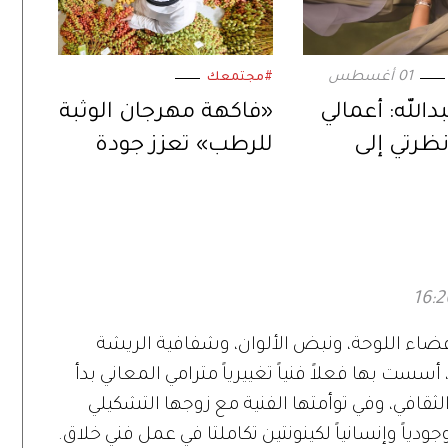
01 أغسطس
#مجتمعك
دالله: أعمالي
«فاكهة مهرجان الوثبة
ظرتي إلى
للرطب» تعزز جودة
لعالم
الإنتاج المحلي لثمار
الإمارات
فضاء اللوحة، ونبض الألوان، وشفافية الريشة
سست بها فعلاً فنياً تغييرياً مترامي المعاني بدأ
ثقافي، وفي توأمتها الفنية مع زوجها التشكيلي
اً وإنسانياً لكينونتين تكاملتا في عمل فني خلاق.