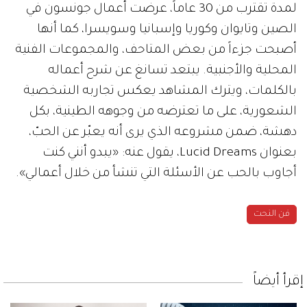
لمدة تقترب من 30 عاماً، عرضت أعمال جونسون في
الصين وتايوان وكوريا وإسبانيا وسويسرا، كما أنها
أصبحت جزءاً من بعض المتاحف، والمجموعات الفنية
المحلية والأجنبية. يبتعد تسانغ عن شرح أعماله
بالكلمات، ويترك المشاهد يعكس تجاربه الشخصية
الشعورية، على ما تعترضه من وجوهه الطينية، بكل
دهشة، ضمن مشروعه الذي يرى أنه يعبّر عن الحبّ،
بعنوان Lucid Dreams، يقول عنه: «يبدو أنني كنت
أجاوب بالحب عن الأسئلة التي تنشأ من خلال أعمالي».
فن النحت
إقرأ أيضاً