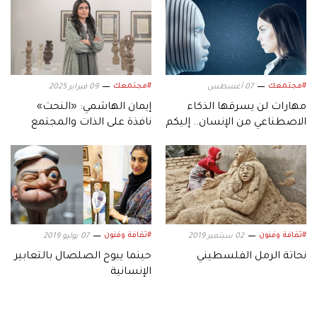
#مجتمعك
#مجتمعك
07 أغسطس
09 فبراير 2025
مهارات لن يسرقها الذكاء
إيمان الهاشمي: «النحت»
الاصطناعي من الإنسان.. إليكم
نافذة على الذات والمجتمع
أبرزها!
#ثقافة وفنون
#ثقافة وفنون
02 سبتمبر 2019
07 يوليو 2019
نحاتة الرمل الفلسطيني
حينما يبوح الصلصال بالتعابير
الإنسانية