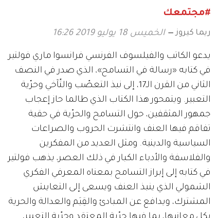
#مجتمعك
ريما كيروز
الخميس 18 يوليو 2019 16:26
يدعو الكاتب والفيلسوف الفرنسي فرانسوا ماري فولتير
في كتابه «رسالة في التسامح»، الذي صدر في النصف
الثاني من القرن الـ17، إلى نبذ التعصّب والتّآخي وحرّية
التعبير. ويتمحور هذا الكتاب الذي طالما حاز إعجاب
جمهور المثقفين، حول التسامح والحرّية في حقبة
تفاقم فيها العنف وانتشرت الحروب والصراعات
السياسية والدينية. ومثل العديد من المفكرين
والفلاسفة والأدباء الكبار في ذلك العصر، يذهب فولتير
في كتابه إلى إبراز التسامح بمعناه المعرفي الفكري
الشمولي الذي ينبذ العنف ويسعى إلى التعايش
المشترك، ويدافع عن المبادئ والقِيَم والعدالة والحرية
بكل معانيها، بما فيها حرّية المعتقد وحرّية التعبير،