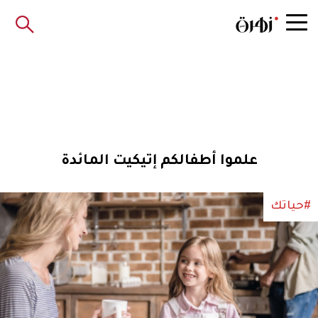
علموا أطفالكم إتيكيت المائدة
#حياتك