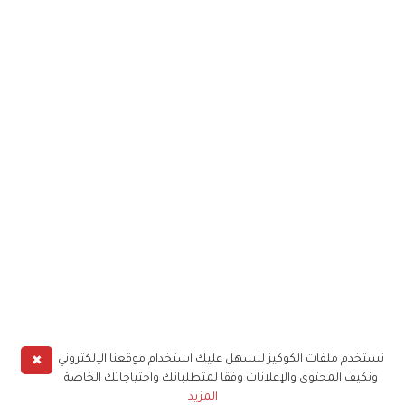
✖
نستخدم ملفات الكوكيز لنسهل عليك استخدام موقعنا الإلكتروني
ونكيف المحتوى والإعلانات وفقا لمتطلباتك واحتياجاتك الخاصة
المزيد