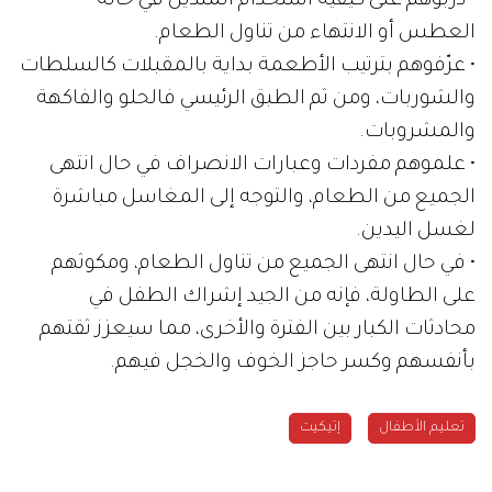
• دربوهم على كيفية استخدام المنديل في حالة
العطس أو الانتهاء من تناول الطعام.
• عرّفوهم بترتيب الأطعمة بداية بالمقبلات كالسلطات
والشوربات، ومن ثم الطبق الرئيسي فالحلو والفاكهة
والمشروبات.
• علموهم مفردات وعبارات الانصراف في حال انتهى
الجميع من الطعام، والتوجه إلى المغاسل مباشرة
لغسل اليدين.
• في حال انتهى الجميع من تناول الطعام، ومكوثهم
على الطاولة، فإنه من الجيد إشراك الطفل في
محادثات الكبار بين الفترة والأخرى، مما سيعزز ثقتهم
بأنفسهم وكسر حاجز الخوف والخجل فيهم.
تعليم الأطفال
إتيكيت