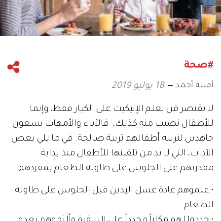
#صحة
أمينة أحمد
18 يوليو 2019
لا يقتصر فن تعلم الإتيكيت على الكبار فقط، وإنما
للأطفال نصيب منه كذلك، فالآباء والأمهات يسعون
جاهدين لتربية أطفالهم تربية صالحة. في ما يلي بعض
الآداب، التي لا بد من تلقينها للأطفال منذ بداية
مقدرتهم على الجلوس على طاولة الطعام بمفردهم.
• علموهم عادة غسل اليدين قبل الجلوس على طاولة
الطعام.
• حددوا لهم مكاناً محدداً على السفرة وألزموهم بعدم