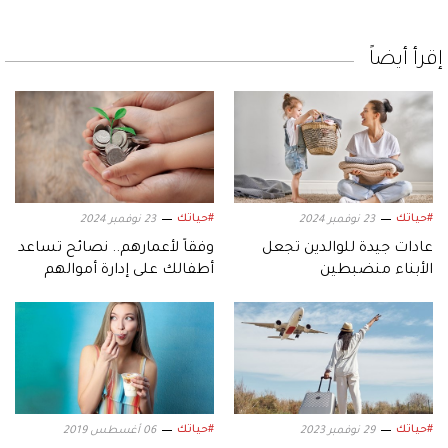
إقرأ أيضاً
#حياتك
#حياتك
23 نوفمبر 2024
23 نوفمبر 2024
عادات جيدة للوالدين تجعل
وفقاً لأعمارهم.. نصائح تساعد
الأبناء منضبطين
أطفالك على إدارة أموالهم
#حياتك
#حياتك
29 نوفمبر 2023
06 أغسطس 2019