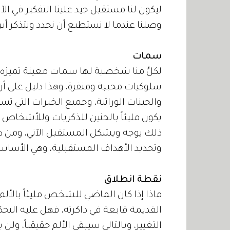
ليكون لنا مستقبل جيد علينا التفكير في ا
وصلنا عندما لا نستطيع أن نحدد ونتذكر أين
سمات
لكلٍّ منا شخصية لها سمات معينة تميزه عن
سلوكيات محببة ومنفرة، وهذا دليل على أن
والجينات الوراثية، وجميع الخبرات التي ت
يكون مليئاً بالحنين للذكريات وللأشخاص الذ
ذلك يوجه ويشكل المستقبل الآتي، ومن د
وتحديد الأهداف المستقبلية، وهي الأساس 
نقطة انطلاق
ماذا إذا كان الماضي للشخص مليئاً بالألم، و
القديمة قابعة في ذاكرته، فهل عليه التح
التغيير، وبالتالي سيبقى الألم حقيقياً، ول