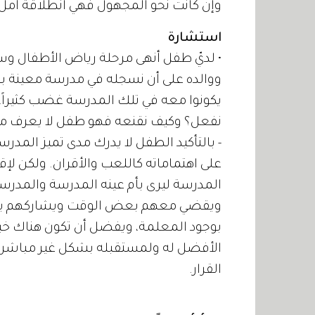
وإن كانت نحو المجهول فهي انطلاقة أمل ب
استشارة
• لديّ طفل أنهى مرحلة رياض الأطفال وسينت
ووالده على أن نسجله في مدرسة معينة بم
يكونوا معه في تلك المدرسة غضب كثيراً،
نفعل؟ وكيف نقنعه فهو طفل لا يعرف م
- بالتأكيد الطفل لا يدرك مدى تميز المدر
على اهتماماته كاللعب والأقران. ولكن لإ
المدرسة ليرى بأم عينه المدرسة والمدرس
ويقضي معهم بعض الوقت ويشاركهم ب
بوجود المعلمة، ويفضل أن تكون هناك خيا
الأفضل له ولمستقبله بشكل غير مباشر، و
القرار.