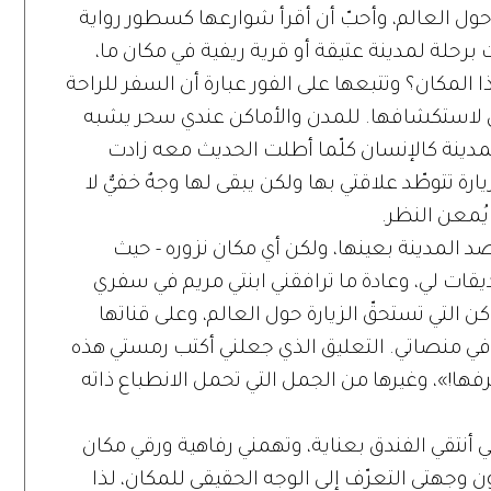
 حول العالم، وأحبّ أن أقرأ شوارعها كسطور رواية
 برحلة لمدينة عتيقة أو قرية ريفية في مكان ما،
 المكان؟ وتتبعها على الفور عبارة أن السفر للراحة
ن لاستكشافها. للمدن والأماكن عندي سحر يشبه
دينة كالإنسان كلّما أطلت الحديث معه زادت
ة تتوطّد علاقتي بها ولكن يبقى لها وجهٌ خفيٌّ لا
 يُمعن النظر.
د المدينة بعينها، ولكن أي مكان نزوره - حيث
قات لي، وعادة ما ترافقني ابنتي مريم في سفري
ن التي تستحقّ الزيارة حول العالم، وعلى قناتها
في منصاتي. التعليق الذي جعلني أكتب رمستي هذه
فها!»، وغيرها من الجمل التي تحمل الانطباع ذاته
 أنتقي الفندق بعناية، وتهمني رفاهية ورقي مكان
ون وجهتي التعرّف إلى الوجه الحقيقي للمكان، لذا