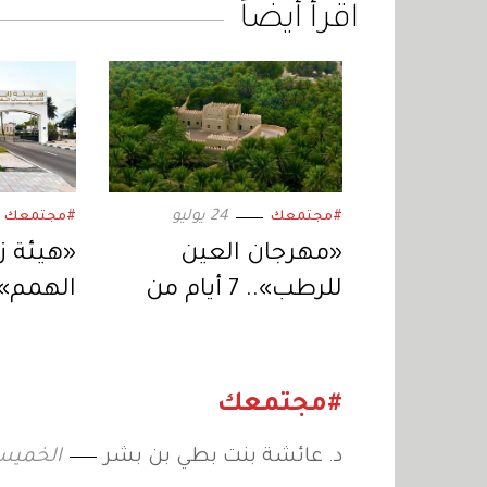
اقرأ أيضاً
24 يوليو
#مجتمعك
#مجتمعك
«مهرجان العين
«هيئة ز
للرطب».. 7 أيام من
الهمم».
الأثر التراثي المستدام
تعزز ف
الاستقلا
المجتم
#مجتمعك
د. عائشة بنت بطي بن بشر
الخميس 18 يوليو 2019