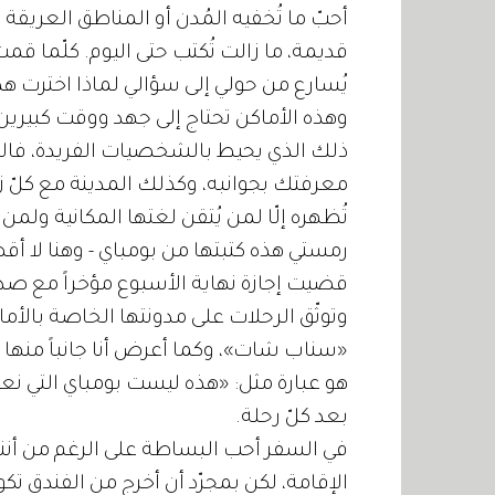
أحبّ ما تُخفيه المُدن أو المناطق العريقة
قديمة، ما زالت تُكتب حتى اليوم. كلّما قمت
يُسارع من حولي إلى سؤالي لماذا اخترت هذا
وهذه الأماكن تحتاج إلى جهد ووقت كبيري
ذلك الذي يحيط بالشخصيات الفريدة، فالم
معرفتك بجوانبه، وكذلك المدينة مع كلّ زيار
تُظهره إلّا لمن يُتقن لغتها المكانية ولمن
رمستي هذه كتبتها من بومباي - وهنا لا أقص
قضيت إجازة نهاية الأسبوع مؤخراً مع صدي
وتوثّق الرحلات على مدونتها الخاصة بالأماك
«سناب شات»، وكما أعرض أنا جانباً منها 
هو عبارة مثل: «هذه ليست بومباي التي نعر
بعد كلّ رحلة.
في السفر أحب البساطة على الرغم من أنني
الإقامة، لكن بمجرّد أن أخرج من الفندق تك