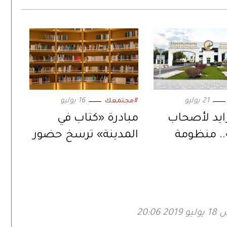
21 يوليو
16 يوليو
#مجتمعك
ايد لأصحاب
مبادرة «كتاب في
. منظومة
المدينة» ترسخ حضور
رص
أبوظبي «مدينة
لية والاندماج
القراءة»
عي
 20:06