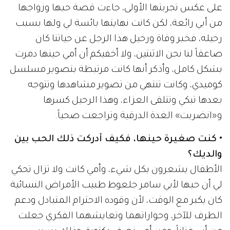
على عكس تجربتها الأولى، جاءت قصة حبها وزواجها
من أبي رائعة، لكن كانت نهايتها بائسة لي ولها بسبب
رحيله، فخبر وفاة ورحيل هذا الرجل عن حياتنا كان
صاعقاً لنا نحن الاثنتين، ولا أخفيكم أن أمي حينها دمرت
بشكل كامل، وأذكر أنها كانت مرتبطة بتصوير مسلسل
كوميدي، وكانت تنتهي من تصوير مشاهدها وتتوجه
بعدها تبكي وتتلقى العزاء، وهذا الرحيل كسرها
و«انضربت» الغدة الدرقية وتراجعت صحياً.
• كنت صغيرة حينها، فكيف أدركت ذلك الحب بين
والديك؟
الأطفال يشعرون بكل شيء، وأمي كانت ولا تزال تحكي
لي أن حبها لأبي سامر جلعوط طبيب الأمراض النسائية
كان يكبر مع الوقت، لأن وقوده الاحترام المتبادل ودعم
الطرف للآخر، وحواراتهما وتعايشهما الفكري جعلت