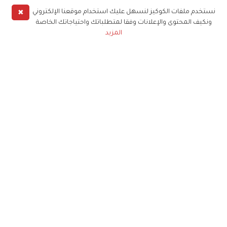
✖
نستخدم ملفات الكوكيز لنسهل عليك استخدام موقعنا الإلكتروني
ونكيف المحتوى والإعلانات وفقا لمتطلباتك واحتياجاتك الخاصة
المزيد
حملوا تطبيق
زهرة الخليج
الاشتراك للحصول على ملخص أسبوعي على بريدك
الإلكتروني