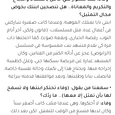
والتكريم والمعاناة.. هل تنصحين ابنتك بخوض
مجال التمثيل؟
ابنتي نايا تمتلك الموهبة، وعندما كانت صغيرة شاركتني
في أعمال عدة، مثل مسلسلات: (قانون ولكن، آخر أيام
التوت، رقصة الحبارى، وبقعة ضوء)، كما احتجتها ذات
مرة كي تقدم مشهد بنت ممسوسة في مسلسل
(الرابوص) عجز عن أدائه الكثير من الفنانين، وكان
المشهد عبارة عن مريضة يسكنها جني، وعليّ كطبيبة
إخراجه منها، ويحتاج هذا إلى تكنيك وحالة نفسية خاصة،
فاتصلت بنايا وطلبتها، وبعد موافقتها قدمته ببراعة.
• سمعنا من يقول: (وفاء تحتكر ابنتها ولا تسمح
لها بأن تمثل إلا معها).. ما ردّك؟
وفاء:
لا أحتكرها، وهي عندما مثلت كانت أصغر سناً
وكان لديها متسع من الوقت للتمثيل. لكن بعد ذلك