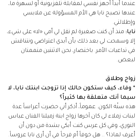
عندما أبدأ أجهز نفسي لمقابلة تلفزيونية أو لسهرة ما،
عندها تصبح نايا هي الأم المسؤولة عن ملابسي
وإطلالتي.
نايا:
منذ أن كنت صغيرة لم تقل لي أمي «لا» على شيء،
إلا وسمحت لي بعد ذلك بأن أبدي اعتراضي ونتناقش
في تداعيات الأمر. باختصار، نحن الاثنتين متممتان
لبعض.
زواج وطلاق
* وفاء، كيف ستكون حالك إذا تزوجت ابنتك نايا، لا
سيما أنك متعلقة بها كثيراً؟
هذه سنّة الكون. عموماً، أذكر أني حضرت أعراساً عدة
لبنات زملاء لي كان آخرها زواج ابنة زميلنا الفنان عباس
النوري، وفي كل عرس كنت أبكي بشدة من دون أن
أعرف لماذا؟ .. هل خوفاً أم فرحاً في أن أرى نايا عروساً.