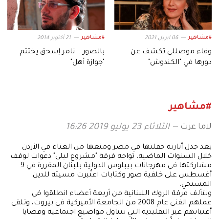
#مشاهير
#مشاهير
06 ابريل 2021
21 أكتوبر 2014
وفاء موصللي تكشف عن
بالصور... تامر إسحق يختتم
دورها في "الكندوش"
"جوازة أهل"
#مشاهير
لاما عزت
الثلاثاء 23 يوليو 2019 16:26
بعد جدل أثارته حفلتها في مصر ومنعها من الغناء في الأردن
خلال السنوات الماضية، تواجه فرقة "مشروع ليلى" دعوات لوقف
مشاركتها في مهرجانات بيبلوس الدولية بلبنان المقررة في 9
أغسطس على خلفية صور وكتابات اعتُبرت مسيئة للدين
المسيحي.
وتتألف فرقة الروك اللبنانية من أربعة أعضاء انطلقوا في
عملهم الفني عام 2008 من الجامعة الأميركية في بيروت، وتلقى
أغنياتهم غير التقليدية التي تتناول مواضيع اجتماعية وقضايا