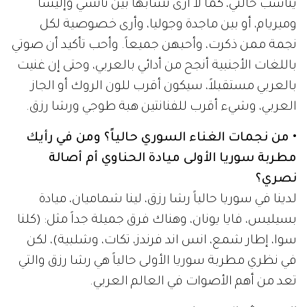
يناسب حالتي، كما لا أرى تشابهاً بين نانسي وإليسا
وميريام، أو بين ماجدة وجوليا، وأرى خصوصية لكل
نجمة ممن ذكرت، وأحبهن جميعاً. وأحب تأكيد أن صوتي
باللغات الأجنبية أنجح من أدائي بالعربي، وحتى إن غنيت
بالعربي مستقبلاً، سيكون أقرب للون الروك أو الجاز
العربي، وشيء أقرب للفنانتين هبة طوجي ورشا رزق.
• من نجمات الغناء السوري حالياً؟ ومن في رأيك
مطربة سوريا الأولى ميادة الحناوي أم أصالة
نصري؟
لدينا في سوريا حالياً رشا رزق، لينا شماميان، ميادة
بسيليس، فايا يونان، وهناك فرق جميلة جداً مثل: (كلنا
سوا، إطار شمع، انس اند فرندز، تكات، وشلبية)، لكن
في نظري مطربة سوريا الأولى حالياً هي رشا رزق والتي
تعد من أهم الأصوات في العالم العربي.