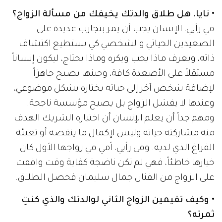
• نايا، هل طلاق والدتك يخيفك من مسألة الزواج؟
في رأيي، الإنسان يجب أن يمر بتجارب عديدة على
الصعيدين الحياتي والشخصي كي يستطيع اكتشاف
ذاته، ويعرف ماذا يحب ويكره وماذا يحتاج، ليكون إنساناً
مستقلاً على الأصعدة كافة، وحينها يصبح جاهزاً
لإضافة شخص آخر إلى حياته يختاره بشكل موضوعي،
وعندها لا يفشل الزواج بل يصبح مؤسسة ناجحة.
ومهم جداً أن يعلم الإنسان أن اختياره الشريك الهدف
منه مشاركته حياته وليس لإكمال ما ينقصه أو تعبئة
الفراغ الذي لديه. وفي رأيي، أمي في زواجها الأول كان
خيارها خاطئاً، فهي لم تكن ناضجة كفاية وقت وافقت
على الزواج من الفنان جمال سليمان فحصل الطلاق.
• وكيف تقيمين الزواج الثاني لوالدتك والذي كنتِ
ثمرته؟