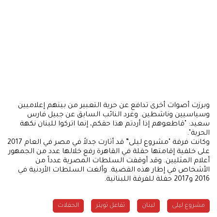
وبرزت أصوات أخرى تدافع عن حرية التعبير من بينهم إعلاميين
وسياسيين وناشطين. وغرد النائب السابق عن جبيل فارس
سعيد: "قاطعوهم إذا أردتم هذا حقكم، إنما اتركوا للبنان نكهة
الحرية".
وكانت فرقة "مشروع ليلى” قد أثارت جدلاً في مصر في العام 2017
على خلفية إقامتها حفلة في القاهرة رفع خلالها عدد من الجمهور
أعلام المثليين. وقد أوقفت السلطات المصرية عدداً من
الأشخاص في إطار هذه القضية. وألغت السلطات الأردنية في
2016 و2017 حفلة للفرقة اللبنانية.
مشروع ليلى
لبنان
تفاعل تويتر
الحفلات