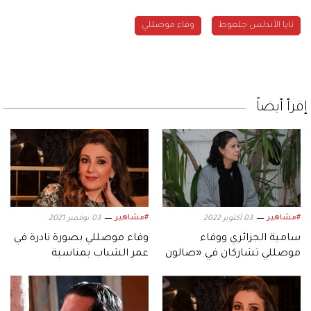
نايا الأندلس جلعوط
وفاء موصللي
إقرأ أيضاً
#مشاهير
#مشاهير
03 أكتوبر 2022
03 نوفمبر 2021
سامية الجزائري ووفاء
وفاء موصللي بصورة نادرة في
موصللي تشاركان في «صالون
عمر الشباب بمناسبة
زهرة 2»
ميلادها.. وابنتها تهنئها