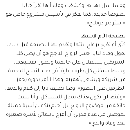
و«سلاسل دهب». وكشفت وفاء أنها تقرأ حاليا
نصوصاً جديدة، كما تفكر في تأسيس مشروع خاص هو
«استوديو دوبلاج».
نصيحة الأم لابنتها
كأي أم تفرح بزواج ابنتها وتقدم لها النصيحة قبل ذلك،
تقول وفاء لنايا: «سر الزواج الناجح هو أن يظل كلا
الشريكين يشتغلان على حالهما ويطورا نفسيهما،
وحينها سيظل كل طرف غارقاً في حب النسخ الجديدة
من شريكه ويشعر بأهميته، وهذا الأمر بدوره يحفز
الطرفين على التطور». وهنا تضيف نايا إلى كلام والدتها:
«وقتها لن يكون هناك مجال للمشاكل، وأنا لست
خائفة من موضوع الزواج، بل أحلم بتكوين أسرة جميلة
تعوضني عن عدم قدرتي أن أفرح بانتمائي لأسرة صغيرة
بعد وفاة والدي».