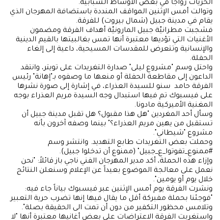
الحريات رواجاً في بعض الأوساط الشبابية.
وتوالت أمس الإثنين المواقف المنددة باستضافة المهرجان الذي
يقام في مدينة جبيل (شمال بيروت) للفرقة.
فشجبت مطرانيّة جبيل المارونيّة أهداف الفرقة ومضمون
الأغنيات التي تؤديها معتبرة أنها تمس بغالبيتها بالقيم الدينية
والإنسانية وتتعرض للمقدسات المسيحية، داعية إلى إلغاء
الحفلة.
واحتل وسم "مشروع ليلى" صدارة التغريدات على تويتر، وانتقد
الداعون إلى مقاطعة الحفلة أو منعها ما وصفوه بـ"إهانة" رئيس
الفرقة حامد سنو للسيدة العذراء، في إشارة إلى صورة نشرها
على فيسبوك تم فيها استبدال وجه السيدة مريم العذراء بوجه
المغنية الأميركية مادونا.
وسأل أحد المغردين "هل هذا مقبول؟ هل تقبل مدينة جبيل أن
تستقبل من يهين مريم العذراء؟" بينما وصفه آخرون بأنه
مشروع "شيطاني".
وحملت بعض التغريدات طابع التهديد. وانتشر وسم
#ممنوع_تفوتوا_ع_جبيل" (ممنوع أن تدخلوا جبيل).
وإزاء هذه الحملة، أكد مدير المهرجان الفني ناجي باز قائلاً: "نحن
نعمل على معالجة الموضوع بعيداً عن الإعلام وسنعلن النتائج
خلال يوم أو يومين".
ونشرت الفرقة يوم أمس الإثنين عبر فيسبوك بياناً جاء فيه:
"فوجئنا بحملة مفبركة أقل ما يقال فيها إنها تضرب حرية التعبير
وتلامس محظور التكفير من دون أن تمت الى الحقيقة بصلة".
واستغربت الفرقة الاعتراضات على بعض أغانيها معتبرة أنها "لا