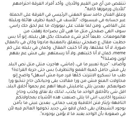
تنتقص من أي من القيم والأديان. وأكد أفراد الفرقة احترامهم
"للأديان ورموزها كافة”.
وعلق الفنان حامد سنو المغني الرئيسي في الفرقة على الحملة
عبر حسابه في فيسبوك: "للأسف في كمية تطرف هائلة وبلبلة
على الفاضي. ومن لما نقلت على نيويورك ما عم لحق حك راسي.
سوف الغي صفحتي متل ما هيي لأن بصراحة زهقت من
هالمومعات. طبعاً أكتر شيء مضحك بكل هل بلبله، إنو أنا بس
حطيت مقال ع صفحتي بيتعلق بالمغنية مادونا وكان في بالمقال
صورة، لا أنا عملتها، ولا أنا كتبت المقال. وكمان في بلبله على كم
meme، كمان لا أنا كتبتهم، ولا أنا رسمتهم. بقى مش عم بفهم
لوين وصلنا؟”
وأضاف: "حرية تعبير ما في، (ماشي، هاجرت متلي متل نص البلد
يلي مش حامل كمية القمع والتطرف) بس حتى حرية القراءة؟
طب ما تسكرو الانترنت كلها فرد مرة مش أسهل؟ واضح إنو
محاولات المنع مش من ورا مقالات بقى وحياتكن حاج تتخبو ورا
صوابعكم. بعدين يللي عاملينلي فيها انهم عم يحموا أخلاق البلد،
اقل شي بالأخلاق الواحد ما يكذب، لذلك بلا نفاق وكذب وحاج
تنشروا اكاذيب انني انا يللي صنعت هذه الأشياء بمحاولاتكم
التافهة بإيثار فتن اخلاقية ورعب جماعي. بعدين عيني ما بأمن
بوجود الشيطان بقى كمان لاقو شي جديد تخوفوا العالم فيه لأن
في صعوبة بأن الواحد يعبد ما لا يؤمن بوجوده".