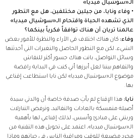
الـ«سوشيال ميديا»
• وفاء ونايا، من جيلين مختلفين، هل مع التطور
الذي تشهده الحياة واقتحام الـ«سوشيال ميديا»
عالمنا تريان أن هناك توافقاً فكرياً بينكما؟
وفاء:
كان هناك اختلاف في الآراء والنظرة للأمور بعض
الشيء، لكن مع التطور الحاصل والتغيرات التي أحدثتها
وسائل التواصل، باتت هناك جسور أكثر للنقاش
والتفاهم بيننا لعل أبرزها أني كنت في البداية رافضة
موضوع الـ«سوشيال ميديا» لكن نايا استطاعت إقناعي
بها.
نايا:
هذا الإقناع لم يأتِ صدفة خاصة أن والدتي سيدة
أصيلة متمسكة بالعادات والتقاليد، وترفض التنازلات
وربتني على مبادئ وأسس، لذلك إقناعي لها بأهمية
الـ«سوشيال ميديا»، اعتمد على تحويل هذه التقنية من
مجرد مضيعة للوقت ومراقبة الناس في حياتهم وماذا