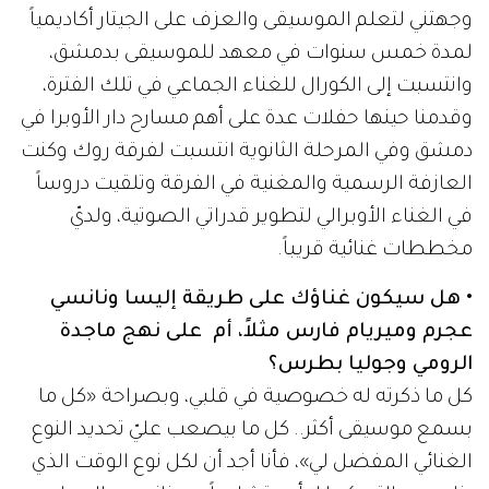
وجهتني لتعلم الموسيقى والعزف على الجيتار أكاديمياً
لمدة خمس سنوات في معهد للموسيقى بدمشق،
وانتسبت إلى الكورال للغناء الجماعي في تلك الفترة،
وقدمنا حينها حفلات عدة على أهم مسارح دار الأوبرا في
دمشق وفي المرحلة الثانوية انتسبت لفرقة روك وكنت
العازفة الرسمية والمغنية في الفرقة وتلقيت دروساً
في الغناء الأوبرالي لتطوير قدراتي الصوتية، ولديّ
مخططات غنائية قريباً.
• هل سيكون غناؤك على طريقة إليسا ونانسي
عجرم وميريام فارس مثلاً، أم على نهج ماجدة
الرومي وجوليا بطرس؟
كل ما ذكرته له خصوصية في قلبي، وبصراحة «كل ما
بسمع موسيقى أكثر.. كل ما بيصعب عليّ تحديد النوع
الغنائي المفضل لي»، فأنا أجد أن لكل نوع الوقت الذي