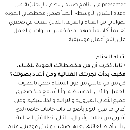
presenter في برنامج صباحي ناطق بالإنجليزية على
«قناة الشرق الأوسط». أيضاً ضمن مخططاتي العودة
لهواياتي في الغناء والعزف، اللذين تلقيت في صغري
تعليماً أكاديمياً فيهما مدة خمس سنوات، والعمل
على إنتاج أعمال موسيقية.
اتجاه للغناء
• نايا، ذكرت أن من مخططاتك العودة للغناء،
فكيف بدأت تجربتك الغنائية ومن أشاد بصوتك؟
كل من في عائلتي من دون استثناء حظي بالصوت
الجميل والأذن الموسيقية. وأنا أسمع منذ صغري
جميع الأغاني الفيروزية والتراثية والكلاسيكية، وحتى
أغاني ما قبل النوم بأصوات ذات خامات خاصة لدى
أقاربي من خالات وأخوال، بالتالي انطلاقتي الغنائية
بدأت أمام العائلة، بعدها صقلت والدتي موهبتي، عندما