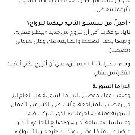
من أبي فناناً، ومن أمي نصف دكتورة، وذلك بسبب
تأثرهما ببعض.
• أخيراً، من ستسبق الثانية بينكما للزواج؟
نايا:
لو فكرت أمي أن تتزوج من جديد «بيطير عقلي»،
وحينها يخف الضغط والمتابعة عليّ وعلى تحركاتي
(تضحك).
وفاء:
بصراحة، نايا «عم تنق» عليّ أن أتزوج، لكني ألغيت
الفكرة من عقلي.
الدراما السورية
وصفت وفاء موصللي الدراما السورية هذا العام التي
في رمضان بالمتراجعة، وأثنت على الكثير من الأعمال
السورية ومنها: «الحرملك» الذي شاركت فيه،
ومسلسلا «مسافة أمان» و«صانع الأحلام» اللذان
عرضا على قناة أبوظبي، وكذلك «ترجمان الأشواق»