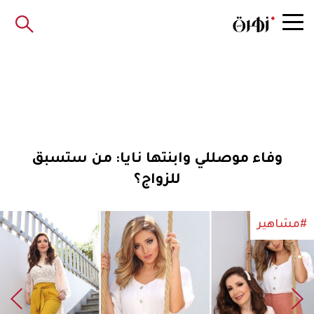
وفاء موصللي وابنتها نايا: من ستسبق
للزواج؟
#مشاهير