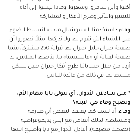
أكلوا وأين سافروا وسهروا، وماذا لبسوا، إلى أداة
للتعبير والتأثير وطرح الأفكار والمشاركة.
وفاء :
استخدمنا الـ«سوشيال ميديا» لتسليط الضوء
على الأشياء التي نقوم بها ولا ندركها. مثلاً، تصوروا أن
صفحة جبران خليل جبران بها قرابة 250 مشتركاً، بينما
صفحة لفنانة أو «فاشنيستا» ما، يتابعها الملايين، لذا
أردنا من خلال حساباتنا طرح أفكار جبران خليل بشكل
مبسط لما في ذلك من فائدة للناس.
* متى تتبادلان الأدوار.. أي تتولى نايا مهام الأم،
وتصبح وفاء هي الابنة؟
وفاء:
أنا لست كما يعتقد البعض أني صارمة
ومتسلطة، لذلك أتعامل مع ابنتي بديموقراطية.
(تضحك مضيفة): أتبادل الأدوار مع نايا وأصبح ابنتها